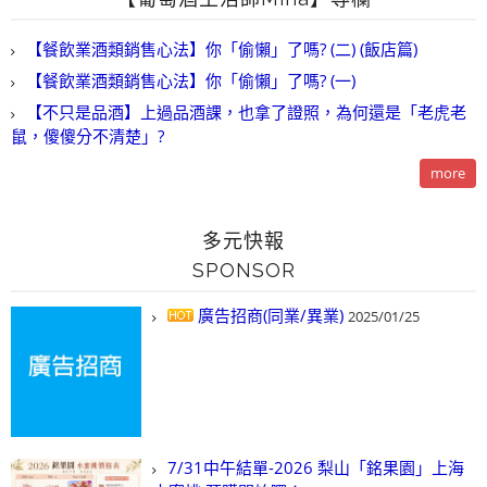
【餐飲業酒類銷售心法】你「偷懶」了嗎? (二) (飯店篇)
【餐飲業酒類銷售心法】你「偷懶」了嗎? (一)
【不只是品酒】上過品酒課，也拿了證照，為何還是「老虎老
鼠，傻傻分不清楚」?
more
多元快報
SPONSOR
廣告招商(同業/異業)
2025/01/25
7/31中午結單-2026 梨山「銘果園」上海