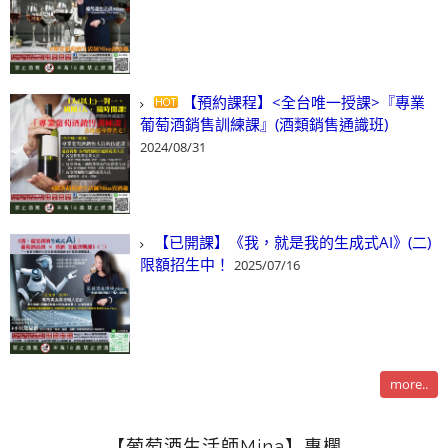
【預約課程】<全台唯一授課>『專業
葡萄酒銷售訓練課』(酒類銷售通識班)
2024/08/31
【已開課】《我，就是我的生成式AI》(二)
限額招生中！
2025/07/16
more..
【葡萄酒生活師Mina】專欄