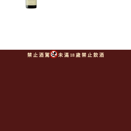
禁 止 酒 駕
未 滿 18 歲 禁 止 飲 酒
漢恩酒莊 露西安娜"史密斯葡
萄園"黑皮諾紅酒
HAHN FAMILY Lucienne
Smith Vineyard Pinot
Noir
上一則
|
回上頁
|
下一則