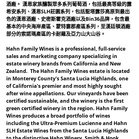
酒廠。 漢恩家族釀製眾多系列葡萄酒，包括最高等級的露
希安系列、漢恩SLH莊園系列，包括聖塔露莎高原到最出
色的漢恩酒廠、史密斯霍克酒廠以及Bin36品牌，包含最
基本的中央海岸產區、蒙特婁郡產區系列，至漢廷頓酒廠
部分的索諾瑪產區的卡耐羅及亞力山大山谷。
Hahn Family Wines is a professional, full-service
sales and marketing company specializing in
estate winery brands from California and New
Zealand. The Hahn Family Wines estate is located
in Monterey County's Santa Lucia Highlands, one
of California's premier and most highly sought
after wine appellations. Our vineyards have been
certified sustainable, and the winery is the first
green certified winery in the region. Hahn Family
Wines produces a broad portfolio of wines
including the Ultra-Premium Lucienne and Hahn
SLH Estate Wines from the Santa Lucia Highlands
to the distinctive Hahn Winery, Smith & Hook