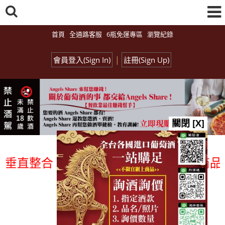
首頁
全通路客服
6瓶免運專區
瀏覽紀錄
|
會員登入(Sign In)
註冊(Sign Up)
關閉 [X]
直整合、一次購足」各國進口酒類商品 專業
總覽-促銷&活動
all events