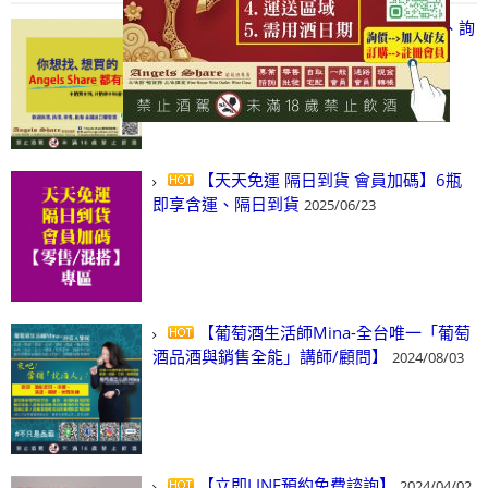
【凡酒問Angels Share】線上選酒、詢
(尋)酒、詢價、零售、批發，看這裡!
2024/03/01
【天天免運 隔日到貨 會員加碼】6瓶
即享含運、隔日到貨
2025/06/23
【葡萄酒生活師Mina-全台唯一「葡萄
酒品酒與銷售全能」講師/顧問】
2024/08/03
【立即LINE預約免費諮詢】
2024/04/02