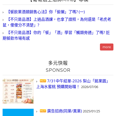
【餐飲業酒類銷售心法】你「偷懶」了嗎? (一)
【不只是品酒】上過品酒課，也拿了證照，為何還是「老虎老
鼠，傻傻分不清楚」?
【不只是品酒】你的「餐」「酒」學習「觸類旁通」了嗎? 近
期餐飲市場有感
more
多元快報
SPONSOR
7/31中午結單-2026 梨山「銘果園」
上海水蜜桃 預購開始囉！
2026/07/06
廣告招商(同業/異業)
2025/01/25