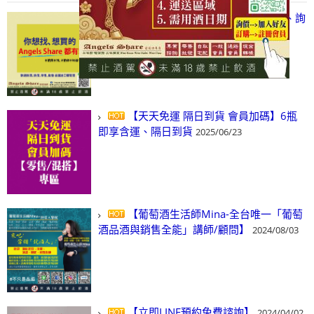
【凡酒問Angels Share】線上選酒、詢
(尋)酒、詢價、零售、批發，看這裡!
2024/03/01
【天天免運 隔日到貨 會員加碼】6瓶
即享含運、隔日到貨
2025/06/23
【葡萄酒生活師Mina-全台唯一「葡萄
酒品酒與銷售全能」講師/顧問】
2024/08/03
【立即LINE預約免費諮詢】
2024/04/02