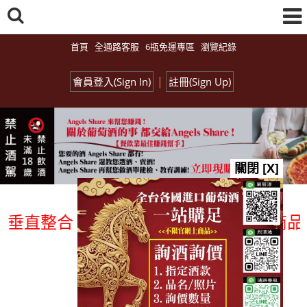
首頁
全通路客服
6瓶免運專區
瀏覽紀錄
|
會員登入(Sign In)
註冊(Sign Up)
關閉 [X]
直整合、一次購足」各國進口酒類商品 專業
總覽-促銷&活動
all events