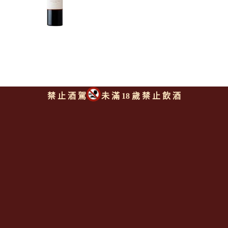
禁 止 酒 駕
未 滿 18 歲 禁 止 飲 酒
漢恩酒莊 卡本內蘇維濃紅酒
375ml
HAHN FAMILY Cabernet
Sauvignon 375ml
上一則
|
回上頁
|
下一則