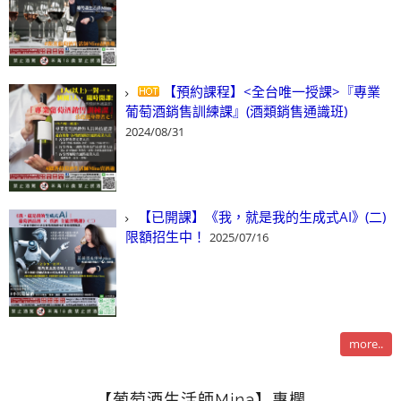
【預約課程】<全台唯一授課>『專業
葡萄酒銷售訓練課』(酒類銷售通識班)
2024/08/31
【已開課】《我，就是我的生成式AI》(二)
限額招生中！
2025/07/16
more..
【葡萄酒生活師Mina】專欄