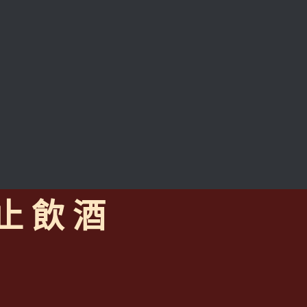
 止 飲 酒