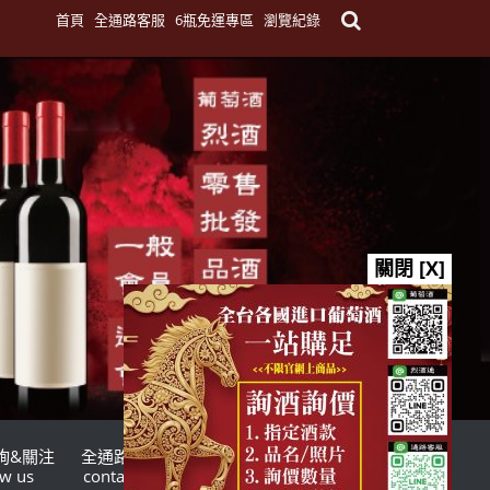
首頁
全通路客服
6瓶免運專區
瀏覽紀錄
關閉 [X]
詢&關注
全通路客服
台灣酒商聯盟
ow us
contact us
TWSMA