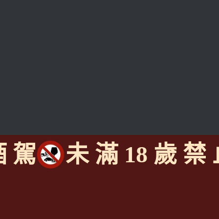
酒 駕
未 滿 18 歲 禁