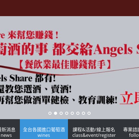
最新消息
全台各國進口葡萄酒
課程&活動/線上報名
專業諮
news
wines
class&event/register
foll