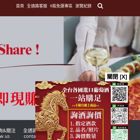
首頁
全通路客服
6瓶免運專區
瀏覽紀錄
關閉 [X]
詢&關注
全通路客服
台灣酒商聯盟
ow us
contact us
TWSMA