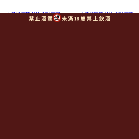
查戴托酒莊 芭比系列 不甜
-查戴托酒莊 芭比系列 不甜
禁 止 酒 駕
未 滿 18 歲 禁 止 飲 酒
Extra Dry波西可氣泡酒
波西可氣泡酒
200ml
ZARDETTO ”Bubbly”
ZARDETTO ”Bubbly”
Prosecco Extra Dry
Prosecco Extra Dry 200ml
上一則
|
回上頁
|
下一則