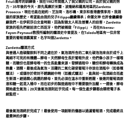
Friuli兩年的訓練後，我在1982年間進入了我父親的公司。由於我父親的努
力，35年後的今天，原先風靡於米蘭、波隆納和羅馬地區的Zardetto
Prosecco，現在也能在紐約、芝加哥、洛杉磯、東京和香港盡情享用。我淵
遠的家族歷史，希望能由我的兒子Filippo繼續傳承；命運女神 也許會繼續眷
顧我們。在伊莉莎白女皇時期，因為對猶太人和及普賽人的迫害，Zardetto
家族的祖先們被迫流亡西班牙，他們被稱做「Filippi」。而在Riberau-
Fayon-Peynaud教授所編制的釀酒史中曾提及，在Toledo地區有一位非常
重要的葡萄酒鑑賞家，名字叫做Zardetto。
Zardetto釀酒方式
與普通人造碳酸飲料不同之處在於，氣泡酒所含的二氧化碳泡泡來自於成千上
萬細不可見的有機體—酵母。天然酵母生長於葡萄外皮，他們像小孩子一樣嗜
糖，而糖份也是酵母唯一的生長能量來源。發酵過程中，糖份和酵母轉換成為
熱量、酒精，最後成為氣泡。活躍的二氧化碳使葡萄汁存放在酒瓶中（如香檳
釀法），或儲存於密封不銹鋼統中時（如義式釀法），能與前一批酒結合而產
生新酒。經過精心挑選的酵母，首先必須在溫水中重新甦醒，後連同葡萄酒原
液和糖一起混入桶中。而在初步的製造過程中不需要額外加壓。一週後，酵母
開始產生氣泡；20天後氣泡酒則近乎完成。每一個生產步驟都由精密電子系
統監控。
最後氣泡酒終於完成了！最後使用一項創新的儀器以過濾葡萄酒，完成最終且
最費神的步驟。