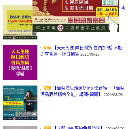
【凡酒問Angels Share】線上選酒、詢
(尋)酒、詢價、零售、批發，看這裡!
2024/03/01
【天天免運 隔日到貨 會員加碼】6瓶
即享含運、隔日到貨
2025/06/23
【葡萄酒生活師Mina-全台唯一「葡萄
酒品酒與銷售全能」講師/顧問】
2024/08/03
【立即LINE預約免費諮詢】
2024/04/02