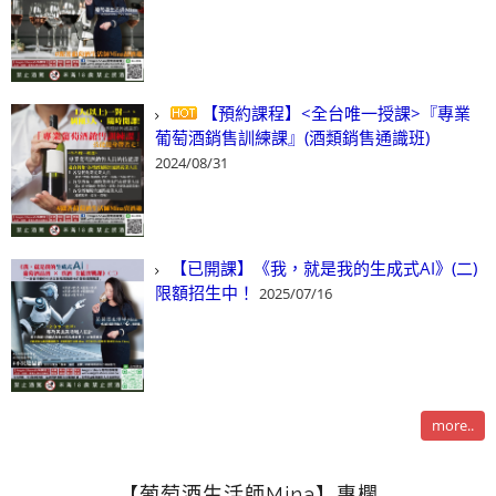
【預約課程】<全台唯一授課>『專業
葡萄酒銷售訓練課』(酒類銷售通識班)
2024/08/31
【已開課】《我，就是我的生成式AI》(二)
限額招生中！
2025/07/16
more..
【葡萄酒生活師Mina】專欄