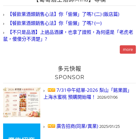
【餐飲業酒類銷售心法】你「偷懶」了嗎? (二) (飯店篇)
【餐飲業酒類銷售心法】你「偷懶」了嗎? (一)
【不只是品酒】上過品酒課，也拿了證照，為何還是「老虎老
鼠，傻傻分不清楚」?
more
多元快報
SPONSOR
7/31中午結單-2026 梨山「銘果園」
上海水蜜桃 預購開始囉！
2026/07/06
廣告招商(同業/異業)
2025/01/25