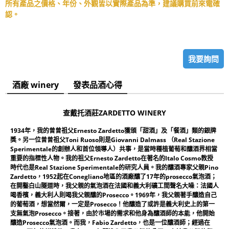
所有產品之價格、年份、外觀皆以實際產品為準，建議購買前來電確
認。
我要詢問
酒廠 winery
發表品酒心得
查戴托酒莊ZARDETTO WINERY
1934年，我的曾曾祖父Ernesto Zardetto獲頒「甜酒」及「餐酒」類的銀牌
獎。另一位曾曾祖父Toni Ruoso則是Giovanni Dalmass （Real Stazione
Sperimentale的創辦人和首位領導人）共事，是當時種植葡萄和釀酒界相當
重要的指標性人物。我的祖父Ernesto Zardetto在著名的Italo Cosmo教授
時代也是Real Stazione Sperimentale的研究人員。我的釀酒專家父親Pino
Zardetto，1952起在Conegliano地區的酒廠釀了17年的prosecco氣泡酒；
在開鑿白山隧道時，我父親的氣泡酒在法國和義大利礦工間聲名大噪：法國人
喝香檳，義大利人則喝我父親釀的Prosecco。1969年，我父親著手釀造自己
的葡萄酒，想當然爾，一定是Prosecco！他釀造了或許是義大利史上的第一
支無氣泡Prosecco。接著，由於市場的需求和他身為釀酒師的本能，他開始
釀造Prosecco氣泡酒。而我，Fabio Zardetto，也是一位釀酒師；經過在