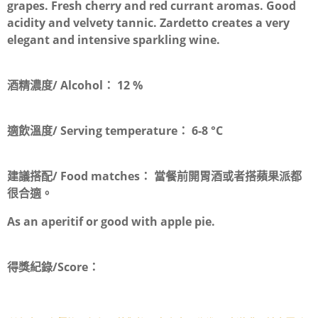
grapes. Fresh cherry and red currant aromas. Good
acidity and velvety tannic. Zardetto creates a very
elegant and intensive sparkling wine.
酒精濃度/ Alcohol：
12 %
適飲溫度/ Serving temperature：
6-8 °C
建議搭配/ Food matches：
當餐前開胃酒或者搭蘋果派都
很合適。
As an aperitif or good with apple pie.
得獎紀錄/Score：