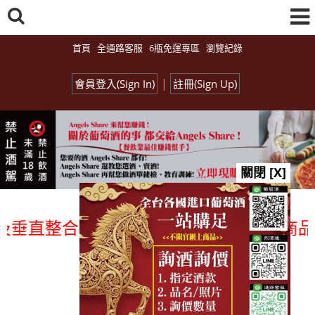
首頁
全通路客服
6瓶免運專區
瀏覽紀錄
|
會員登入(Sign In)
註冊(Sign Up)
關閉 [X]
直整合、一次購足」各國進口酒類商品 專業
總覽-促銷&活動
all events