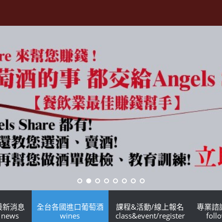
最新消息
全台各國進口葡萄酒
課程&活動/線上報名
專業諮
news
wines
class&event/register
foll