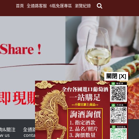
首頁
全通路客服
6瓶免運專區
瀏覽紀錄
關閉 [X]
詢&關注
全通路客服
台灣酒商聯盟
ow us
contact us
TWSMA