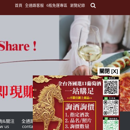
首頁
全通路客服
6瓶免運專區
瀏覽紀錄
關閉 [X]
詢&關注
全通路客服
台灣酒商聯盟
ow us
contact us
TWSMA