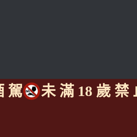
酒 駕
未 滿 18 歲 禁