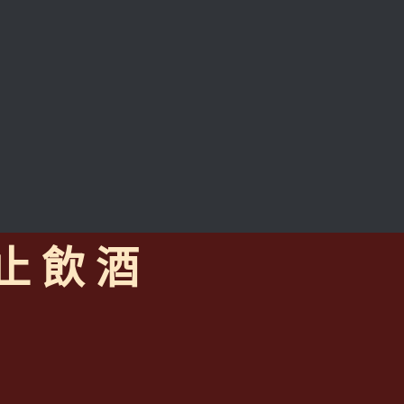
 止 飲 酒