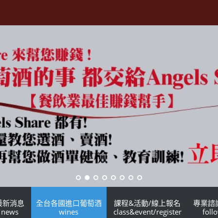
最新消息
全台各國進口葡萄酒
課程&活動/線上報名
專業諮
news
wines
class&event/register
foll