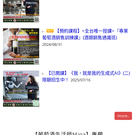
【預約課程】<全台唯一授課>『專業
葡萄酒銷售訓練課』(酒類銷售通識班)
2024/08/31
【已開課】《我，就是我的生成式AI》(二)
限額招生中！
2025/07/16
more..
【葡萄酒生活師Mina】專欄