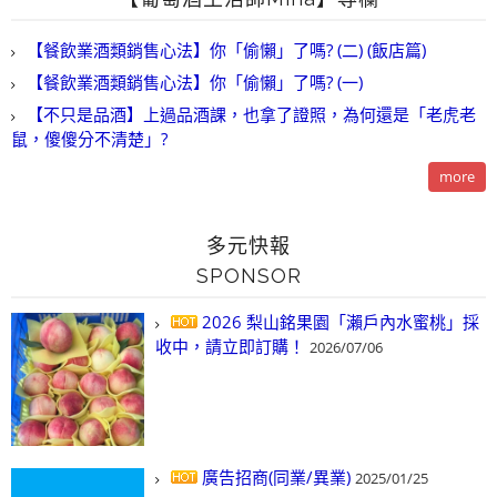
【餐飲業酒類銷售心法】你「偷懶」了嗎? (二) (飯店篇)
【餐飲業酒類銷售心法】你「偷懶」了嗎? (一)
【不只是品酒】上過品酒課，也拿了證照，為何還是「老虎老
鼠，傻傻分不清楚」?
more
多元快報
SPONSOR
2026 梨山銘果園「瀨戶內水蜜桃」採
收中，請立即訂購！
2026/07/06
廣告招商(同業/異業)
2025/01/25