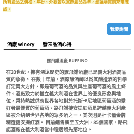
所有產品之價格、年份、外觀皆以實際產品為準，建議購買前來電確
認。
我要詢問
酒廠 winery
發表品酒心得
露飛諾酒廠
RUFFINO
在20世紀，擁有深遠歷史的露飛諾酒廠已是義大利酒高品
質的象徵。 在數十年前，酒廠釀酒師以爲其釀造酒的哲學
訂定兩大方針，即是葡萄酒的品質與生產葡萄酒的風土條
件。酒廠致力於樹立義大利酒在世界上的優良形象與地
位，秉持熱誠供應世界各地對於托斯卡尼地區葡萄酒的愛
好者最優質的葡萄酒。路飛諾捷安提紅酒是跨越義大利產
區被介紹到世界各地的眾多酒之ㄧ，其次則是杜卡爾金牌
精選捷安提紅酒。 目前銷售廣至五大洲，85個國家，路飛
諾酒廠在義大利酒當中穩居領先第地位。