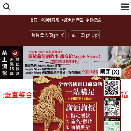
首頁
全通路客服
6瓶免運專區
瀏覽紀錄
|
會員登入(Sign In)
註冊(Sign Up)
關閉 [X]
直整合、一次購足」各國進口酒類商品 專業
總覽-促銷&活動
all events