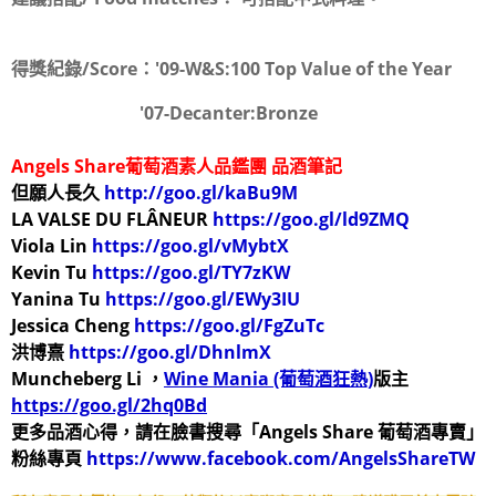
得獎紀錄/Score：
'09-W&S:100 Top Value of the Year
'07-Decanter:Bronze
Angels Share
葡萄酒素人品鑑團
品酒筆記
但願人長久
http://goo.gl/kaBu9M
LA VALSE DU FLÂNEUR
https://goo.gl/ld9ZMQ
Viola Lin
https://goo.gl/vMybtX
Kevin Tu
https://goo.gl/TY7zKW
Yanina Tu
https://goo.gl/EWy3IU
Jessica Cheng
https://goo.gl/FgZuTc
洪博熹
https://goo.gl/DhnlmX
Muncheberg Li ，
Wine Mania (葡萄酒狂熱)
版主
https://goo.gl/2hq0Bd
更多品酒心得，請在臉書搜尋「Angels Share 葡萄酒專賣」
粉絲專頁
https://www.facebook.com/AngelsShareTW