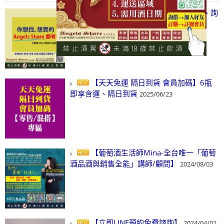
【凡酒問Angels Share】線上選酒、詢
(尋)酒、詢價、零售、批發，看這裡!
2024/03/01
【天天免運 隔日到貨 會員加碼】6瓶
即享含運、隔日到貨
2025/06/23
【葡萄酒生活師Mina-全台唯一「葡萄
酒品酒與銷售全能」講師/顧問】
2024/08/03
【立即LINE預約免費諮詢】
2024/04/02