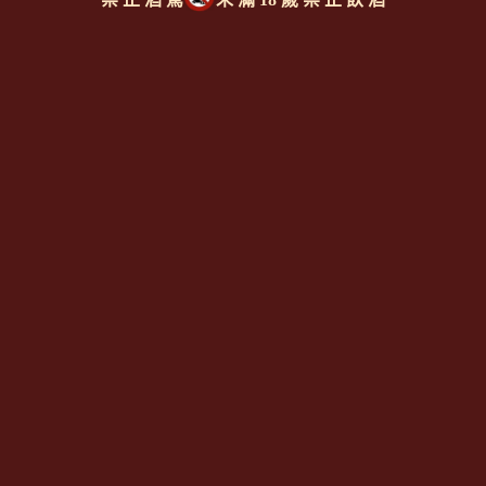
露飛諾酒廠 杜卡爾金牌精選
奇揚第紅酒
露飛諾酒廠 不甜波西可氣泡
RUFFINO Riserva Ducale
酒
"ORO" Chianti Classico
RUFFINO Prosecco Extra
Riserva
Dry
上一則
|
回上頁
|
下一則
Since 2008