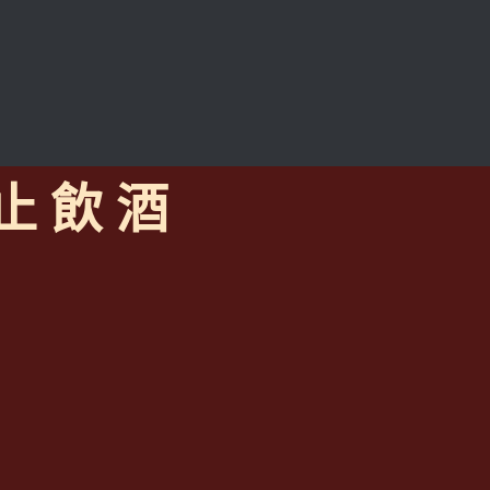
 止 飲 酒