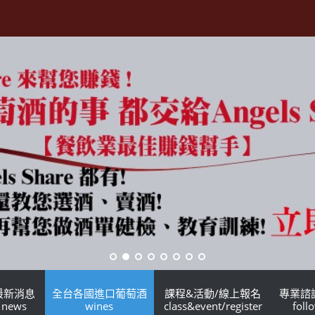
最新消息
全台各國進口葡萄酒
課程&活動/線上報名
專業諮
news
wines
class&event/register
foll