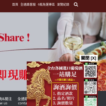
首頁
全通路客服
6瓶免運專區
瀏覽紀錄
關閉 [X]
詢&關注
全通路客服
台灣酒商聯盟
ow us
contact us
TWSMA