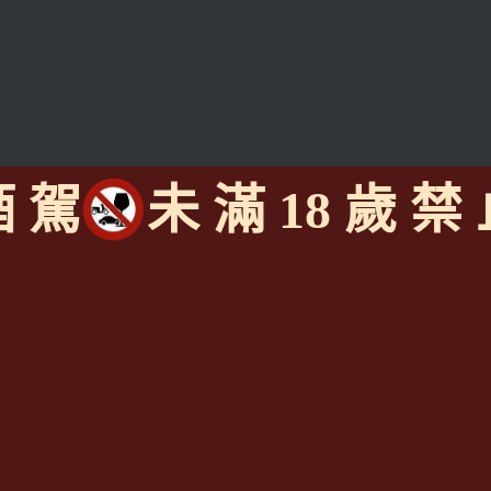
酒 駕
未 滿 18 歲 禁