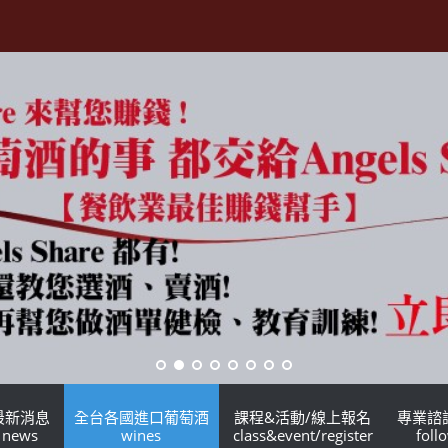
最新消息
全台各國進口葡萄酒
課程&活動/線上報名
專業諮
news
wines
class&event/register
foll