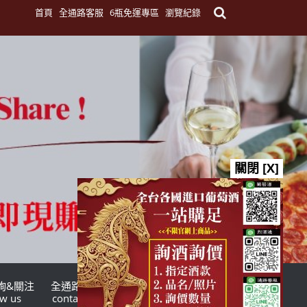
首頁
全通路客服
6瓶免運專區
瀏覽紀錄
關閉 [X]
詢&關注
全通路客服
台灣酒商聯盟
ow us
contact us
TWSMA