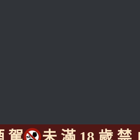
酒 駕
未 滿 18 歲 禁