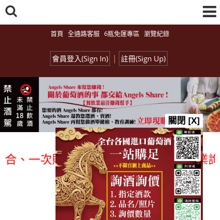
首頁
全通路客服
6瓶免運專區
瀏覽紀錄
|
會員登入(Sign In)
註冊(Sign Up)
關閉 [X]
、一次購足」各國進口酒類商品 專業詢(尋
總覽-促銷&活動
all events