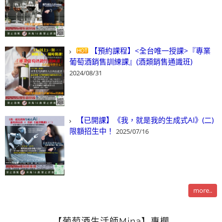
【預約課程】<全台唯一授課>『專業
葡萄酒銷售訓練課』(酒類銷售通識班)
2024/08/31
【已開課】《我，就是我的生成式AI》(二)
限額招生中！
2025/07/16
more..
【葡萄酒生活師Mina】專欄