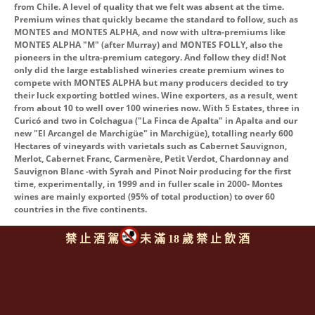
from Chile. A level of quality that we felt was absent at the time.
Premium wines that quickly became the standard to follow, such as
MONTES and MONTES ALPHA, and now with ultra-premiums like
MONTES ALPHA "M" (after Murray) and MONTES FOLLY, also the
pioneers in the ultra-premium category. And follow they did! Not
only did the large established wineries create premium wines to
compete with MONTES ALPHA but many producers decided to try
their luck exporting bottled wines. Wine exporters, as a result, went
from about 10 to well over 100 wineries now. With 5 Estates, three in
Curicó and two in Colchagua ("La Finca de Apalta" in Apalta and our
new "El Arcangel de Marchigüe" in Marchigüe), totalling nearly 600
Hectares of vineyards with varietals such as Cabernet Sauvignon,
Merlot, Cabernet Franc, Carmenère, Petit Verdot, Chardonnay and
Sauvignon Blanc -with Syrah and Pinot Noir producing for the first
time, experimentally, in 1999 and in fuller scale in 2000- Montes
wines are mainly exported (95% of total production) to over 60
countries in the five continents.
禁 止 酒 駕
未 滿 18 歲 禁 止 飲 酒