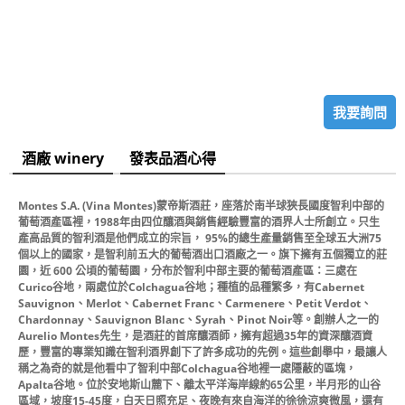
我要詢問
酒廠 winery
發表品酒心得
Montes S.A. (Vina Montes)蒙帝斯酒莊，座落於南半球狹長國度智利中部的
葡萄酒產區裡，1988年由四位釀酒與銷售經驗豐富的酒界人士所創立。只生
產高品質的智利酒是他們成立的宗旨， 95%的總生產量銷售至全球五大洲75
個以上的國家，是智利前五大的葡萄酒出口酒廠之一。旗下擁有五個獨立的莊
園，近 600 公頃的葡萄園，分布於智利中部主要的葡萄酒產區：三處在
Curico谷地，兩處位於Colchagua谷地；種植的品種繁多，有Cabernet
Sauvignon、Merlot、Cabernet Franc、Carmenere、Petit Verdot、
Chardonnay、Sauvignon Blanc、Syrah、Pinot Noir等。創辦人之一的
Aurelio Montes先生，是酒莊的首席釀酒師，擁有超過35年的資深釀酒資
歷，豐富的專業知識在智利酒界創下了許多成功的先例。這些創舉中，最讓人
稱之為奇的就是他看中了智利中部Colchagua谷地裡一處隱蔽的區塊，
Apalta谷地。位於安地斯山麓下、離太平洋海岸線約65公里，半月形的山谷
區域，坡度15-45度，白天日照充足、夜晚有來自海洋的徐徐涼爽微風，還有