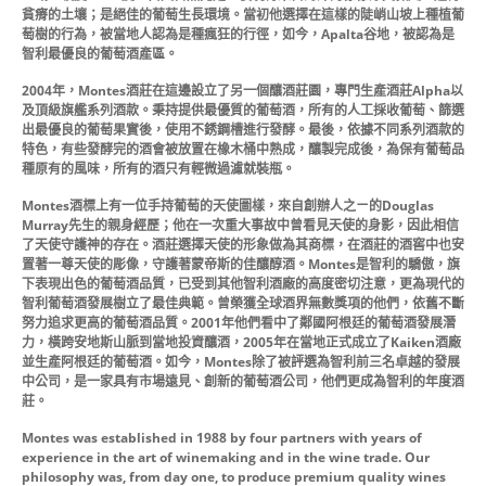
貧瘠的土壤；是絕佳的葡萄生長環境。當初他選擇在這樣的陡峭山坡上種植葡
萄樹的行為，被當地人認為是種瘋狂的行徑，如今，Apalta谷地，被認為是
智利最優良的葡萄酒產區。
2004年，Montes酒莊在這邊設立了另一個釀酒莊園，專門生產酒莊Alpha以
及頂級旗艦系列酒款。秉持提供最優質的葡萄酒，所有的人工採收葡萄、篩選
出最優良的葡萄果實後，使用不銹鋼槽進行發酵。最後，依據不同系列酒款的
特色，有些發酵完的酒會被放置在橡木桶中熟成，釀製完成後，為保有葡萄品
種原有的風味，所有的酒只有輕微過濾就裝瓶。
Montes酒標上有一位手持葡萄的天使圖樣，來自創辦人之ㄧ的Douglas
Murray先生的親身經歷；他在一次重大事故中曾看見天使的身影，因此相信
了天使守護神的存在。酒莊選擇天使的形象做為其商標，在酒莊的酒窖中也安
置著一尊天使的彫像，守護著蒙帝斯的佳釀醇酒。Montes是智利的驕傲，旗
下表現出色的葡萄酒品質，已受到其他智利酒廠的高度密切注意，更為現代的
智利葡萄酒發展樹立了最佳典範。曾榮獲全球酒界無數獎項的他們，依舊不斷
努力追求更高的葡萄酒品質。2001年他們看中了鄰國阿根廷的葡萄酒發展潛
力，橫跨安地斯山脈到當地投資釀酒，2005年在當地正式成立了Kaiken酒廠
並生產阿根廷的葡萄酒。如今，Montes除了被評選為智利前三名卓越的發展
中公司，是一家具有市場遠見、創新的葡萄酒公司，他們更成為智利的年度酒
莊。
Montes was established in 1988 by four partners with years of
experience in the art of winemaking and in the wine trade. Our
philosophy was, from day one, to produce premium quality wines