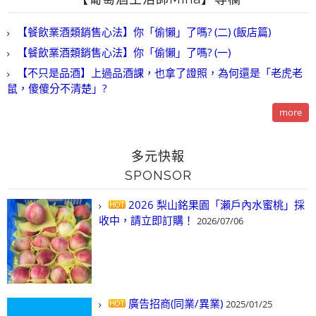
【餐飲業酒類銷售心法】你「偷懶」了嗎? (二) (飯店篇)
【餐飲業酒類銷售心法】你「偷懶」了嗎? (一)
【不只是品酒】上過品酒課，也拿了證照，為何還是「老虎老
鼠，傻傻分不清楚」?
more
多元快報
SPONSOR
2026 梨山銘果園「瀨戶內水蜜桃」採
收中，請立即訂購！
2026/07/06
廣告招商(同業/異業)
2025/01/25