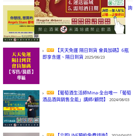
【凡酒問Angels Share】線上選酒、詢
(尋)酒、詢價、零售、批發，看這裡!
2024/03/01
【天天免運 隔日到貨 會員加碼】6瓶
即享含運、隔日到貨
2025/06/23
【葡萄酒生活師Mina-全台唯一「葡萄
酒品酒與銷售全能」講師/顧問】
2024/08/03
【立即LINE預約免費諮詢】
2024/04/02