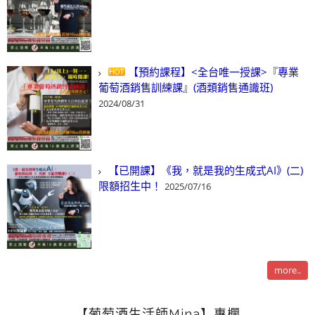
【預約課程】<全台唯一授課>『專業
葡萄酒銷售訓練課』(酒類銷售通識班)
2024/08/31
【已開課】《我，就是我的生成式AI》(二)
限額招生中！
2025/07/16
more..
【葡萄酒生活師Mina】專欄