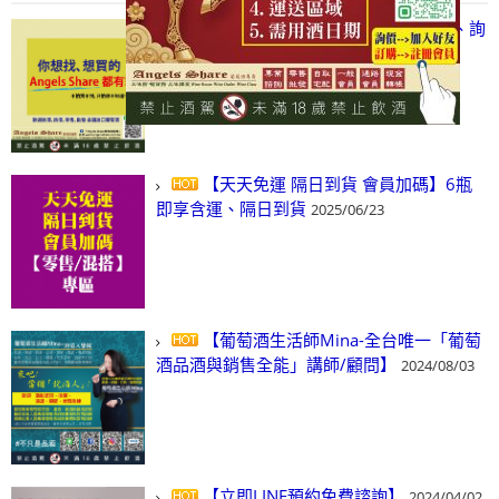
【凡酒問Angels Share】線上選酒、詢
(尋)酒、詢價、零售、批發，看這裡!
2024/03/01
【天天免運 隔日到貨 會員加碼】6瓶
即享含運、隔日到貨
2025/06/23
【葡萄酒生活師Mina-全台唯一「葡萄
酒品酒與銷售全能」講師/顧問】
2024/08/03
【立即LINE預約免費諮詢】
2024/04/02