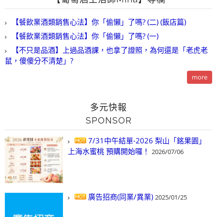
【餐飲業酒類銷售心法】你「偷懶」了嗎? (二) (飯店篇)
【餐飲業酒類銷售心法】你「偷懶」了嗎? (一)
【不只是品酒】上過品酒課，也拿了證照，為何還是「老虎老
鼠，傻傻分不清楚」?
more
多元快報
SPONSOR
7/31中午結單-2026 梨山「銘果園」
上海水蜜桃 預購開始囉！
2026/07/06
廣告招商(同業/異業)
2025/01/25