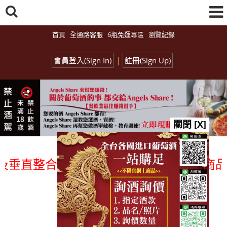
首頁
全通路客服
6瓶免運專區
瀏覽紀錄
|
會員登入(Sign In)
註冊(Sign Up)
關閉 [X]
直整合、一次購足」各國進口酒類商品 專
總覽-促銷&活動
all events