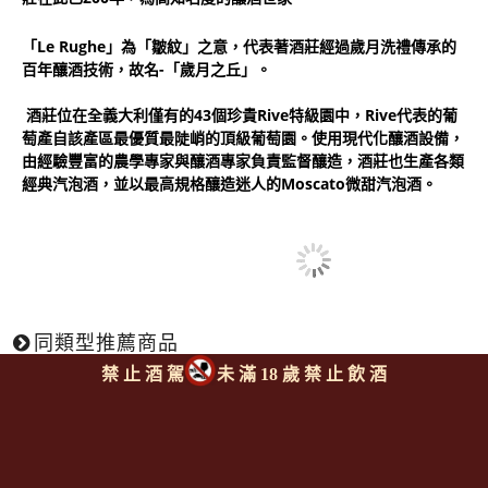
「Le Rughe」為「皺紋」之意，代表著酒莊經過歲月洗禮傳承的
百年釀酒技術，故名-「歲月之丘」。
酒莊位在全義大利僅有的43個珍貴Rive特級園中，Rive代表的葡
萄產自該產區最優質最陡峭的頂級葡萄園。使用現代化釀酒設備，
由經驗豐富的農學專家與釀酒專家負責監督釀造，酒莊也生產各類
經典汽泡酒，並以最高規格釀造迷人的Moscato微甜汽泡酒。
同類型推薦商品
禁 止 酒 駕
未 滿 18 歲 禁 止 飲 酒
回上頁