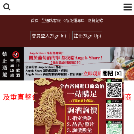
首頁
全通路客服
6瓶免運專區
瀏覽紀錄
|
會員登入(Sign In)
註冊(Sign Up)
關閉 [X]
及垂直整合、一次購足」各國進口酒類商品 
總覽-促銷&活動
all events