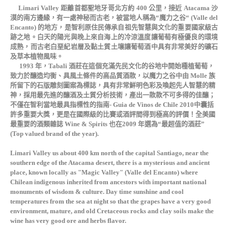
Limari Valley 距離首都聖地牙哥北方約 400 公里，接近 Atacama 沙
漠的南方邊緣，有一處神秘而古老，被當地人稱為“魔力之谷“ (Valle del
Encanto) 的地方，是智利原住民傳承自祖先智慧與文化的重要國家級古
跡之地。白天的陽光與晚上來自海上的冷涼溫度讓葡萄有極優良的環境
成熟，而古老白堊紀岩層及黏土質土壤讓葡萄酒中具有非常美好的礦石
及草本植物風味。
1993 年，Tabali 酒莊在這個充滿先民文化的谷地中開始種植葡萄，
致力於釀造均衡、具風土條件的高品質酒款，以魔力之谷中由 Molle 族
所留下的石版雕刻圖案為標誌，具有非常鮮明色彩及喚起先人智慧的精
神，採用最先進的釀酒及土質分析技術，產出一款款不可多得的佳釀；
不僅在智利當地最具指標性的指南- Guia de Vinos de Chile 2010中囊括
許多重要大獎，更是在國際級的比賽或酒評間得到極高的評價！全美國
最重要的酒類雜誌 Wine & Spirits 也在2009 年選為“最超值的酒莊”
(Top valued brand of the year).
Limari Valley us about 400 km north of the capital Santiago, near the
southern edge of the Atacama desert, there is a mysterious and ancient
place, known locally as "Magic Valley" (Valle del Encanto) where
Chilean indigenous inherited from ancestors with important national
monuments of wisdom & culture. Day time sunshine and cool
temperatures from the sea at night so that the grapes have a very good
environment, mature, and old Cretaceous rocks and clay soils make the
wine has very good ore and herbs flavor.