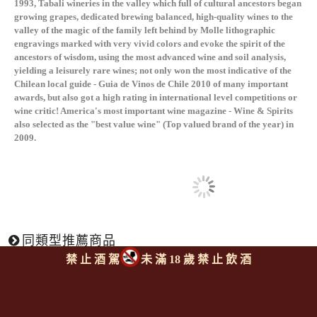
1993, Tabali wineries in the valley which full of cultural ancestors began
growing grapes, dedicated brewing balanced, high-quality wines to the
valley of the magic of the family left behind by Molle lithographic
engravings marked with very vivid colors and evoke the spirit of the
ancestors of wisdom, using the most advanced wine and soil analysis,
yielding a leisurely rare wines; not only won the most indicative of the
Chilean local guide - Guia de Vinos de Chile 2010 of many important
awards, but also got a high rating in international level competitions or
wine critic! America's most important wine magazine - Wine & Spirits
also selected as the "best value wine" (Top valued brand of the year) in
2009.
同類型推薦商品
禁 止 酒 駕
未 滿 18 歲 禁 止 飲 酒
回上頁
|
下一則