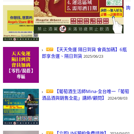
【凡酒問Angels Share】線上選酒、詢
(尋)酒、詢價、零售、批發，看這裡!
2024/03/01
【天天免運 隔日到貨 會員加碼】6瓶
即享含運、隔日到貨
2025/06/23
【葡萄酒生活師Mina-全台唯一「葡萄
酒品酒與銷售全能」講師/顧問】
2024/08/03
【立即LINE預約免費諮詢】
2024/04/02