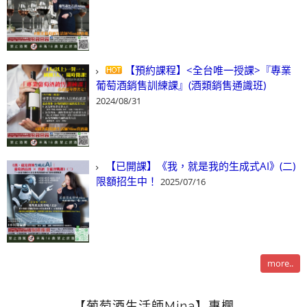
【預約課程】<全台唯一授課>『專業
葡萄酒銷售訓練課』(酒類銷售通識班)
2024/08/31
【已開課】《我，就是我的生成式AI》(二)
限額招生中！
2025/07/16
more..
【葡萄酒生活師Mina】專欄