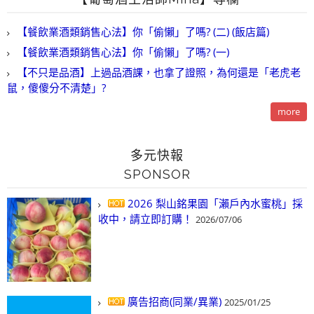
【餐飲業酒類銷售心法】你「偷懶」了嗎? (二) (飯店篇)
【餐飲業酒類銷售心法】你「偷懶」了嗎? (一)
【不只是品酒】上過品酒課，也拿了證照，為何還是「老虎老
鼠，傻傻分不清楚」?
more
多元快報
SPONSOR
2026 梨山銘果園「瀨戶內水蜜桃」採
收中，請立即訂購！
2026/07/06
廣告招商(同業/異業)
2025/01/25