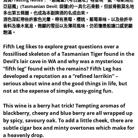
亞惡魔」(Tasmanian Devil; 袋獾)的一具化石骨骸，但該骨骸莫名地
多出第五條腿，也成為本副牌酒的名成由來。
酒色深紅帶些許紫色光暈，帶有黑莓、櫻桃、藍莓果味，以及些許辛
香料及橡木氣息，微顯的雪茄以及薄荷風味，仿若瓊漿般讓口感更顯
飽滿。
Fifth Leg likes to explore great questions over a
fossillised skeleton of a Tasmanian Tiger found in the
Devil’s lair cave in WA and why was a mysterious
“fifth leg” found with the remains? Fifth Leg has
developed a reputation as a “refined larrikin” –
serious about wine and the good things in life, but
not at the expense of simple, easy-going fun.
This wine is a berry hat trick! Tempting aromas of
blackberry, cheery and blue berry are all wrapped up
by spicy, savoury oak. To add a little cheek, there are
subtle cigar box and minty overtones which make for
a heavenly drop.