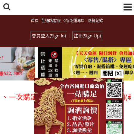
首頁
全通路客服
6瓶免運專區
瀏覽紀錄
|
會員登入(Sign In)
註冊(Sign Up)
關閉 [X]
一次購足」各國進口酒類商品 專業詢(尋)
總覽-促銷&活動
all events