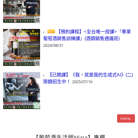
【預約課程】<全台唯一授課>『專業
葡萄酒銷售訓練課』(酒類銷售通識班)
2024/08/31
【已開課】《我，就是我的生成式AI》(二)
限額招生中！
2025/07/16
more..
【葡萄酒生活師Mina】專欄