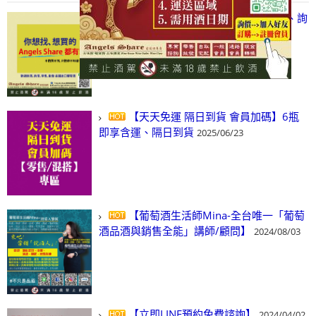
【凡酒問Angels Share】線上選酒、詢
(尋)酒、詢價、零售、批發，看這裡!
2024/03/01
【天天免運 隔日到貨 會員加碼】6瓶
即享含運、隔日到貨
2025/06/23
【葡萄酒生活師Mina-全台唯一「葡萄
酒品酒與銷售全能」講師/顧問】
2024/08/03
【立即LINE預約免費諮詢】
2024/04/02