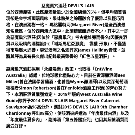
惡魔巢穴酒莊 DEVIL’S LAIR
位於西澳產區，此區產酒量雖少於全國總量的5%，但平均酒質表
現卻是金字塔頂端風味，果味熟美之餘還融合了優雅以及輕巧風
格，在澳洲獨樹一格。 瑪格麗特河(Margaret River)是全西澳最
知名產區，位於西南澳大區中，此須精釀釀造者不少，其中之一即
為惡魔巢穴酒莊(因位於「惡魔巢穴」考古遺址旁而得名)因優良酒
質以及吸睛的酒標設計(「塔斯馬尼亞惡魔」-袋獾-形象)，不僅獲
得市場廣大迴響，更受澳洲之名酒評家James Halliday青睞，並
將其評為具有長久傑出紀錄最高榮譽的「紅色五星酒莊」。
惡魔巢穴酒莊採用「永續農業」政策，也取得「EntWine
Australia」認證，位地球暖化盡點心力。目前在資深釀酒師Ben
Miller(曾在法國學習釀酒，也曾是Wynns釀酒師)以及資深葡萄酒
種植者Simon Robertson(曾在Penfolds酒廠工作過)的齊心努力
下，本酒莊酒質屢獲肯定。 2018年版的West Australia Wine
Guide除評予2014 DEVIL’S LAIR Margaret River Cabernet
Sauvignon為96高分外，還對2015 DEVIL’S LAIR 9th Chamber
Chardonnay評出98高分，使該酒被評選為「年度最佳白酒」以及
「年度最佳夏多內」，副牌酒「第五條腿系列」也因其超值酒質而
廣受好評。