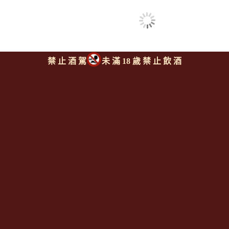
同類型推薦商品
禁 止 酒 駕
未 滿 18 歲 禁 止 飲 酒
回上頁
Since 2008
<全台唯一「水平及垂直整合、一次購足」各國進口酒類商品 專