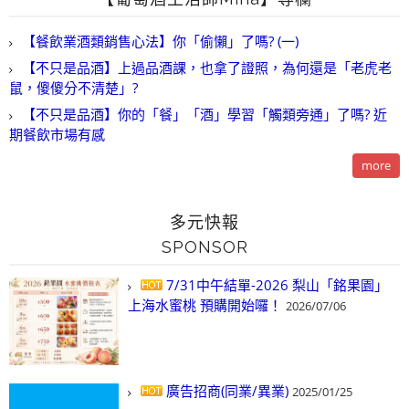
【餐飲業酒類銷售心法】你「偷懶」了嗎? (一)
【不只是品酒】上過品酒課，也拿了證照，為何還是「老虎老
鼠，傻傻分不清楚」?
【不只是品酒】你的「餐」「酒」學習「觸類旁通」了嗎? 近
期餐飲市場有感
more
多元快報
SPONSOR
7/31中午結單-2026 梨山「銘果園」
上海水蜜桃 預購開始囉！
2026/07/06
廣告招商(同業/異業)
2025/01/25