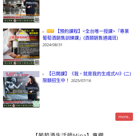
【預約課程】<全台唯一授課>『專業
葡萄酒銷售訓練課』(酒類銷售通識班)
2024/08/31
【已開課】《我，就是我的生成式AI》(二)
限額招生中！
2025/07/16
more..
【葡萄酒生活師Mina】專欄