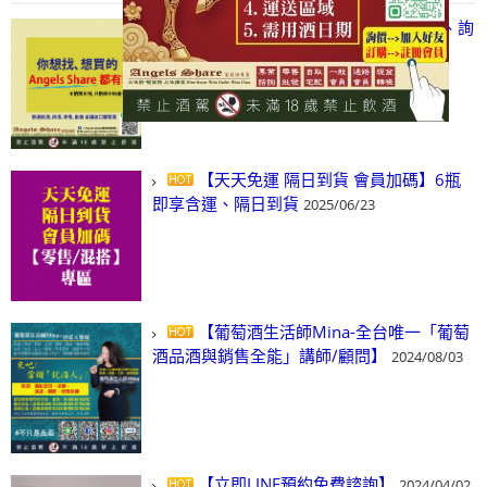
【凡酒問Angels Share】線上選酒、詢
(尋)酒、詢價、零售、批發，看這裡!
2024/03/01
【天天免運 隔日到貨 會員加碼】6瓶
即享含運、隔日到貨
2025/06/23
【葡萄酒生活師Mina-全台唯一「葡萄
酒品酒與銷售全能」講師/顧問】
2024/08/03
【立即LINE預約免費諮詢】
2024/04/02