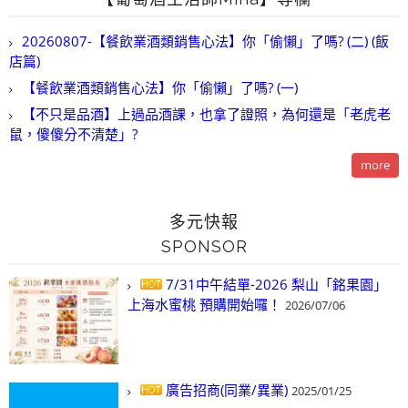
20260807-【餐飲業酒類銷售心法】你「偷懶」了嗎? (二) (飯
店篇)
【餐飲業酒類銷售心法】你「偷懶」了嗎? (一)
【不只是品酒】上過品酒課，也拿了證照，為何還是「老虎老
鼠，傻傻分不清楚」?
more
多元快報
SPONSOR
7/31中午結單-2026 梨山「銘果園」
上海水蜜桃 預購開始囉！
2026/07/06
廣告招商(同業/異業)
2025/01/25