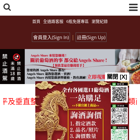
首頁
全通路客服
6瓶免運專區
瀏覽紀錄
|
會員登入(Sign In)
註冊(Sign Up)
關閉 [X]
及垂直整合、一次購足」各國進口酒類商品
總覽-促銷&活動
all events