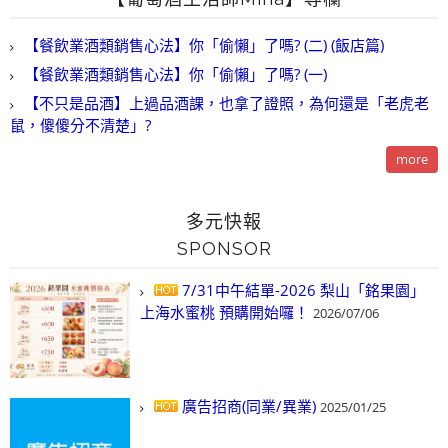
【餐飲業酒類銷售心法】你「偷懶」了嗎? (二) (飯店篇)
【餐飲業酒類銷售心法】你「偷懶」了嗎? (一)
【不只是品酒】上過品酒課，也拿了證照，為何還是「老虎老
鼠，傻傻分不清楚」?
more
多元快報
SPONSOR
7/31中午結單-2026 梨山「銘果園」
上海水蜜桃 預購開始囉！
2026/07/06
廣告招商(同業/異業)
2025/01/25