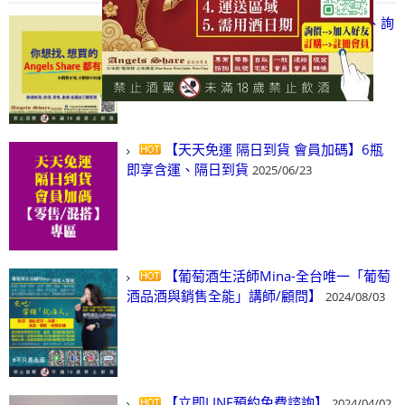
【凡酒問Angels Share】線上選酒、詢
(尋)酒、詢價、零售、批發，看這裡!
2024/03/01
【天天免運 隔日到貨 會員加碼】6瓶
即享含運、隔日到貨
2025/06/23
【葡萄酒生活師Mina-全台唯一「葡萄
酒品酒與銷售全能」講師/顧問】
2024/08/03
【立即LINE預約免費諮詢】
2024/04/02