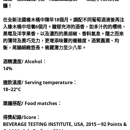
釀！
在全新法國橡木桶中陳年18個月。調配不同葡萄酒液後再注
入橡木桶中培養6個月。馥郁充沛的酒香，如多汁的的櫻桃、
黑莓及洋李果香，以及濃烈的黑胡椒、香料氣息。隨之而來
的薄菏及黑巧克力，更增添味蕾的複雜度。酒質圓潤、均
衡，尾韻細緻悠長。窖藏潛力至少八年。
酒精濃度/ Alcohol：
14%
適飲溫度/ Serving temperature：
18~22°C
建議搭配/ Food matches：
得獎紀錄/Score：
BEVERAGE TESTING INSTITUTE, USA, 2015－92 Points &