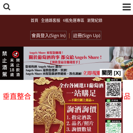
首頁
全通路客服
6瓶免運專區
瀏覽紀錄
|
會員登入(Sign In)
註冊(Sign Up)
關閉 [X]
直整合、一次購足」各國進口酒類商品 專業
總覽-促銷&活動
all events