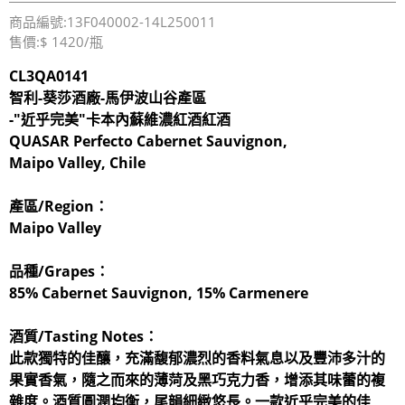
商品編號:13F040002-14L250011
售價:$ 1420/瓶
CL3QA0141
智利-葵莎酒廠-馬伊波山谷產區
-"近乎完美"卡本內蘇維濃紅酒紅酒
QUASAR Perfecto Cabernet Sauvignon,
Maipo Valley, Chile
產區/Region：
Maipo Valley
品種/Grapes：
85% Cabernet Sauvignon, 15% Carmenere
酒質/Tasting Notes：
此款獨特的佳釀，充滿馥郁濃烈的香料氣息以及豐沛多汁的
果實香氣，隨之而來的薄菏及黑巧克力香，增添其味蕾的複
雜度。酒質圓潤均衡，尾韻細緻悠長。一款近乎完美的佳