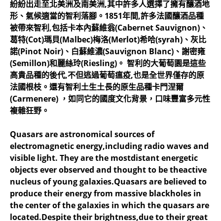
紛紛出走至北美洲及南美洲,其中許多人選擇了擁有釀酒地
形、氣候適當的智利落腳。1851年間,許多法國釀酒品種
被帶來智利,包括卡本內蘇維翁(Cabernet Sauvignon)、
葛特(Cot)瑪貝(Malbec)梅洛(Merlot)希哈(syrah)、灰比
諾(Pinot Noir)、白蘇維濃(Sauvignon Blanc)、謝密雍
(Semillon)和麗絲玲(Riesling)。 智利的大葡萄園是這些
高貴品種的後代,不但逃過葡萄瘟疫,也是全世界僅存的原
法國根枝。還有智利土生土長的原生品種卡門涅爾
(Carmenere) ，如同它的國度文化背景，口味豐富多元性
複雜狂野。
Quasars are astronomical sources of
electromagnetic energy,including radio waves and
visible light. They are the mostdistant energetic
objects ever observed and thought to be theactive
nucleus of young galaxies.Quasars are believed to
produce their energy from massive blackholes in
the center of the galaxies in which the quasars are
located.Despite their brightness,due to their great