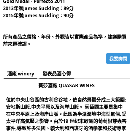
Gold Medal - Perfecto 2011
2013年獲James Suckling：89分
2015年獲James Suckling：90分
所有產品之價格、年份、外觀皆以實際產品為準，建議購買
前來電確認。
我要詢問
酒廠 winery
發表品酒心得
葵莎酒廠 QUASAR WINES
位於中央山谷區的古利谷谷地，依自然景觀分成三大範圍:
安地斯山脈,中央平原以及海岸山脈。 葡萄園主要是集中
在中央平原上及海岸山脈。此區為半濕潤地中海型氣候,受
太平洋高氣壓之影響。由於19 世紀末歐洲的葡萄根芽蟲害
事件,導致許多法國、義大利和西班牙的酒學家和技術專家