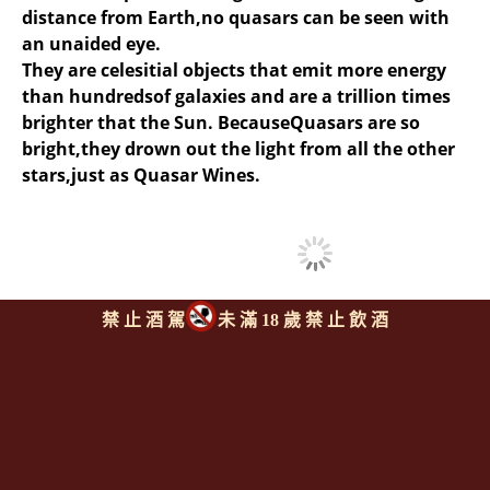
distance from Earth,no quasars can be seen with
an unaided eye.
They are celesitial objects that emit more energy
than hundredsof galaxies and are a trillion times
brighter that the Sun. BecauseQuasars are so
bright,they drown out the light from all the other
stars,just as Quasar Wines.
禁 止 酒 駕
未 滿 18 歲 禁 止 飲 酒
同類型推薦商品
回上頁
|
下一則