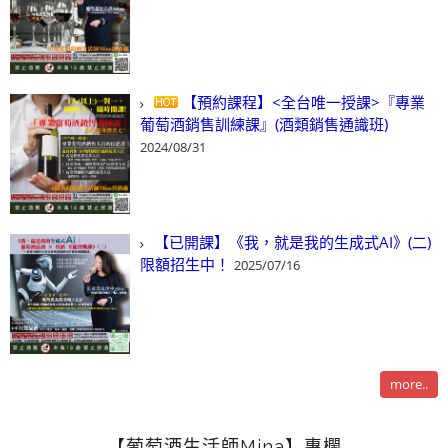
【預約課程】<全台唯一授課>『專業
葡萄酒銷售訓練課』(酒類銷售通識班)
2024/08/31
【已開課】《我，就是我的生成式AI》(二)
限額招生中！
2025/07/16
more..
【葡萄酒生活師Mina】專欄