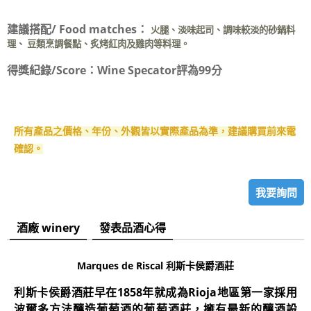
建議搭配/ Food matches：
火腿、淡味起司、調味較淡的砂鍋料
理、 豆類烹調餐點、炙烤紅肉及雞肉等料理。
得獎紀錄/Score：
Wine Specator評為99分
所有產品之價格、年份、外觀皆以實際產品為準，建議購買前來電
確認。
我要詢問
酒廠 winery
發表品酒心得
Marques de Riscal
利斯卡侯爵酒莊
利斯卡侯爵酒莊早在1858年就成為Rioja地區第一家採用
波爾多方法釀造葡萄酒的葡萄酒莊，擁有最新的釀酒設