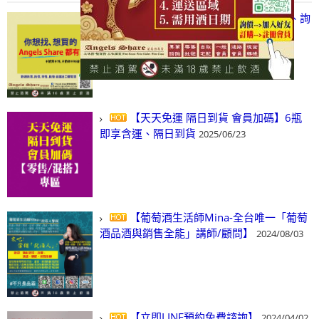
【凡酒問Angels Share】線上選酒、詢
(尋)酒、詢價、零售、批發，看這裡!
2024/03/01
【天天免運 隔日到貨 會員加碼】6瓶
即享含運、隔日到貨
2025/06/23
【葡萄酒生活師Mina-全台唯一「葡萄
酒品酒與銷售全能」講師/顧問】
2024/08/03
【立即LINE預約免費諮詢】
2024/04/02