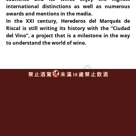
international distinctions as well as numerous
awards and mentions in the media.
In the XXI century, Herederos del Marqués de
Riscal is still writing its history with the “Ciudad
del Vino”, a project that is a milestone in the way
to understand the world of wine.
禁 止 酒 駕
未 滿 18 歲 禁 止 飲 酒
同類型推薦商品
上一則
|
回上頁