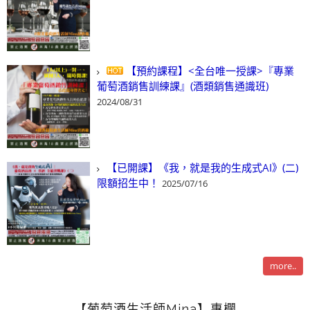
【預約課程】<全台唯一授課>『專業
葡萄酒銷售訓練課』(酒類銷售通識班)
2024/08/31
【已開課】《我，就是我的生成式AI》(二)
限額招生中！
2025/07/16
more..
【葡萄酒生活師Mina】專欄