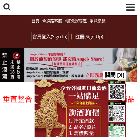
首頁
全通路客服
6瓶免運專區
瀏覽紀錄
|
會員登入(Sign In)
註冊(Sign Up)
關閉 [X]
直整合、一次購足」各國進口酒類商品 專
總覽-促銷&活動
all events