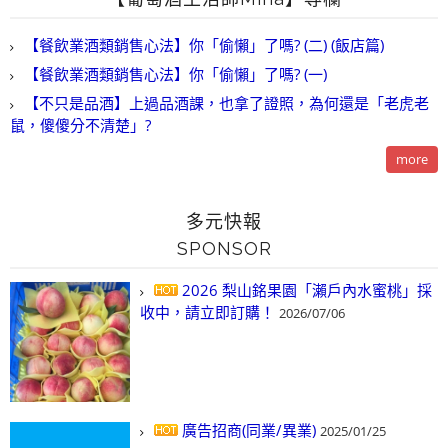
【餐飲業酒類銷售心法】你「偷懶」了嗎? (二) (飯店篇)
【餐飲業酒類銷售心法】你「偷懶」了嗎? (一)
【不只是品酒】上過品酒課，也拿了證照，為何還是「老虎老
鼠，傻傻分不清楚」?
more
多元快報
SPONSOR
2026 梨山銘果園「瀨戶內水蜜桃」採
收中，請立即訂購！
2026/07/06
廣告招商(同業/異業)
2025/01/25