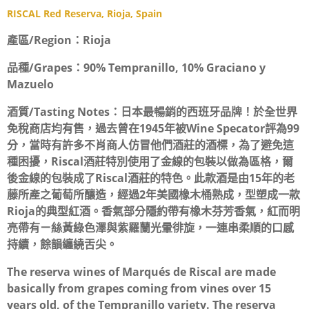
RISCAL Red Reserva, Rioja, Spain
產區/Region：
Rioja
品種/Grapes：
90% Tempranillo, 10% Graciano y
Mazuelo
酒質/Tasting Notes：
日本最暢銷的西班牙品牌！於全世界
免稅商店均有售，過去曾在1945年被Wine Specator評為99
分，當時有許多不肖商人仿冒他們酒莊的酒標，為了避免這
種困擾，Riscal酒莊特別使用了金線的包裝以做為區格，爾
後金線的包裝成了Riscal酒莊的特色。此款酒是由15年的老
藤所產之葡萄所釀造，經過2年美國橡木桶熟成，型塑成一款
Rioja的典型紅酒。香氣部分隱約帶有橡木芬芳香氣，紅而明
亮帶有ㄧ絲黃綠色澤與紫羅蘭光暈徘旋，一連串柔順的口感
持續，餘韻纏繞舌尖。
The reserva wines of Marqués de Riscal are made
basically from grapes coming from vines over 15
years old, of the Tempranillo variety. The reserva