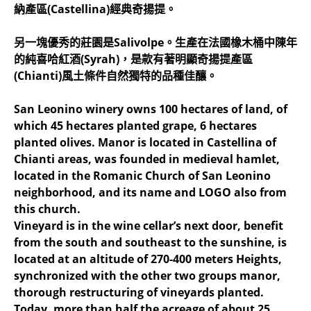
納產區(Castellina)經典奇揚提。
另一塊優秀的莊園是Salivolpe。生產在法國橡木桶中陳年
的純喜哈紅酒(Syrah)，是款有著明顯奇揚提產區
(Chianti)風土條件自然獨特的品種佳釀。
San Leonino winery owns 100 hectares of land, of
which 45 hectares planted grape, 6 hectares
planted olives. Manor is located in Castellina of
Chianti areas, was founded in medieval hamlet,
located in the Romanic Church of San Leonino
neighborhood, and its name and LOGO also from
this church.
Vineyard is in the wine cellar’s next door, benefit
from the south and southeast to the sunshine, is
located at an altitude of 270-400 meters Heights,
synchronized with the other two groups manor,
thorough restructuring of vineyards planted.
Today, more than half the acreage of about 25