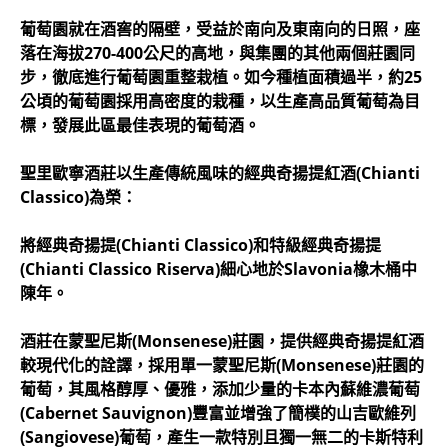
葡萄園就在酒窖的隔壁，受益於南向及東南向的日照，座
落在海拔270-400公尺的高地，與集團的其他兩個莊園同
步，徹底進行葡萄園重整栽植。如今種植面積過半，約25
公頃的葡萄園採用高密度的栽種，以生產高品質葡萄為目
標，發展此區最佳表現的葡萄酒。
聖里歐寧酒莊以生產傳統風味的經典奇揚提紅酒(Chianti
Classico)為榮：
將經典奇揚提(Chianti Classico)和特級經典奇揚提
(Chianti Classico Riserva)細心地於Slavonia橡木桶中
陳年。
酒莊在蒙聖尼斯(Monsenese)莊園，提供經典奇揚提紅酒
較現代化的詮譯，採用單一蒙聖尼斯(Monsenese)莊園的
葡萄，其風格醇厚、優雅，添加少量的卡本內蘇維濃葡萄
(Cabernet Sauvignon)豐富並增強了簡樸的山吉歐維列
(Sangiovese)葡萄，產生一款特別且獨一無二的卡斯特利