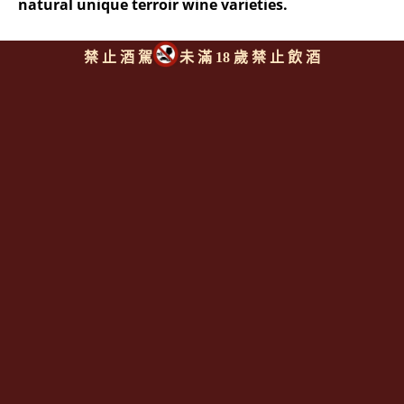
natural unique terroir wine varieties.
禁 止 酒 駕
未 滿 18 歲 禁 止 飲 酒
同類型推薦商品
上一則
|
回上頁