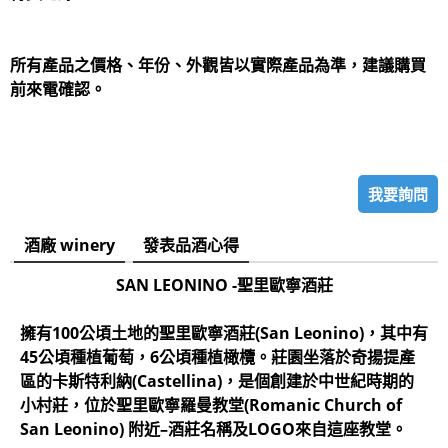
所有產品之價格、年份、外觀皆以實際產品為準，建議購買
前來電確認。
我要詢問
酒廠 winery
發表品酒心得
SAN LEONINO -聖里歐寧酒莊
擁有100公頃土地的聖里歐寧酒莊(San Leonino)，其中有
45公頃種植葡萄，6公頃種植橄欖。莊園坐落於奇揚提產
區的卡斯特利納(Castellina)，是個創建於中世紀時期的
小村莊，位於聖里歐寧羅曼教堂(Romanic Church of
San Leonino) 附近–酒莊名稱及LOGO來自這座教堂。