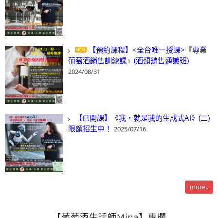
【預約課程】<全台唯一授課>『專業
葡萄酒銷售訓練課』(酒類銷售通識班)
2024/08/31
【已開課】《我，就是我的生成式AI》(二)
限額招生中！
2025/07/16
more..
【葡萄酒生活師Mina】專欄