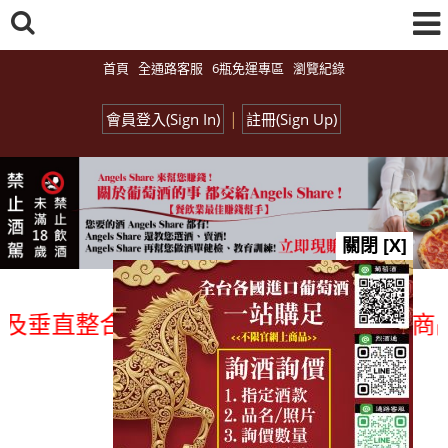
首頁
全通路客服
6瓶免運專區
瀏覽紀錄
|
會員登入(Sign In)
註冊(Sign Up)
關閉 [X]
垂直整合、一次購足」各國進口酒類商品 專
總覽-促銷&活動
all events