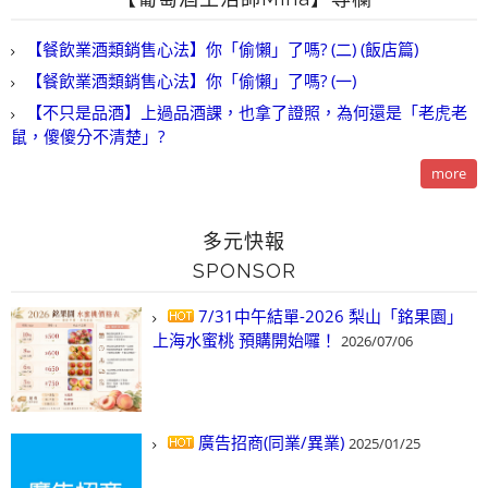
【餐飲業酒類銷售心法】你「偷懶」了嗎? (二) (飯店篇)
【餐飲業酒類銷售心法】你「偷懶」了嗎? (一)
【不只是品酒】上過品酒課，也拿了證照，為何還是「老虎老
鼠，傻傻分不清楚」?
more
多元快報
SPONSOR
7/31中午結單-2026 梨山「銘果園」
上海水蜜桃 預購開始囉！
2026/07/06
廣告招商(同業/異業)
2025/01/25