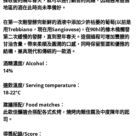
採收後的隔年春天，就可以進行銷售的問題，因為通常這個
地區的酒在此時尚未準備好。
在第一次剛發酵完新鮮的酒液中添加少許枯萎的葡萄(以前是
用Trebbiano，現在用Sangiovese)，在90hl的橡木桶觸發
第二次緩慢的發酵，直到翌年春天。這個過程可增加豐膄的
甘油含量，帶來柔順及圓潤的口感，同時保留堅澀和優雅的
結構，兼具現代和傳統的一款酒。
酒精濃度/ Alcohol：
14%
適飲溫度/ Serving temperature：
18-22°C
建議搭配/ Food matches：
此款佳釀適合搭配各式炙烤，燒烤肉類佳餚及中度陳年的起
司。
得獎紀錄/Score：