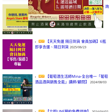
【凡酒問Angels Share】線上選酒、詢
(尋)酒、詢價、零售、批發，看這裡!
2024/03/01
【天天免運 隔日到貨 會員加碼】6瓶
即享含運、隔日到貨
2025/06/23
【葡萄酒生活師Mina-全台唯一「葡萄
酒品酒與銷售全能」講師/顧問】
2024/08/03
【立即LINE預約免費諮詢】
2024/04/02