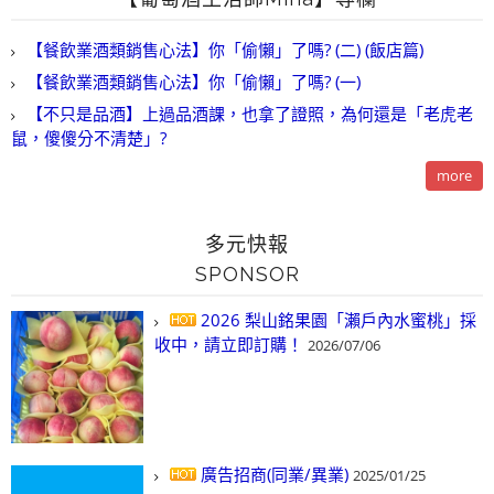
【餐飲業酒類銷售心法】你「偷懶」了嗎? (二) (飯店篇)
【餐飲業酒類銷售心法】你「偷懶」了嗎? (一)
【不只是品酒】上過品酒課，也拿了證照，為何還是「老虎老
鼠，傻傻分不清楚」?
more
多元快報
SPONSOR
2026 梨山銘果園「瀨戶內水蜜桃」採
收中，請立即訂購！
2026/07/06
廣告招商(同業/異業)
2025/01/25