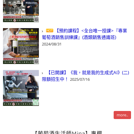
【預約課程】<全台唯一授課>『專業
葡萄酒銷售訓練課』(酒類銷售通識班)
2024/08/31
【已開課】《我，就是我的生成式AI》(二)
限額招生中！
2025/07/16
more..
【葡萄酒生活師Mina】專欄