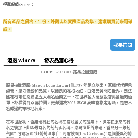
得獎紀錄/Score：
所有產品之價格、年份、外觀皆以實際產品為準，建議購買前來電確
認。
我要詢問
酒廠 winery
發表品酒心得
LOUIS LATOUR
-路易拉圖酒廠
路易拉圖酒廠(Maison Louis Latour)自1797 年創立以來，家族代代傳承
經營，堅守傳統和品質，以優良的布根地紅、白酒品質聞名世界，是法
國布根地伯恩產區五大著名酒商之一，在世界各大高級飯店與餐廳的酒
單上都看得到路易拉圖，更榮選為2008 年G8 高峰會指定用酒，是您不
容錯過的布根地名廠。
在本世紀初，哲維瑞村莊的名稱在當地居民的投票下，決定在原來的村
名之後加上此區最有名的葡萄酒名稱。路易拉圖哲維瑞‧香貝丹一級葡
萄園” 可爾坡園”紅葡萄酒來自” 可爾坡園(Les Corbeaux)”這個優異的葡