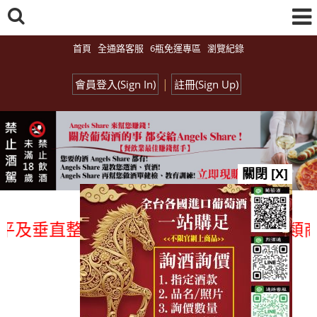
首頁
全通路客服
6瓶免運專區
瀏覽紀錄
|
會員登入(Sign In)
註冊(Sign Up)
關閉 [X]
及垂直整合、一次購足」各國進口酒類商品 
總覽-促銷&活動
all events