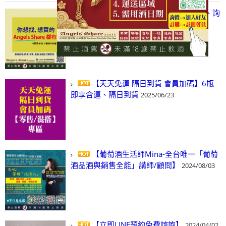
【凡酒問Angels Share】線上選酒、詢
(尋)酒、詢價、零售、批發，看這裡!
2024/03/01
【天天免運 隔日到貨 會員加碼】6瓶
即享含運、隔日到貨
2025/06/23
【葡萄酒生活師Mina-全台唯一「葡萄
酒品酒與銷售全能」講師/顧問】
2024/08/03
【立即LINE預約免費諮詢】
2024/04/02