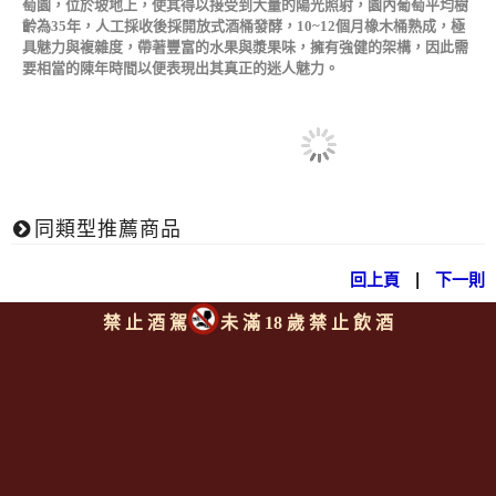
萄園，位於坡地上，使其得以接受到大量的陽光照射，園內葡萄平均樹
齡為35年，人工採收後採開放式酒桶發酵，10~12個月橡木桶熟成，極
具魅力與複雜度，帶著豐富的水果與漿果味，擁有強健的架構，因此需
要相當的陳年時間以便表現出其真正的迷人魅力。
同類型推薦商品
回上頁
|
下一則
禁 止 酒 駕
未 滿 18 歲 禁 止 飲 酒