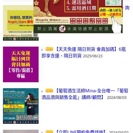
【凡酒問Angels Share】線上選酒、詢
(尋)酒、詢價、零售、批發，看這裡!
2024/03/01
【天天免運 隔日到貨 會員加碼】6瓶
即享含運、隔日到貨
2025/06/23
【葡萄酒生活師Mina-全台唯一「葡萄
酒品酒與銷售全能」講師/顧問】
2024/08/03
【立即LINE預約免費諮詢】
2024/04/02