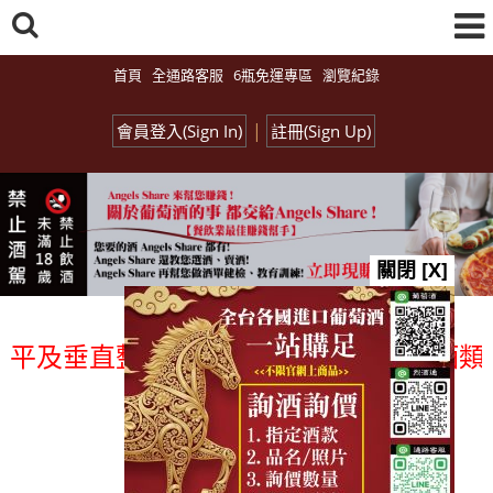
首頁
全通路客服
6瓶免運專區
瀏覽紀錄
|
會員登入(Sign In)
註冊(Sign Up)
關閉 [X]
平及垂直整合、一次購足」各國進口酒類商品
總覽-促銷&活動
all events