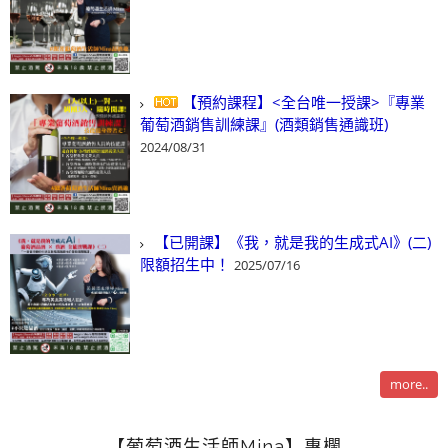
【預約課程】<全台唯一授課>『專業
葡萄酒銷售訓練課』(酒類銷售通識班)
2024/08/31
【已開課】《我，就是我的生成式AI》(二)
限額招生中！
2025/07/16
more..
【葡萄酒生活師Mina】專欄