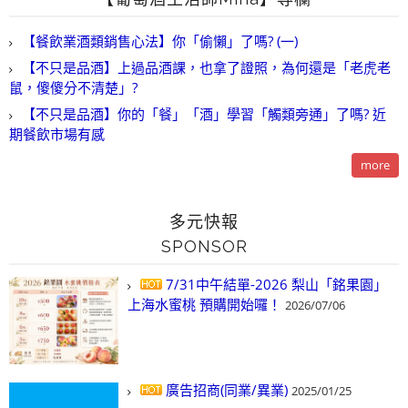
【餐飲業酒類銷售心法】你「偷懶」了嗎? (一)
【不只是品酒】上過品酒課，也拿了證照，為何還是「老虎老
鼠，傻傻分不清楚」?
【不只是品酒】你的「餐」「酒」學習「觸類旁通」了嗎? 近
期餐飲市場有感
more
多元快報
SPONSOR
7/31中午結單-2026 梨山「銘果園」
上海水蜜桃 預購開始囉！
2026/07/06
廣告招商(同業/異業)
2025/01/25