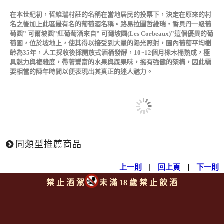
在本世紀初，哲維瑞村莊的名稱在當地居民的投票下，決定在原來的村
名之後加上此區最有名的葡萄酒名稱。路易拉圖哲維瑞‧香貝丹一級葡
萄園” 可爾坡園”紅葡萄酒來自” 可爾坡園(Les Corbeaux)”這個優異的葡
萄園，位於坡地上，使其得以接受到大量的陽光照射，園內葡萄平均樹
齡為35年，人工採收後採開放式酒桶發酵，10~12個月橡木桶熟成，極
具魅力與複雜度，帶著豐富的水果與漿果味，擁有強健的架構，因此需
要相當的陳年時間以便表現出其真正的迷人魅力。
同類型推薦商品
上一則
|
回上頁
|
下一則
禁 止 酒 駕
未 滿 18 歲 禁 止 飲 酒