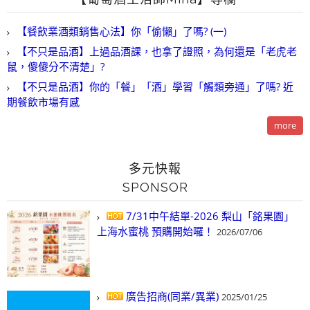
【餐飲業酒類銷售心法】你「偷懶」了嗎? (一)
【不只是品酒】上過品酒課，也拿了證照，為何還是「老虎老
鼠，傻傻分不清楚」?
【不只是品酒】你的「餐」「酒」學習「觸類旁通」了嗎? 近
期餐飲市場有感
more
多元快報
SPONSOR
7/31中午結單-2026 梨山「銘果園」
上海水蜜桃 預購開始囉！
2026/07/06
廣告招商(同業/異業)
2025/01/25