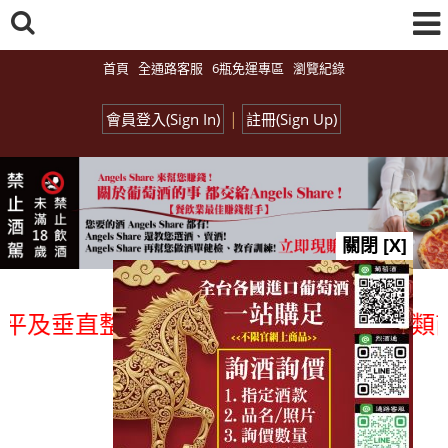
首頁
全通路客服
6瓶免運專區
瀏覽紀錄
|
會員登入(Sign In)
註冊(Sign Up)
關閉 [X]
及垂直整合、一次購足」各國進口酒類商品 
總覽-促銷&活動
all events