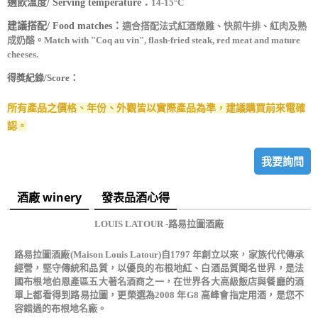
適飲溫度/ Serving temperature：
14-15°C
建議搭配/ Food matches：
適合搭配法式紅酒燉雞、快煎牛排、紅肉及熟
成奶酪。
Match with "Coq au vin", flash-fried steak, red meat and mature
cheeses.
得獎紀錄/Score：
所有產品之價格、年份、外觀皆以實際產品為準，建議購買前來電確
認。
我要詢問
酒廠 winery
發表品酒心得
LOUIS LATOUR
-路易拉圖酒廠
路易拉圖酒廠(Maison Louis Latour)自1797 年創立以來，家族代代傳承
經營，堅守傳統和品質，以優良的布根地紅、白酒品質聞名世界，是法
國布根地伯恩產區五大著名酒商之一，在世界各大高級飯店與餐廳的酒
單上都看得到路易拉圖，更榮選為2008 年G8 高峰會指定用酒，是您不
容錯過的布根地名廠。