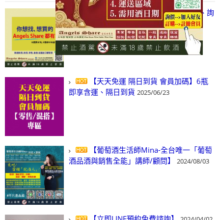
【凡酒問Angels Share】線上選酒、詢
(尋)酒、詢價、零售、批發，看這裡!
2024/03/01
【天天免運 隔日到貨 會員加碼】6瓶
即享含運、隔日到貨
2025/06/23
【葡萄酒生活師Mina-全台唯一「葡萄
酒品酒與銷售全能」講師/顧問】
2024/08/03
【立即LINE預約免費諮詢】
2024/04/02