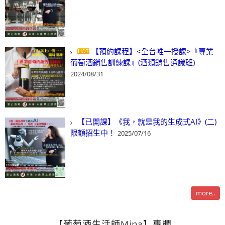
【預約課程】<全台唯一授課>『專業
葡萄酒銷售訓練課』(酒類銷售通識班)
2024/08/31
【已開課】《我，就是我的生成式AI》(二)
限額招生中！
2025/07/16
more..
【葡萄酒生活師Mina】專欄