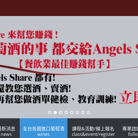
最新消息
全台各國進口葡萄酒
課程&活動/線上報名
專業諮
news
wines
class&event/register
foll