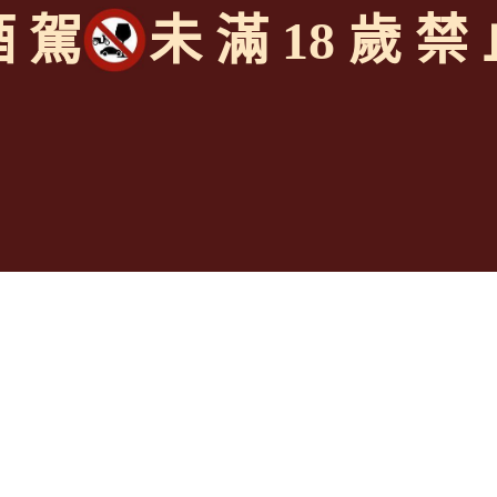
酒 駕
未 滿 18 歲 禁