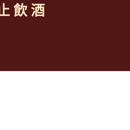
 止 飲 酒