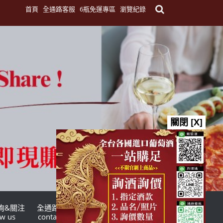
首頁
全通路客服
6瓶免運專區
瀏覽紀錄
關閉 [X]
詢&關注
全通路客服
台灣酒商聯盟
ow us
contact us
TWSMA