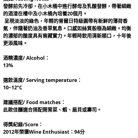
發酵前先冷卻，在小木桶中進行酵母及乳酸發酵，帶著細緻
的酒渣在槽中及小木桶內培養20個月。
呈現淡淡的綠色，年輕的普爾日特級園帶有新鮮的薄荷香
氣，伴隨著奶油及香草氣息。口感如絲質般極為細緻。均衡
的濃郁的酸度具有窖藏實力。年輕時飲用清新順口，十年後
更添風味。
酒精濃度/ Alcohol：
13%
適飲溫度/ Serving temperature：
10~12°C
建議搭配/ Food matches：
此款佳釀適合搭配開胃菜、蝦、扇貝或壽司。
得獎紀錄/Score：
2012年榮獲Wine Enthusiast：94分