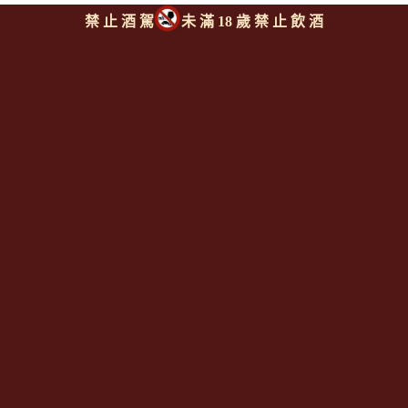
禁 止 酒 駕
未 滿 18 歲 禁 止 飲 酒
同類型推薦商品
上一則
|
回上頁
|
下一則
Since 2008
<全台唯一「水平及垂直整合、一次購足」各國進口酒類商品 專