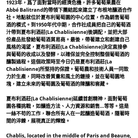
1923年，爲了面對當時的經濟危機，許多葡萄果農在
Abbé Balitrand的帶領下團結起來建立了布根地釀酒合作
社。地點就位於夏布利葡萄園的中心位置，作為銷售葡萄
酒的模式。到1950年代中期，合作社成員把自己的葡萄酒
汁帶到夏布利酒莊(La Chablisienne)後調配，並把大部
份產品批發給葡萄酒貿易商。最後，帶著建立和創建自己
風格的渴望，夏布利酒莊(La Chablisienne)決定直接參
與葡萄的收成以及發酵，以確保並完全控制整個葡萄酒的
釀製過程。這個政策時至今日仍是夏布利酒莊(La
Chablisienne)所堅持的保證。葡萄農和技術人員一同致
力於生產，同時改善質量和風土的鏈接，並在葡萄園地
塊，建立未來的葡萄園及葡萄酒的陳釀和窖藏。
夏布利酒莊(La Chablisienne)延續首創精神，面對葡萄
園各種挑戰，如釀造方法、人力資源和銷售…等等。這是
一絲不苟的工作，聯合所有人在一起釀造葡萄酒，隨著時
間的淬錬，展現真正的輝煌。
Chablis, located in the middle of Paris and Beaune,