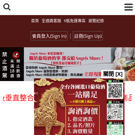
首頁
全通路客服
6瓶免運專區
瀏覽紀錄
|
會員登入(Sign In)
註冊(Sign Up)
關閉 [X]
直整合、一次購足」各國進口酒類商品 專業
總覽-促銷&活動
all events