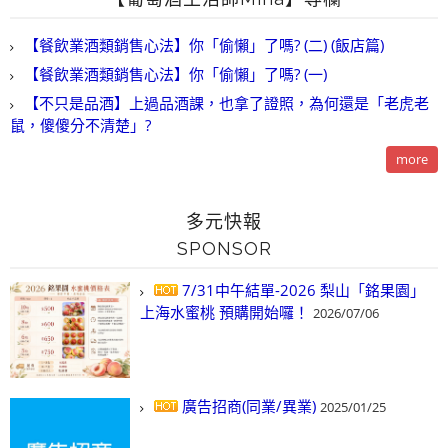
【餐飲業酒類銷售心法】你「偷懶」了嗎? (二) (飯店篇)
【餐飲業酒類銷售心法】你「偷懶」了嗎? (一)
【不只是品酒】上過品酒課，也拿了證照，為何還是「老虎老
鼠，傻傻分不清楚」?
more
多元快報
SPONSOR
7/31中午結單-2026 梨山「銘果園」
上海水蜜桃 預購開始囉！
2026/07/06
廣告招商(同業/異業)
2025/01/25