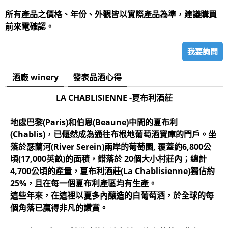
所有產品之價格、年份、外觀皆以實際產品為準，建議購買
前來電確認。
我要詢問
酒廠 winery
發表品酒心得
LA CHABLISIENNE -夏布利酒莊
地處巴黎(Paris)和伯恩(Beaune)中間的夏布利
(Chablis)，已偃然成為通往布根地葡萄酒寶庫的門戶。坐
落於瑟蘭河(River Serein)兩岸的葡萄園, 覆蓋約6,800公
頃(17,000英畝)的面積，錯落於 20個大小村莊內；總計
4,700公頃的產量，夏布利酒莊(La Chablisienne)獨佔約
25%，且在每一個夏布利產區均有生產。
這些年來，在這裡以夏多內釀造的白葡萄酒，於全球的每
個角落已贏得非凡的讚賞。