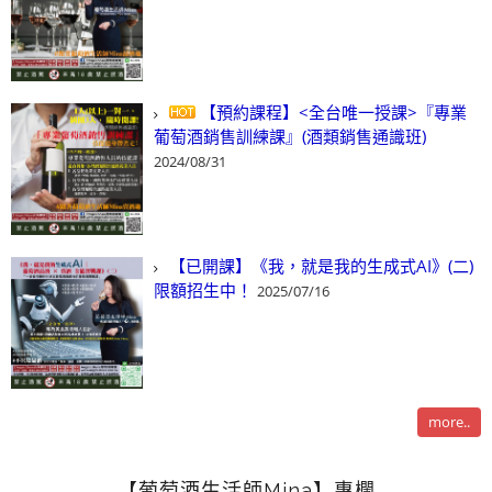
【預約課程】<全台唯一授課>『專業
葡萄酒銷售訓練課』(酒類銷售通識班)
2024/08/31
【已開課】《我，就是我的生成式AI》(二)
限額招生中！
2025/07/16
more..
【葡萄酒生活師Mina】專欄