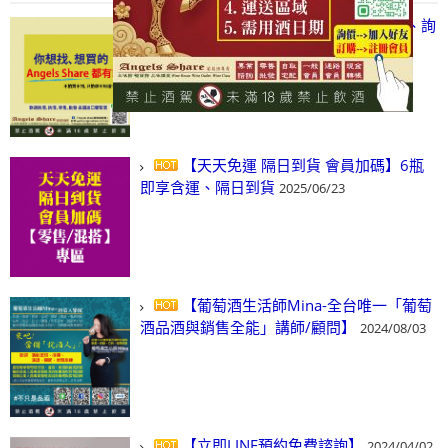
【凡酒問Angels Share】線上選酒、詢
(尋)酒、詢價、零售、批發，看這裡!
2024/03/01
【天天免運 隔日到貨 會員加碼】6瓶
即享含運、隔日到貨
2025/06/23
【葡萄酒生活師Mina-全台唯一「葡萄
酒品酒與銷售全能」講師/顧問】
2024/08/03
【立即LINE預約免費諮詢】
2024/04/02