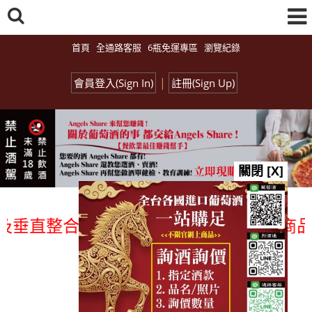
首頁
全通路客服
6瓶免運專區
瀏覽紀錄
|
會員登入(Sign In)
註冊(Sign Up)
關閉 [X]
垂直整合、一次購足」各國進口酒類商品 專
總覽-促銷&活動
all events