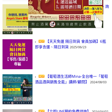
【凡酒問Angels Share】線上選酒、詢
(尋)酒、詢價、零售、批發，看這裡!
2024/03/01
【天天免運 隔日到貨 會員加碼】6瓶
即享含運、隔日到貨
2025/06/23
【葡萄酒生活師Mina-全台唯一「葡萄
酒品酒與銷售全能」講師/顧問】
2024/08/03
【立即LINE預約免費諮詢】
2024/04/02