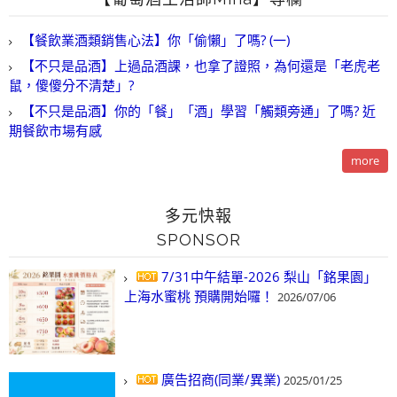
【餐飲業酒類銷售心法】你「偷懶」了嗎? (一)
【不只是品酒】上過品酒課，也拿了證照，為何還是「老虎老
鼠，傻傻分不清楚」?
【不只是品酒】你的「餐」「酒」學習「觸類旁通」了嗎? 近
期餐飲市場有感
more
多元快報
SPONSOR
7/31中午結單-2026 梨山「銘果園」
上海水蜜桃 預購開始囉！
2026/07/06
廣告招商(同業/異業)
2025/01/25