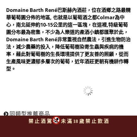
​Domaine Barth René巴斯赫內酒莊，位在酒鄉之路最精
華葡萄園分佈的地區, 也就是以葡萄酒之都Colmar為中
心，南北延伸約10-15公里的這一區塊，在這裡,特級葡萄
園分布最為密集，不少為人樂道的產酒小鎮都匯聚於此，
Domaine Barth René非常重視自然農法，引進生物防治
法，減少農藥的投入，降低葡萄樹染寄生蟲與疾病的機
率，藉此對葡萄樹的生長環境提供了更友善的照顧，從而
生產風味更濃郁多層次的葡萄，近年酒莊更朝有機耕作轉
型。
同類型推薦商品
禁 止 酒 駕
未 滿 18 歲 禁 止 飲 酒
回上頁
|
下一則