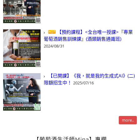
【預約課程】<全台唯一授課>『專業
葡萄酒銷售訓練課』(酒類銷售通識班)
2024/08/31
【已開課】《我，就是我的生成式AI》(二)
限額招生中！
2025/07/16
more..
【葡萄酒生活師Mina】專欄