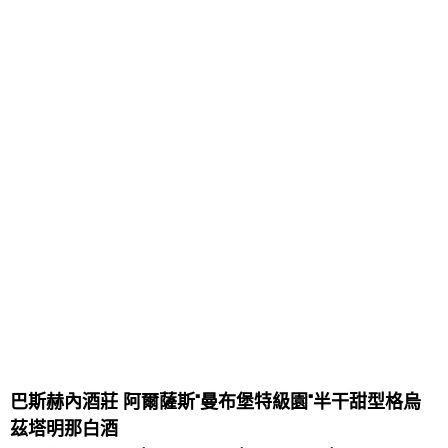
巴斯赫內酒莊 阿爾薩斯"曼布堡特級園"半干甜型格烏
茲塔明那白酒