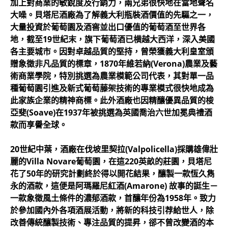
加上對商業的敏銳度及行銷力，兩兄弟很快地在當地聲名
大噪。貝塔尼酒廠為了解義大利瓶裝酒價值的先驅之一，
大量投資於葡萄園及酒窖並出口優值的葡萄酒至世界各
地，截至19世紀末，旗下葡萄酒已横越大西洋，深入美國
各主要城市。因對卓越品質的堅持，曾榮獲義大利皇室頒
贈象徵非凡品質的標章，1870年維若納(Verona)農業及藝
術商業學院，特別挑選為農業模範公司代表，其對單一品
種葡萄園引進及新式葡萄藤架技術的專業模式很快地成為
此家族企業的精神商標。此外酒廠也因精釀優異品質的梭
亞斐(Soave)在1937年被挑選為英國喬治六世加冕典禮酒
款而享譽全球。
20世紀中葉，酒廠在伐坡里契拉(Valpolicella)採購雄偉壯
麗的Villa Novare葡萄園，在這220英畝的莊園，貝塔尼
花了50年的研究計劃終於得以開花結果，釀製一款恆久雋
永的酒款，這便是阿瑪羅尼紅酒(Amarone) 故事的誔生－
一款象徵風土條件的濃郁酒款，首釀年份為1958年。致力
於參加國內外各項酒展活動，將新的科技引荐給世人，除
改善傳統釀製技術、專注品質的提昇，郤不曾改變酒的本