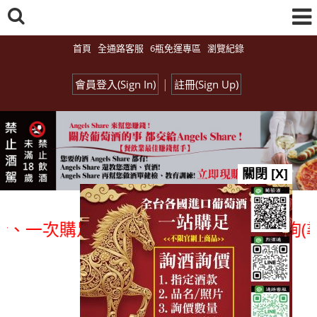
首頁
全通路客服
6瓶免運專區
瀏覽紀錄
|
會員登入(Sign In)
註冊(Sign Up)
關閉 [X]
次購足」各國進口酒類商品 專業詢(尋)
總覽-促銷&活動
all events