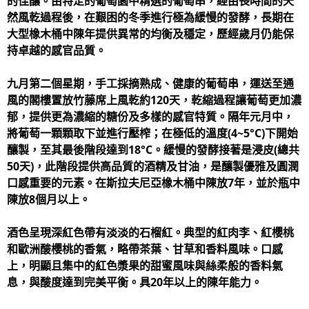
的佳釀。由特定的葡萄園中精選的葡萄串，經由長時間的天
然風乾過程後，在艱困的冬季進行極為緩慢的發酵，長期在
大型橡木桶中陳年提供異常的均衡及穩定，歷經歲月仍能保
持卓越的感官品質。
九月第二個星期，手工採摘熟成、健康的葡萄串，運送至通
風的閣樓置放竹藤席上風乾約120天，乾縮過程讓葡萄更加濃
郁，提供更為濃縮的糖份及多樣的感官特質。隔年元月中，
將葡萄一顆顆取下並進行壓榨；在極低的溫度(4~5°C)下開始
釀製，至其最後階段達到18°C。緩慢的發酵接著是浸皮(總共
50天)，此階段提供高品質的酒精及甘油，是釀製優雅及圓潤
口感重要的元素。在斯拉夫尼亞橡木桶中陳放7年，並於瓶中
陳放8個月以上。
酒色呈現深紅色帶有淡淡的石榴紅。典型的紅肉李、紅櫻桃
和歐洲酸櫻桃的香氣，略帶茶葉、甘草和香料風味。口感
上，明顯且集中的紅色漿果的甜蜜風味與絲柔般的香料氣
息，與酸度達到完美平衡。具20年以上的陳年能力。