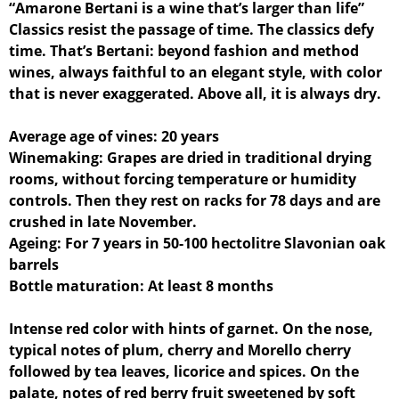
“Amarone Bertani is a wine that’s larger than life”
Classics resist the passage of time. The classics defy
time. That’s Bertani: beyond fashion and method
wines, always faithful to an elegant style, with color
that is never exaggerated. Above all, it is always dry.
Average age of vines: 20 years
Winemaking: Grapes are dried in traditional drying
rooms, without forcing temperature or humidity
controls. Then they rest on racks for 78 days and are
crushed in late November.
Ageing: For 7 years in 50-100 hectolitre Slavonian oak
barrels
Bottle maturation: At least 8 months
Intense red color with hints of garnet. On the nose,
typical notes of plum, cherry and Morello cherry
followed by tea leaves, licorice and spices. On the
palate, notes of red berry fruit sweetened by soft