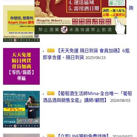
【凡酒問Angels Share】線上選酒、詢
(尋)酒、詢價、零售、批發，看這裡!
2024/03/01
【天天免運 隔日到貨 會員加碼】6瓶
即享含運、隔日到貨
2025/06/23
【葡萄酒生活師Mina-全台唯一「葡萄
酒品酒與銷售全能」講師/顧問】
2024/08/03
【立即LINE預約免費諮詢】
2024/04/02