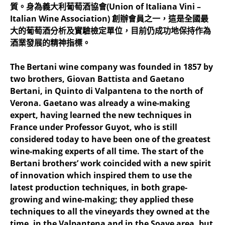
質。身為義大利葡萄酒協會(Union of Italiana Vini –
Italian Wine Association) 創辦會員之一，這是全國最
大的葡萄酒分析及實驗檢定單位，目前仍成功地保持作為
酒業發展的精神指標。
The Bertani wine company was founded in 1857 by
two brothers, Giovan Battista and Gaetano
Bertani, in Quinto di Valpantena to the north of
Verona. Gaetano was already a wine-making
expert, having learned the new techniques in
France under Professor Guyot, who is still
considered today to have been one of the greatest
wine-making experts of all time. The start of the
Bertani brothers’ work coincided with a new spirit
of innovation which inspired them to use the
latest production techniques, in both grape-
growing and wine-making; they applied these
techniques to all the vineyards they owned at the
time, in the Valpantena and in the Soave area, but