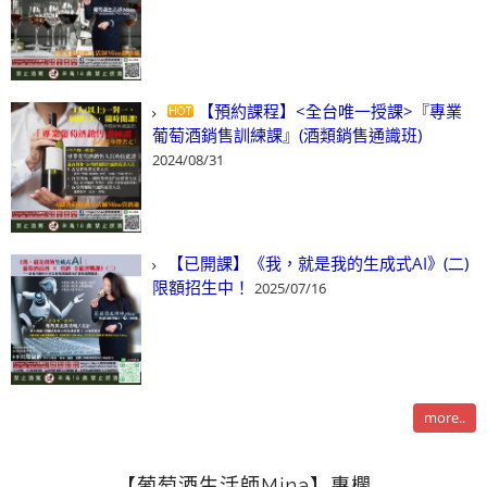
【預約課程】<全台唯一授課>『專業
葡萄酒銷售訓練課』(酒類銷售通識班)
2024/08/31
【已開課】《我，就是我的生成式AI》(二)
限額招生中！
2025/07/16
more..
【葡萄酒生活師Mina】專欄