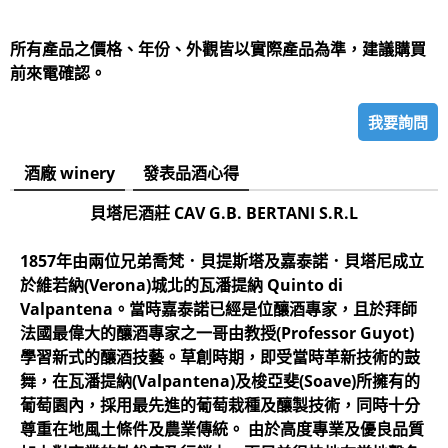
所有產品之價格、年份、外觀皆以實際產品為準，建議購買
前來電確認。
我要詢問
酒廠 winery
發表品酒心得
貝塔尼酒莊 CAV G.B. BERTANI S.R.L
1857年由兩位兄弟喬梵．貝提斯塔及嘉泰諾．貝塔尼成立
於維若納(Verona)城北的瓦潘提納 Quinto di
Valpantena。當時嘉泰諾已經是位釀酒專家，且於拜師
法國最偉大的釀酒專家之一哥由教授(Professor Guyot)
學習新式的釀酒技藝。草創時期，即受當時革新技術的鼓
舞，在瓦潘提納(Valpantena)及梭亞斐(Soave)所擁有的
葡萄園內，採用最先進的葡萄栽種及釀製技術，同時十分
尊重在地風土條件及農業傳統。 由於高度專業及優良品質