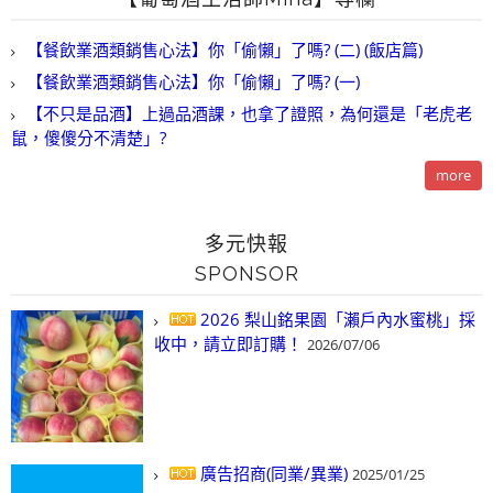
【餐飲業酒類銷售心法】你「偷懶」了嗎? (二) (飯店篇)
【餐飲業酒類銷售心法】你「偷懶」了嗎? (一)
【不只是品酒】上過品酒課，也拿了證照，為何還是「老虎老
鼠，傻傻分不清楚」?
more
多元快報
SPONSOR
2026 梨山銘果園「瀨戶內水蜜桃」採
收中，請立即訂購！
2026/07/06
廣告招商(同業/異業)
2025/01/25