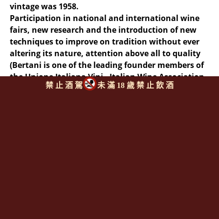
vintage was 1958.
Participation in national and international wine
fairs, new research and the introduction of new
techniques to improve on tradition without ever
altering its nature, attention above all to quality
(Bertani is one of the leading founder members of
the Unione Italiana Vini - Italian Wine Association -
禁 止 酒 駕
未 滿 18 歲 禁 止 飲 酒
, which boasts the largest wine analysis and
certification laboratories in the country), these are
still today the guidelines driving the development
of a company that has successfully kept its spirit
of initiative alive over the years.
同類型推薦商品