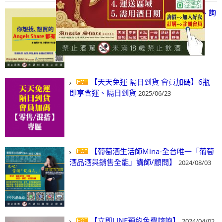
【凡酒問Angels Share】線上選酒、詢
(尋)酒、詢價、零售、批發，看這裡!
2024/03/01
【天天免運 隔日到貨 會員加碼】6瓶
即享含運、隔日到貨
2025/06/23
【葡萄酒生活師Mina-全台唯一「葡萄
酒品酒與銷售全能」講師/顧問】
2024/08/03
【立即LINE預約免費諮詢】
2024/04/02