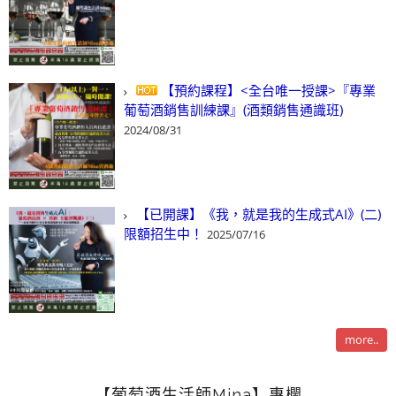
【預約課程】<全台唯一授課>『專業
葡萄酒銷售訓練課』(酒類銷售通識班)
2024/08/31
【已開課】《我，就是我的生成式AI》(二)
限額招生中！
2025/07/16
more..
【葡萄酒生活師Mina】專欄