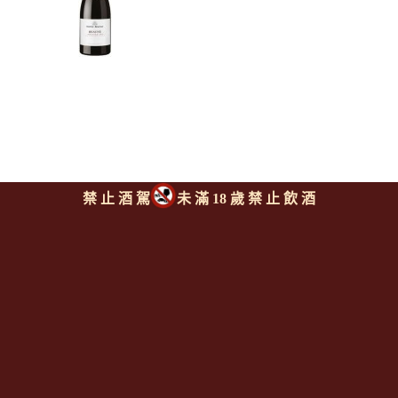
禁 止 酒 駕
未 滿 18 歲 禁 止 飲 酒
日月酒廠 伯恩一級園紅酒
NUITON BEAUNOY
Beaune 1er Cru
上一則
|
回上頁
|
下一則