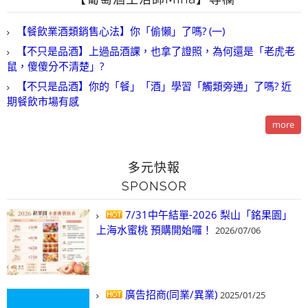
【餐飲業酒類銷售心法】你「偷懶」了嗎? (一)
【不只是品酒】上過品酒課，也拿了證照，為何還是「老虎老
鼠，傻傻分不清楚」?
【不只是品酒】你的「餐」「酒」學習「觸類旁通」了嗎? 近
期餐飲市場有感
more
多元快報
SPONSOR
7/31中午結單-2026 梨山「銘果園」
上海水蜜桃 預購開始囉！
2026/07/06
廣告招商(同業/異業)
2025/01/25