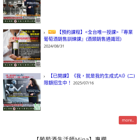
【預約課程】<全台唯一授課>『專業
葡萄酒銷售訓練課』(酒類銷售通識班)
2024/08/31
【已開課】《我，就是我的生成式AI》(二)
限額招生中！
2025/07/16
more..
【葡萄酒生活師Mina】專欄