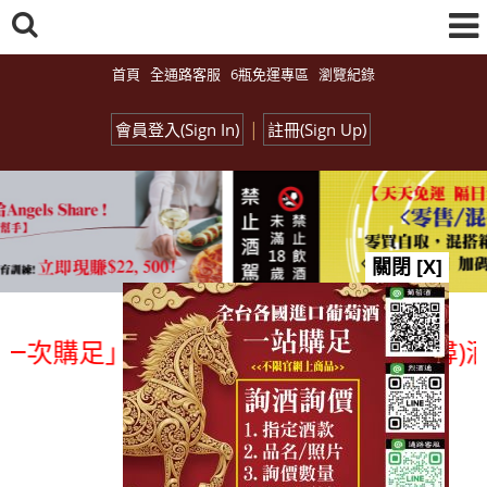
首頁
全通路客服
6瓶免運專區
瀏覽紀錄
|
會員登入(Sign In)
註冊(Sign Up)
關閉 [X]
購足」各國進口酒類商品 專業詢(尋)酒詢
總覽-促銷&活動
all events