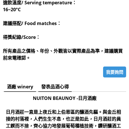
適飲溫度/ Serving temperature：
16~20°C
建議搭配/ Food matches：
得獎紀錄/Score：
所有產品之價格、年份、外觀皆以實際產品為準，建議購買
前來電確認。
我要詢問
酒廠 winery
發表品酒心得
NUITON BEAUNOY -日月酒
廠
日月酒莊一直是上夜丘和上伯恩區的釀酒先驅。與金丘相
接的村落裡，人們生生不息，也正是如此，日月酒莊的員
工鍥而不捨，齊心協力地發展葡萄種植技術，鑽研釀酒工