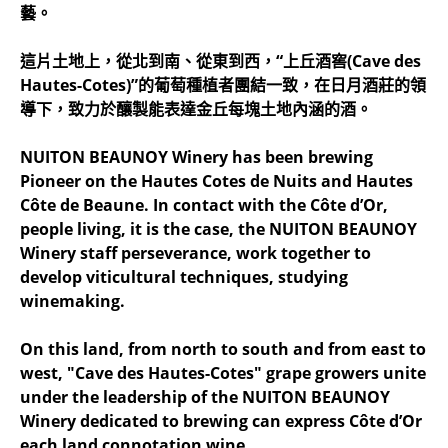
藝。
這片土地上，從北到南、從東到西，“上丘酒窖(Cave des
Hautes-Cotes)”的葡萄種植者團結一致，在日月酒莊的領
導下，致力於釀製能表達金丘每塊土地內涵的酒。
NUITON BEAUNOY Winery has been brewing
Pioneer on the Hautes Cotes de Nuits and Hautes
Côte de Beaune. In contact with the Côte d’Or,
people living, it is the case, the NUITON BEAUNOY
Winery staff perseverance, work together to
develop viticultural techniques, studying
winemaking.
On this land, from north to south and from east to
west, "Cave des Hautes-Cotes" grape growers unite
under the leadership of the NUITON BEAUNOY
Winery dedicated to brewing can express Côte d’Or
each land connotation wine.