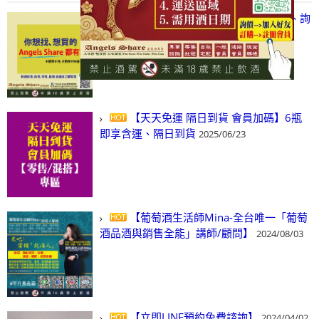
【凡酒問Angels Share】線上選酒、詢
(尋)酒、詢價、零售、批發，看這裡!
2024/03/01
【天天免運 隔日到貨 會員加碼】6瓶
即享含運、隔日到貨
2025/06/23
【葡萄酒生活師Mina-全台唯一「葡萄
酒品酒與銷售全能」講師/顧問】
2024/08/03
【立即LINE預約免費諮詢】
2024/04/02