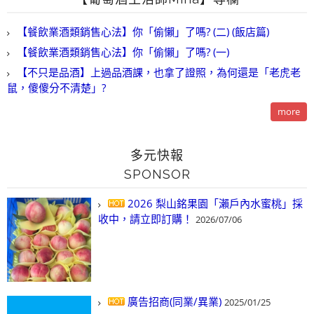
【餐飲業酒類銷售心法】你「偷懶」了嗎? (二) (飯店篇)
【餐飲業酒類銷售心法】你「偷懶」了嗎? (一)
【不只是品酒】上過品酒課，也拿了證照，為何還是「老虎老
鼠，傻傻分不清楚」?
more
多元快報
SPONSOR
2026 梨山銘果園「瀨戶內水蜜桃」採
收中，請立即訂購！
2026/07/06
廣告招商(同業/異業)
2025/01/25