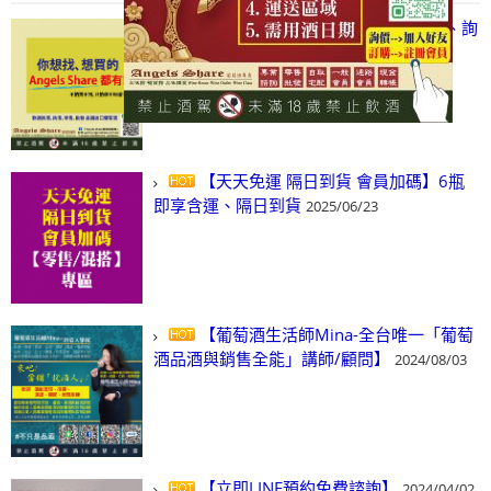
【凡酒問Angels Share】線上選酒、詢
(尋)酒、詢價、零售、批發，看這裡!
2024/03/01
【天天免運 隔日到貨 會員加碼】6瓶
即享含運、隔日到貨
2025/06/23
【葡萄酒生活師Mina-全台唯一「葡萄
酒品酒與銷售全能」講師/顧問】
2024/08/03
【立即LINE預約免費諮詢】
2024/04/02