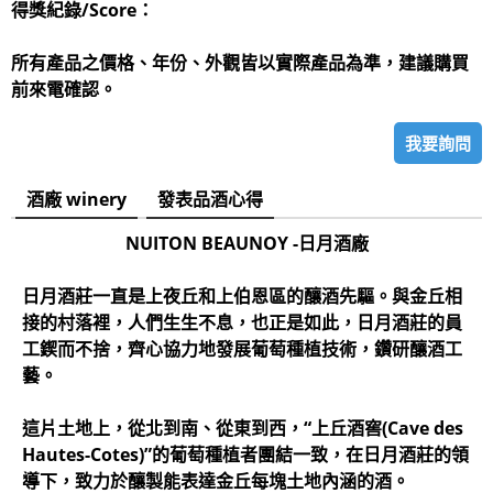
得獎紀錄/Score：
所有產品之價格、年份、外觀皆以實際產品為準，建議購買
前來電確認。
我要詢問
酒廠 winery
發表品酒心得
NUITON BEAUNOY -日月酒
廠
日月酒莊一直是上夜丘和上伯恩區的釀酒先驅。與金丘相
接的村落裡，人們生生不息，也正是如此，日月酒莊的員
工鍥而不捨，齊心協力地發展葡萄種植技術，鑽研釀酒工
藝。
這片土地上，從北到南、從東到西，“上丘酒窖(Cave des
Hautes-Cotes)”的葡萄種植者團結一致，在日月酒莊的領
導下，致力於釀製能表達金丘每塊土地內涵的酒。