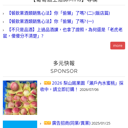
【餐飲業酒類銷售心法】你「偷懶」了嗎? (二) (飯店篇)
【餐飲業酒類銷售心法】你「偷懶」了嗎? (一)
【不只是品酒】上過品酒課，也拿了證照，為何還是「老虎老
鼠，傻傻分不清楚」?
more
多元快報
SPONSOR
2026 梨山銘果園「瀨戶內水蜜桃」採
收中，請立即訂購！
2026/07/06
廣告招商(同業/異業)
2025/01/25