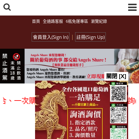
首頁
全通路客服
6瓶免運專區
瀏覽紀錄
|
會員登入(Sign In)
註冊(Sign Up)
關閉 [X]
一次購足」各國進口酒類商品 專業詢(尋)
總覽-促銷&活動
all events