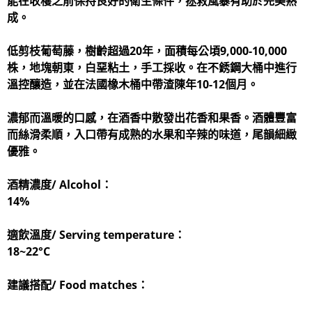
能在收穫之前保持良好的衛生條件，拯救風暴有助於完美熟
成。
低剪枝葡萄藤，樹齡超過20年，面積每公頃9,000-10,000
株，地塊朝東，白堊粘土，手工採收。在不銹鋼大桶中進行
溫控釀造，並在法國橡木桶中帶渣陳年10-12個月。
濃郁而溫暖的口感，在酒香中散發出花香和果香。酒體豐富
而絲滑柔順，入口帶有成熟的水果和辛辣的味道，尾韻細緻
優雅。
酒精濃度/ Alcohol：
14%
適飲溫度/ Serving temperature：
18~22°C
建議搭配/ Food matches：