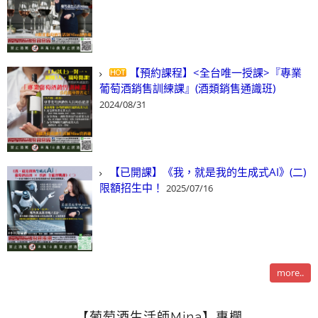
【預約課程】<全台唯一授課>『專業
葡萄酒銷售訓練課』(酒類銷售通識班)
2024/08/31
【已開課】《我，就是我的生成式AI》(二)
限額招生中！
2025/07/16
more..
【葡萄酒生活師Mina】專欄