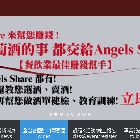
最新消息
全台各國進口葡萄酒
課程&活動/線上報名
專業諮
news
wines
class&event/register
foll