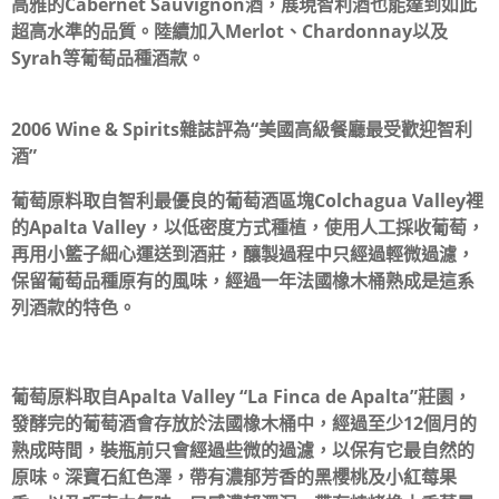
高雅的Cabernet Sauvignon酒，展現智利酒也能達到如此
超高水準的品質。陸續加入Merlot、Chardonnay以及
Syrah等葡萄品種酒款。
2006 Wine & Spirits雜誌評為“美國高級餐廳最受歡迎智利
酒”
葡萄原料取自智利最優良的葡萄酒區塊Colchagua Valley裡
的Apalta Valley，以低密度方式種植，使用人工採收葡萄，
再用小籃子細心運送到酒莊，釀製過程中只經過輕微過濾，
保留葡萄品種原有的風味，經過一年法國橡木桶熟成是這系
列酒款的特色。
葡萄原料取自Apalta Valley “La Finca de Apalta”莊園，
發酵完的葡萄酒會存放於法國橡木桶中，經過至少12個月的
熟成時間，裝瓶前只會經過些微的過濾，以保有它最自然的
原味。深寶石紅色澤，帶有濃郁芳香的黑櫻桃及小紅莓果