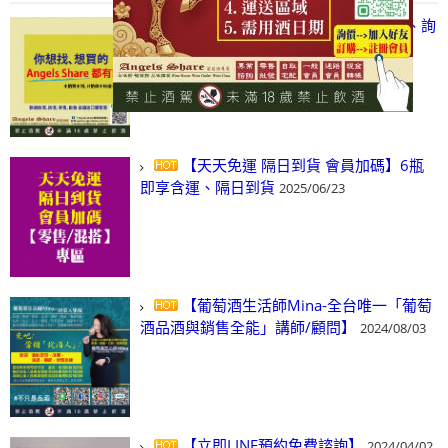
【凡酒問Angels Share】線上選酒、詢
(尋)酒、詢價、零售、批發，看這裡!
2024/03/01
【天天免運 隔日到貨 會員加碼】6瓶
即享含運、隔日到貨
2025/06/23
【葡萄酒生活師Mina-全台唯一「葡萄
酒品酒與銷售全能」講師/顧問】
2024/08/03
【立即LINE預約免費諮詢】
2024/04/02