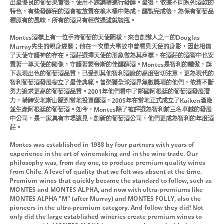
出最優良的葡萄果實後，使用不銹鋼槽進行發酵。最後，依據不同系列酒款的
特色，有些發酵完的酒會被放置在橡木桶中熟成，釀製完成後，為保有葡萄品
種原有的風味，所有的酒只有輕微過濾就裝瓶。
Montes酒標上有一位手持葡萄的天使圖樣，來自創辦人之ㄧ的Douglas
Murray先生的親身經歷；他在一次重大事故中曾看見天使的身影，因此相信
了天使守護神的存在。酒莊選擇天使的形象做為其商標，在酒莊的酒窖中也安
置著一尊天使的彫像，守護著蒙帝斯的佳釀醇酒。Montes是智利的驕傲，旗
下表現出色的葡萄酒品質，已受到其他智利酒廠的高度密切注意，更為現代的
智利葡萄酒發展樹立了最佳典範。曾榮獲全球酒界無數獎項的他們，依舊不斷
努力追求更高的葡萄酒品質。2001年他們看中了鄰國阿根廷的葡萄酒發展潛
力，橫跨安地斯山脈到當地投資釀酒，2005年在當地正式成立了Kaiken酒廠
並生產阿根廷的葡萄酒。如今，Montes除了被評選為智利前三名卓越的發展
中公司，是一家具有市場遠見、創新的葡萄酒公司，他們更成為智利的年度酒
莊。
Montes was established in 1988 by four partners with years of
experience in the art of winemaking and in the wine trade. Our
philosophy was, from day one, to produce premium quality wines
from Chile. A level of quality that we felt was absent at the time.
Premium wines that quickly became the standard to follow, such as
MONTES and MONTES ALPHA, and now with ultra-premiums like
MONTES ALPHA "M" (after Murray) and MONTES FOLLY, also the
pioneers in the ultra-premium category. And follow they did! Not
only did the large established wineries create premium wines to