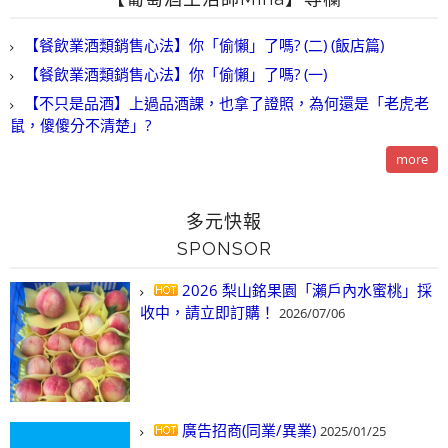
【餐飲業酒類銷售心法】你「偷懶」了嗎? (二) (飯店篇)
【餐飲業酒類銷售心法】你「偷懶」了嗎? (一)
【不只是品酒】上過品酒課，也拿了證照，為何還是「老虎老
鼠，傻傻分不清楚」?
more
多元快報
SPONSOR
2026 梨山銘果園「瀨戶內水蜜桃」採
收中，請立即訂購！
2026/07/06
廣告招商(同業/異業)
2025/01/25