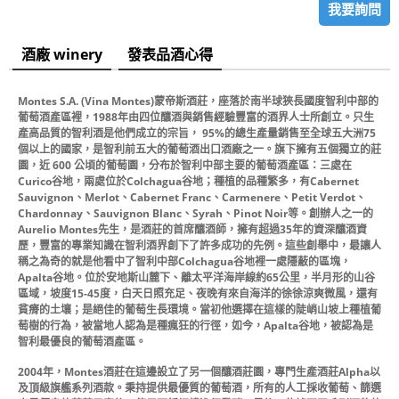
我要詢問
酒廠 winery
發表品酒心得
Montes S.A. (Vina Montes)蒙帝斯酒莊，座落於南半球狹長國度智利中部的
葡萄酒產區裡，1988年由四位釀酒與銷售經驗豐富的酒界人士所創立。只生
產高品質的智利酒是他們成立的宗旨， 95%的總生產量銷售至全球五大洲75
個以上的國家，是智利前五大的葡萄酒出口酒廠之一。旗下擁有五個獨立的莊
園，近 600 公頃的葡萄園，分布於智利中部主要的葡萄酒產區：三處在
Curico谷地，兩處位於Colchagua谷地；種植的品種繁多，有Cabernet
Sauvignon、Merlot、Cabernet Franc、Carmenere、Petit Verdot、
Chardonnay、Sauvignon Blanc、Syrah、Pinot Noir等。創辦人之一的
Aurelio Montes先生，是酒莊的首席釀酒師，擁有超過35年的資深釀酒資
歷，豐富的專業知識在智利酒界創下了許多成功的先例。這些創舉中，最讓人
稱之為奇的就是他看中了智利中部Colchagua谷地裡一處隱蔽的區塊，
Apalta谷地。位於安地斯山麓下、離太平洋海岸線約65公里，半月形的山谷
區域，坡度15-45度，白天日照充足、夜晚有來自海洋的徐徐涼爽微風，還有
貧瘠的土壤；是絕佳的葡萄生長環境。當初他選擇在這樣的陡峭山坡上種植葡
萄樹的行為，被當地人認為是種瘋狂的行徑，如今，Apalta谷地，被認為是
智利最優良的葡萄酒產區。
2004年，Montes酒莊在這邊設立了另一個釀酒莊園，專門生產酒莊Alpha以
及頂級旗艦系列酒款。秉持提供最優質的葡萄酒，所有的人工採收葡萄、篩選