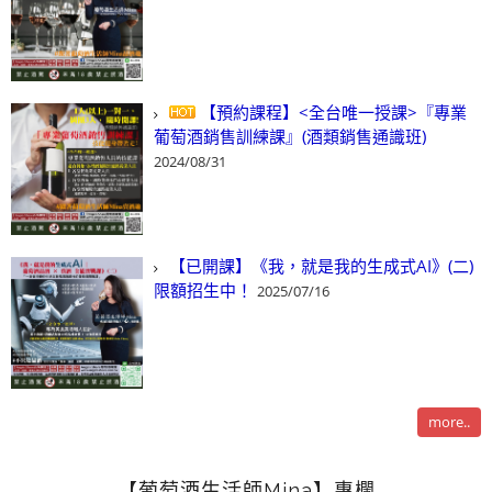
【預約課程】<全台唯一授課>『專業
葡萄酒銷售訓練課』(酒類銷售通識班)
2024/08/31
【已開課】《我，就是我的生成式AI》(二)
限額招生中！
2025/07/16
more..
【葡萄酒生活師Mina】專欄