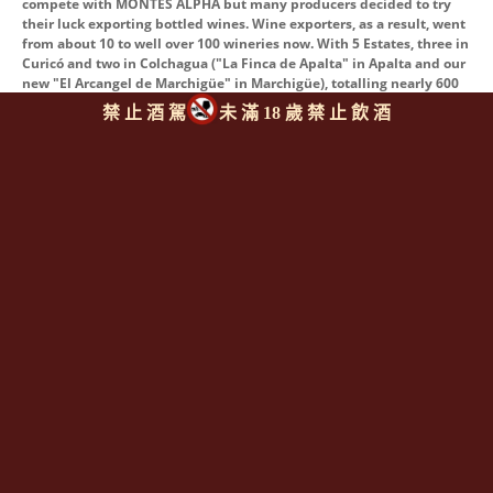
compete with MONTES ALPHA but many producers decided to try
their luck exporting bottled wines. Wine exporters, as a result, went
from about 10 to well over 100 wineries now. With 5 Estates, three in
Curicó and two in Colchagua ("La Finca de Apalta" in Apalta and our
new "El Arcangel de Marchigüe" in Marchigüe), totalling nearly 600
Hectares of vineyards with varietals such as Cabernet Sauvignon,
禁 止 酒 駕
未 滿 18 歲 禁 止 飲 酒
Merlot, Cabernet Franc, Carmenère, Petit Verdot, Chardonnay and
Sauvignon Blanc -with Syrah and Pinot Noir producing for the first
time, experimentally, in 1999 and in fuller scale in 2000- Montes
wines are mainly exported (95% of total production) to over 60
countries in the five continents.
同類型推薦商品
回上頁
|
下一則