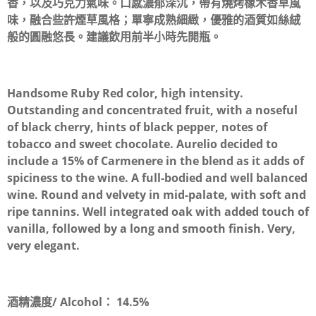
香，以及巧克力氣味。口感濃郁深沉，帶有燒烤橡木香草風
味，融合些許煙草風格；單寧成熟細緻，優雅的酒質如絲絨
般的圓融悠長。建議飲用前半小時先開瓶。
Handsome Ruby Red color, high intensity.
Outstanding and concentrated fruit, with a noseful
of black cherry, hints of black pepper, notes of
tobacco and sweet chocolate. Aurelio decided to
include a 15% of Carmenere in the blend as it adds of
spiciness to the wine. A full-bodied and well balanced
wine. Round and velvety in mid-palate, with soft and
ripe tannins. Well integrated oak with added touch of
vanilla, followed by a long and smooth finish. Very,
very elegant.
酒精濃度/ Alcohol：
14.5%