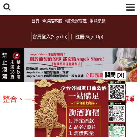
首頁
全通路客服
6瓶免運專區
瀏覽紀錄
|
會員登入(Sign In)
註冊(Sign Up)
關閉 [X]
、一次購足」各國進口酒類商品 專業詢(尋
總覽-促銷&活動
all events