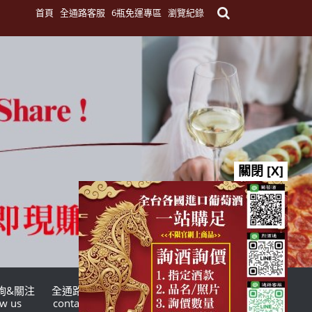
首頁
全通路客服
6瓶免運專區
瀏覽紀錄
關閉 [X]
詢&關注
全通路客服
台灣酒商聯盟
ow us
contact us
TWSMA