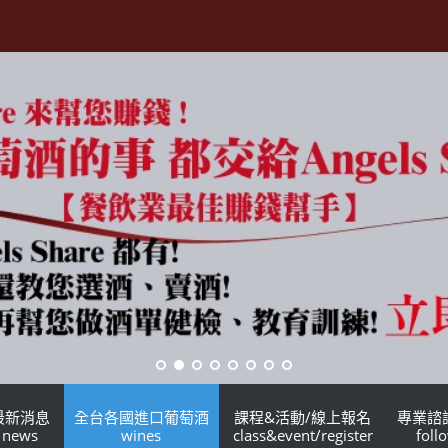
最新消息
全台各國進口葡萄酒
課程&活動/線上報名
專業諮
news
wines
class&event/register
foll