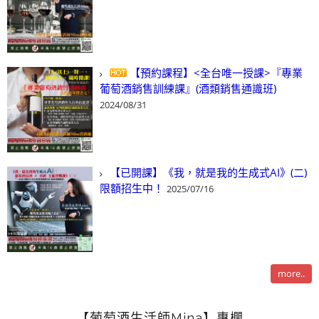
【預約課程】<全台唯一授課>『專業
葡萄酒銷售訓練課』(酒類銷售通識班)
2024/08/31
【已開課】《我，就是我的生成式AI》(二)
限額招生中！
2025/07/16
more..
【葡萄酒生活師Mina】專欄