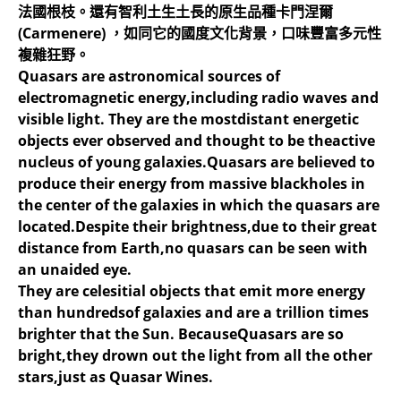
法國根枝。還有智利土生土長的原生品種卡門涅爾
(Carmenere) ，如同它的國度文化背景，口味豐富多元性
複雜狂野。
Quasars are astronomical sources of
electromagnetic energy,including radio waves and
visible light. They are the mostdistant energetic
objects ever observed and thought to be theactive
nucleus of young galaxies.Quasars are believed to
produce their energy from massive blackholes in
the center of the galaxies in which the quasars are
located.Despite their brightness,due to their great
distance from Earth,no quasars can be seen with
an unaided eye.
They are celesitial objects that emit more energy
than hundredsof galaxies and are a trillion times
brighter that the Sun. BecauseQuasars are so
bright,they drown out the light from all the other
stars,just as Quasar Wines.