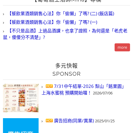
【餐飲業酒類銷售心法】你「偷懶」了嗎? (二) (飯店篇)
【餐飲業酒類銷售心法】你「偷懶」了嗎? (一)
【不只是品酒】上過品酒課，也拿了證照，為何還是「老虎老
鼠，傻傻分不清楚」?
more
多元快報
SPONSOR
7/31中午結單-2026 梨山「銘果園」
上海水蜜桃 預購開始囉！
2026/07/06
廣告招商(同業/異業)
2025/01/25