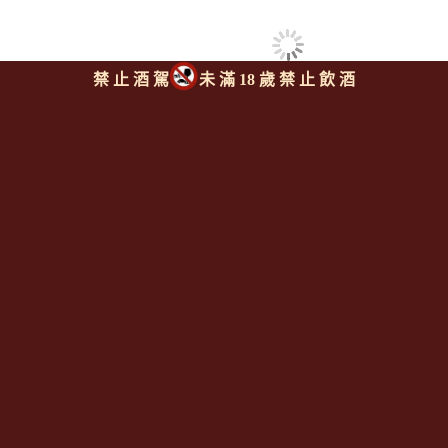
禁 止 酒 駕
未 滿 18 歲 禁 止 飲 酒
同類型推薦商品
上一則
|
回上頁
|
下一則
Since 2008