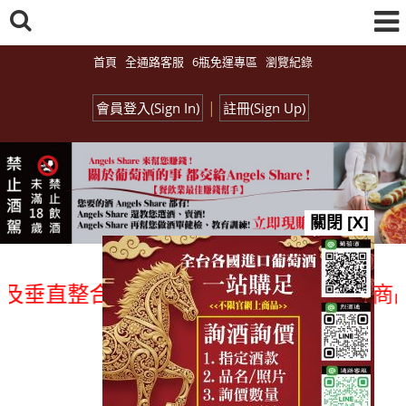
首頁
全通路客服
6瓶免運專區
瀏覽紀錄
|
會員登入(Sign In)
註冊(Sign Up)
關閉 [X]
垂直整合、一次購足」各國進口酒類商品 專
總覽-促銷&活動
all events