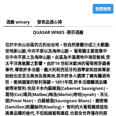
我要詢問
酒廠 winery
發表品酒心得
QUASAR WINES -葵莎酒廠
位於中央山谷區的古利谷谷地，依自然景觀分成三大範圍:
安地斯山脈,中央平原以及海岸山脈。 葡萄園主要是集中
在中央平原上及海岸山脈。此區為半濕潤地中海型氣候,受
太平洋高氣壓之影響。由於19 世紀末歐洲的葡萄根芽蟲害
事件,導致許多法國、義大利和西班牙的酒學家和技術專家
紛紛出走至北美洲及南美洲,其中許多人選擇了擁有釀酒地
形、氣候適當的智利落腳。1851年間,許多法國釀酒品種
被帶來智利,包括卡本內蘇維翁(Cabernet Sauvignon)、
葛特(Cot)瑪貝(Malbec)梅洛(Merlot)希哈(syrah)、灰比
諾(Pinot Noir)、白蘇維翁(Sauvignon Blanc)、謝密雍
(Semillon)和麗絲玲(Riesling)。 智利的大葡萄園是這些
高貴品種的後代,不但逃過葡萄瘟疫,也是全世界僅存的原