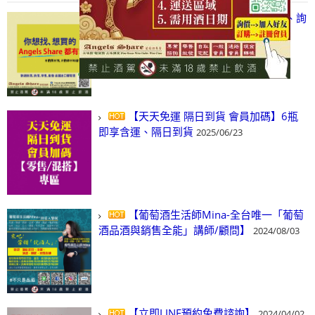
【凡酒問Angels Share】線上選酒、詢
(尋)酒、詢價、零售、批發，看這裡!
2024/03/01
【天天免運 隔日到貨 會員加碼】6瓶
即享含運、隔日到貨
2025/06/23
【葡萄酒生活師Mina-全台唯一「葡萄
酒品酒與銷售全能」講師/顧問】
2024/08/03
【立即LINE預約免費諮詢】
2024/04/02