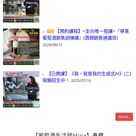
【預約課程】<全台唯一授課>『專業
葡萄酒銷售訓練課』(酒類銷售通識班)
2024/08/31
【已開課】《我，就是我的生成式AI》(二)
限額招生中！
2025/07/16
more..
【葡萄酒生活師Mina】專欄