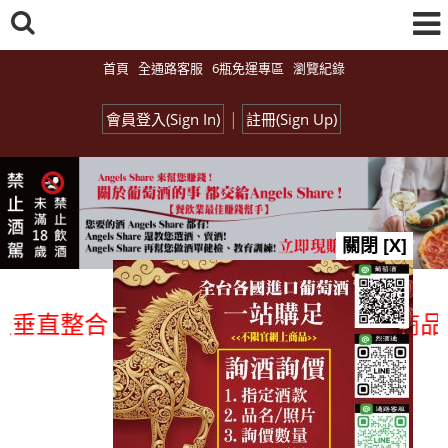
首頁
全通路客服
6瓶免運專區
瀏覽紀錄
|
會員登入(Sign In)
註冊(Sign Up)
關閉 [X]
直整合、一次購足」各國進口酒類商品 專業
總覽-促銷&活動
all events