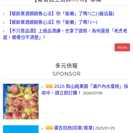
【餐飲業酒類銷售心法】你「偷懶」了嗎? (二) (飯店篇)
【餐飲業酒類銷售心法】你「偷懶」了嗎? (一)
【不只是品酒】上過品酒課，也拿了證照，為何還是「老虎老
鼠，傻傻分不清楚」?
more
多元快報
SPONSOR
2026 梨山銘果園「瀨戶內水蜜桃」採
收中，請立即訂購！
2026/07/06
廣告招商(同業/異業)
2025/01/25