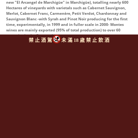
new "El Arcangel de Marchigüe" in Marchigüe), totalling nearly 600
Hectares of vineyards with varietals such as Cabernet Sauvignon,
Merlot, Cabernet Franc, Carmenère, Petit Verdot, Chardonnay and
Sauvignon Blanc -with Syrah and Pinot Noir producing for the first
time, experimentally, in 1999 and in fuller scale in 2000- Montes
wines are mainly exported (95% of total production) to over 60
countries in the five continents.
禁 止 酒 駕
未 滿 18 歲 禁 止 飲 酒
同類型推薦商品
上一則
|
回上頁
|
下一則