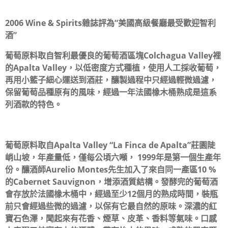
2006 Wine & Spirits雜誌評為“美國高級餐廳最受歡迎智利
酒”
葡萄原料取自智利最優良的葡萄酒區塊Colchagua Valley裡
的Apalta Valley，以低密度方式種植，使用人工採收葡萄，
再用小籃子細心運送到酒莊，釀製過程中只經過輕微過濾，
保留葡萄品種原有的風味，經過一年法國橡木桶熟成是這系
列酒款的特色。
葡萄原料取自Apalta Valley “La Finca de Apalta”莊園陡
峭山坡，年產量低，僅每公頃六噸， 1999年是第一個生產年
份。釀酒師Aurelio Montes先生加入了來自同一產區10 %
的Cabernet Sauvignon，增添酒質結構。發酵完的葡萄酒
會存放於法國橡木桶中，經過至少12個月的熟成時間，裝瓶
前只會經過些微的過濾，以保有它最自然的原味。深濃的紅
寶石色澤，聞起來有花香、煙草、皮革、香料等氣味。口感