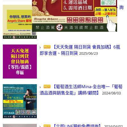
【凡酒問Angels Share】線上選酒、詢
(尋)酒、詢價、零售、批發，看這裡!
2024/03/01
【天天免運 隔日到貨 會員加碼】6瓶
即享含運、隔日到貨
2025/06/23
【葡萄酒生活師Mina-全台唯一「葡萄
酒品酒與銷售全能」講師/顧問】
2024/08/03
【立即LINE預約免費諮詢】
2024/04/02