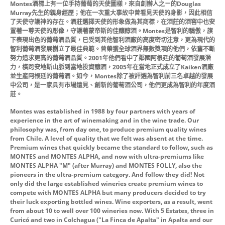
Montes酒標上有一位手持葡萄的天使圖樣，來自創辦人之ㄧ的Douglas
Murray先生的親身經歷；他在一次重大事故中曾看見天使的身影，因此相信
了天使守護神的存在。酒莊選擇天使的形象做為其商標，在酒莊的酒窖中也安
置著一尊天使的彫像，守護著蒙帝斯的佳釀醇酒。Montes是智利的驕傲，旗
下表現出色的葡萄酒品質，已受到其他智利酒廠的高度密切注意，更為現代的
智利葡萄酒發展樹立了最佳典範。曾榮獲全球酒界無數獎項的他們，依舊不斷
努力追求更高的葡萄酒品質。2001年他們看中了鄰國阿根廷的葡萄酒發展潛
力，橫跨安地斯山脈到當地投資釀酒，2005年在當地正式成立了Kaiken酒廠
並生產阿根廷的葡萄酒。如今，Montes除了被評選為智利前三名卓越的發展
中公司，是一家具有市場遠見、創新的葡萄酒公司，他們更成為智利的年度酒
莊。
Montes was established in 1988 by four partners with years of
experience in the art of winemaking and in the wine trade. Our
philosophy was, from day one, to produce premium quality wines
from Chile. A level of quality that we felt was absent at the time.
Premium wines that quickly became the standard to follow, such as
MONTES and MONTES ALPHA, and now with ultra-premiums like
MONTES ALPHA "M" (after Murray) and MONTES FOLLY, also the
pioneers in the ultra-premium category. And follow they did! Not
only did the large established wineries create premium wines to
compete with MONTES ALPHA but many producers decided to try
their luck exporting bottled wines. Wine exporters, as a result, went
from about 10 to well over 100 wineries now. With 5 Estates, three in
Curicó and two in Colchagua ("La Finca de Apalta" in Apalta and our