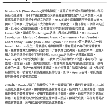
Montes S.A. (Vina Montes)蒙帝斯酒莊，座落於南半球狹長國度智利中部的
葡萄酒產區裡，1988年由四位釀酒與銷售經驗豐富的酒界人士所創立。只生
產高品質的智利酒是他們成立的宗旨， 95%的總生產量銷售至全球五大洲75
個以上的國家，是智利前五大的葡萄酒出口酒廠之一。旗下擁有五個獨立的莊
園，近 600 公頃的葡萄園，分布於智利中部主要的葡萄酒產區：三處在
Curico谷地，兩處位於Colchagua谷地；種植的品種繁多，有Cabernet
Sauvignon、Merlot、Cabernet Franc、Carmenere、Petit Verdot、
Chardonnay、Sauvignon Blanc、Syrah、Pinot Noir等。創辦人之一的
Aurelio Montes先生，是酒莊的首席釀酒師，擁有超過35年的資深釀酒資
歷，豐富的專業知識在智利酒界創下了許多成功的先例。這些創舉中，最讓人
稱之為奇的就是他看中了智利中部Colchagua谷地裡一處隱蔽的區塊，
Apalta谷地。位於安地斯山麓下、離太平洋海岸線約65公里，半月形的山谷
區域，坡度15-45度，白天日照充足、夜晚有來自海洋的徐徐涼爽微風，還有
貧瘠的土壤；是絕佳的葡萄生長環境。當初他選擇在這樣的陡峭山坡上種植葡
萄樹的行為，被當地人認為是種瘋狂的行徑，如今，Apalta谷地，被認為是
智利最優良的葡萄酒產區。
2004年，Montes酒莊在這邊設立了另一個釀酒莊園，專門生產酒莊Alpha以
及頂級旗艦系列酒款。秉持提供最優質的葡萄酒，所有的人工採收葡萄、篩選
出最優良的葡萄果實後，使用不銹鋼槽進行發酵。最後，依據不同系列酒款的
特色，有些發酵完的酒會被放置在橡木桶中熟成，釀製完成後，為保有葡萄品
種原有的風味，所有的酒只有輕微過濾就裝瓶。