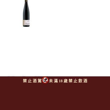
巴斯赫內酒莊 阿爾薩斯黑皮
禁 止 酒 駕
未 滿 18 歲 禁 止 飲 酒
諾紅酒
BARTH RENE Alsace Pinot
Noir
上一則
|
回上頁
|
下一則