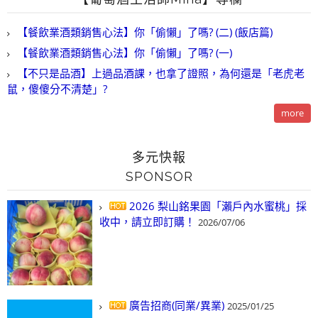
【餐飲業酒類銷售心法】你「偷懶」了嗎? (二) (飯店篇)
【餐飲業酒類銷售心法】你「偷懶」了嗎? (一)
【不只是品酒】上過品酒課，也拿了證照，為何還是「老虎老
鼠，傻傻分不清楚」?
more
多元快報
SPONSOR
2026 梨山銘果園「瀨戶內水蜜桃」採
收中，請立即訂購！
2026/07/06
廣告招商(同業/異業)
2025/01/25