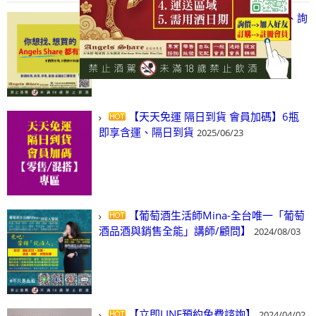
【凡酒問Angels Share】線上選酒、詢
(尋)酒、詢價、零售、批發，看這裡!
2024/03/01
【天天免運 隔日到貨 會員加碼】6瓶
即享含運、隔日到貨
2025/06/23
【葡萄酒生活師Mina-全台唯一「葡萄
酒品酒與銷售全能」講師/顧問】
2024/08/03
【立即LINE預約免費諮詢】
2024/04/02