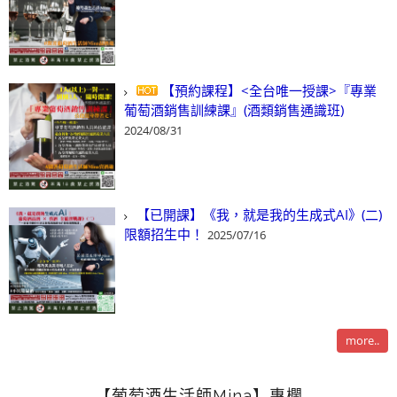
【預約課程】<全台唯一授課>『專業
葡萄酒銷售訓練課』(酒類銷售通識班)
2024/08/31
【已開課】《我，就是我的生成式AI》(二)
限額招生中！
2025/07/16
more..
【葡萄酒生活師Mina】專欄