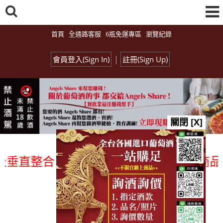
首頁
全通路客服
6瓶免運專區
瀏覽紀錄
|
會員登入(Sign In)
註冊(Sign Up)
關閉 [X]
直整合、一次購足」各國進口酒類商品 專業
總覽-促銷&活動
all events