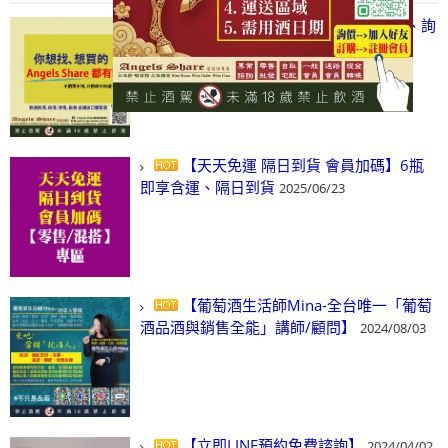
【凡酒問Angels Share】線上選酒、詢
(尋)酒、詢價、零售、批發，看這裡!
2024/03/01
【天天免運 隔日到貨 會員加碼】6瓶
即享含運、隔日到貨
2025/06/23
【葡萄酒生活師Mina-全台唯一「葡萄
酒品酒與銷售全能」講師/顧問】
2024/08/03
【立即LINE預約免費諮詢】
2024/04/02