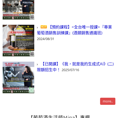
【預約課程】<全台唯一授課>『專業
葡萄酒銷售訓練課』(酒類銷售通識班)
2024/08/31
【已開課】《我，就是我的生成式AI》(二)
限額招生中！
2025/07/16
more..
【葡萄酒生活師Mina】專欄