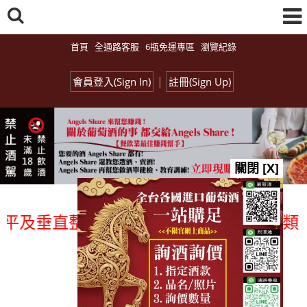
首頁
全通路客服
6瓶免運專區
瀏覽紀錄
|
會員登入(Sign In)
註冊(Sign Up)
關閉 [X]
平及垂直整合、一次購足」各國進口酒類商品
總覽-促銷&活動
all events