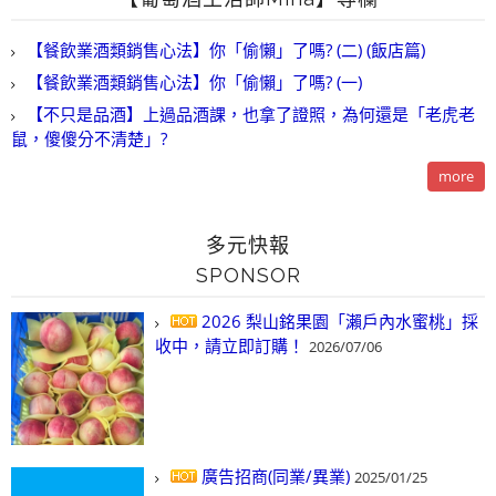
【餐飲業酒類銷售心法】你「偷懶」了嗎? (二) (飯店篇)
【餐飲業酒類銷售心法】你「偷懶」了嗎? (一)
【不只是品酒】上過品酒課，也拿了證照，為何還是「老虎老
鼠，傻傻分不清楚」?
more
多元快報
SPONSOR
2026 梨山銘果園「瀨戶內水蜜桃」採
收中，請立即訂購！
2026/07/06
廣告招商(同業/異業)
2025/01/25