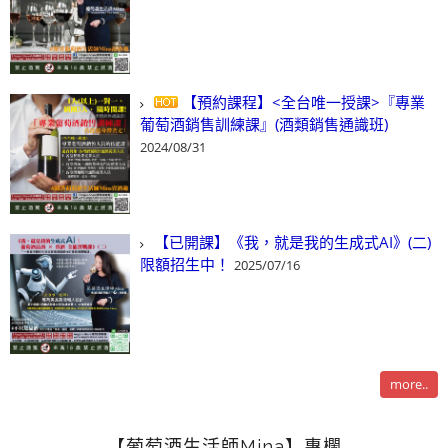
【預約課程】<全台唯一授課>『專業
葡萄酒銷售訓練課』(酒類銷售通識班)
2024/08/31
【已開課】《我，就是我的生成式AI》(二)
限額招生中！
2025/07/16
more..
【葡萄酒生活師Mina】專欄