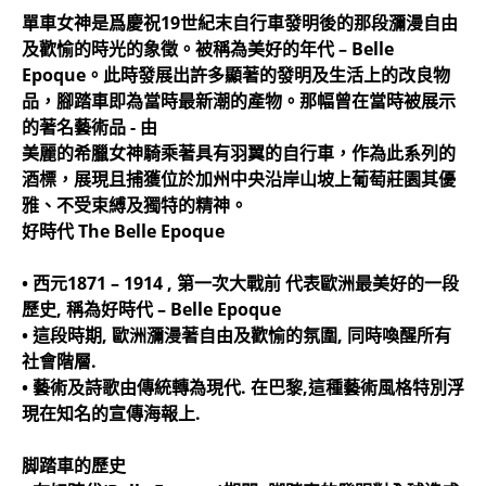
單車女神是爲慶祝19世紀末自行車發明後的那段瀰漫自由
及歡愉的時光的象徵。被稱為美好的年代 – Belle
Epoque。此時發展出許多顯著的發明及生活上的改良物
品，腳踏車即為當時最新潮的產物。那幅曾在當時被展示
的著名藝術品 - 由
美麗的希臘女神騎乘著具有羽翼的自行車，作為此系列的
酒標，展現且捕獲位於加州中央沿岸山坡上葡萄莊園其優
雅、不受束縛及獨特的精神。
好時代 The Belle Epoque
• 西元1871 – 1914 , 第一次大戰前 代表歐洲最美好的一段
歷史, 稱為好時代 – Belle Epoque
• 這段時期, 歐洲瀰漫著自由及歡愉的氛圍, 同時喚醒所有
社會階層.
• 藝術及詩歌由傳統轉為現代. 在巴黎,這種藝術風格特別浮
現在知名的宣傳海報上.
脚踏車的歷史