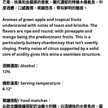
芒果、核果和金蘋果的香氣，襯托濃郁的烤橡木桶氣息，中
度酒體，口感圓潤，尾韻悠長，帶有鮮明的酸度。
Aromas of green apple and tropical fruits
underscored with notes of toast and brioche. The
flavors are ripe and round, with pineapple and
mango being the predominant fruits. This is a
particularly buttery chardonnay that isn’t overtly
cloying. Pretty notes of citrus supported by a solid
core of acidity gives this wine a seamless structure.
酒精濃度/ Alcohol：
13%
適飲溫度/ Serving temperature：
8-12°
建議搭配/ Food matches：
此款佳釀建議搭配奶油義大利麵，白酒調味的水煮魚肉，碳