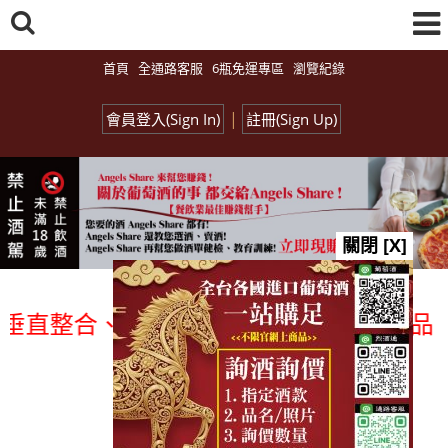
首頁
全通路客服
6瓶免運專區
瀏覽紀錄
|
會員登入(Sign In)
註冊(Sign Up)
關閉 [X]
整合、一次購足」各國進口酒類商品 專業詢
總覽-促銷&活動
all events