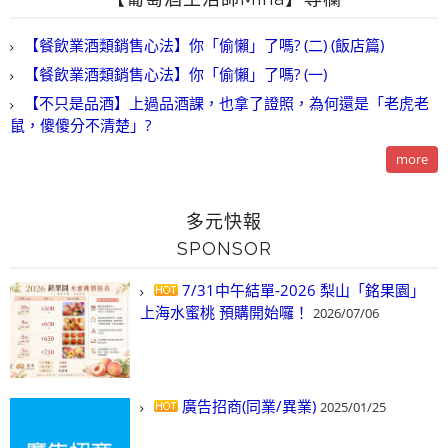
【餐飲業酒類銷售心法】你「偷懶」了嗎? (二) (飯店篇)
【餐飲業酒類銷售心法】你「偷懶」了嗎? (一)
【不只是品酒】上過品酒課，也拿了證照，為何還是「老虎老
鼠，傻傻分不清楚」?
more
多元快報
SPONSOR
7/31中午結單-2026 梨山「銘果園」
上海水蜜桃 預購開始囉！
2026/07/06
廣告招商(同業/異業)
2025/01/25