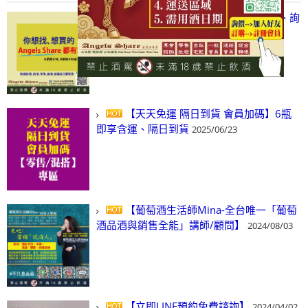
【凡酒問Angels Share】線上選酒、詢
(尋)酒、詢價、零售、批發，看這裡!
2024/03/01
【天天免運 隔日到貨 會員加碼】6瓶
即享含運、隔日到貨
2025/06/23
【葡萄酒生活師Mina-全台唯一「葡萄
酒品酒與銷售全能」講師/顧問】
2024/08/03
【立即LINE預約免費諮詢】
2024/04/02