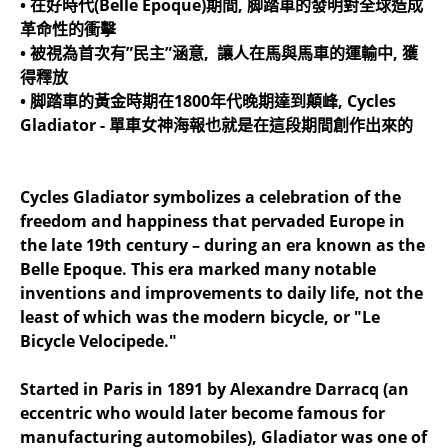
• 在好時代(Belle Epoque)期間, 脚踏車的發明對全球造成
革命性的衝擊
• 被視為首次有”民主”涵意, 讓人在馬與馬車的運輸中, 獲
得釋放
• 脚踏車的黃金時期在1800年代晚期達到顛峰, Cycles
Gladiator - 單車女神海報也就是在這段期間創作出來的
Cycles Gladiator symbolizes a celebration of the
freedom and happiness that pervaded Europe in
the late 19th century – during an era known as the
Belle Epoque. This era marked many notable
inventions and improvements to daily life, not the
least of which was the modern bicycle, or "Le
Bicycle Velocipede."
Started in Paris in 1891 by Alexandre Darracq (an
eccentric who would later become famous for
manufacturing automobiles), Gladiator was one of