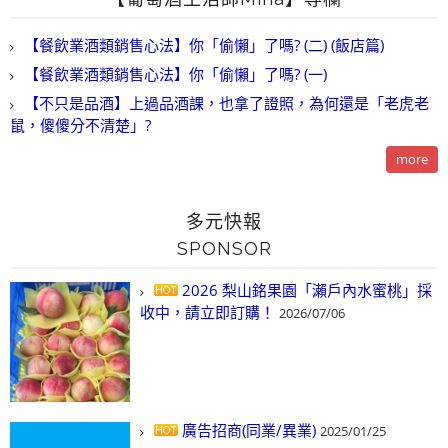
【餐飲業酒類銷售心法】你「偷懶」了嗎? (二) (飯店篇)
【餐飲業酒類銷售心法】你「偷懶」了嗎? (一)
【不只是品酒】上過品酒課，也拿了證照，為何還是「老虎老
鼠，傻傻分不清楚」?
more
多元快報
SPONSOR
2026 梨山銘果園「瀨戶內水蜜桃」採
收中，請立即訂購！
2026/07/06
廣告招商(同業/異業)
2025/01/25