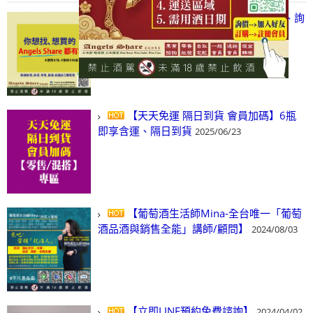
【凡酒問Angels Share】線上選酒、詢
(尋)酒、詢價、零售、批發，看這裡!
2024/03/01
【天天免運 隔日到貨 會員加碼】6瓶
即享含運、隔日到貨
2025/06/23
【葡萄酒生活師Mina-全台唯一「葡萄
酒品酒與銷售全能」講師/顧問】
2024/08/03
【立即LINE預約免費諮詢】
2024/04/02