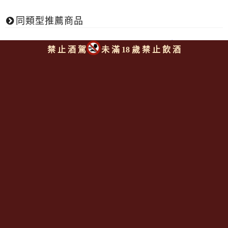
同類型推薦商品
回上頁
|
下一則
禁 止 酒 駕
未 滿 18 歲 禁 止 飲 酒
Since 2008
<全台唯一「水平及垂直整合、一次購足」各國進口酒類商品 專
業詢(尋)酒詢價零售批發授課
全通路供應
平台>
聯繫客服
https://reurl.cc/M3X1Km
email:
aswineoutlet@gmail.com 服務專線: 0925986388 (AM