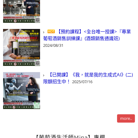
【預約課程】<全台唯一授課>『專業
葡萄酒銷售訓練課』(酒類銷售通識班)
2024/08/31
【已開課】《我，就是我的生成式AI》(二)
限額招生中！
2025/07/16
more..
【葡萄酒生活師Mina】專欄