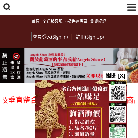
首頁
全通路客服
6瓶免運專區
瀏覽紀錄
|
會員登入(Sign In)
註冊(Sign Up)
關閉 [X]
垂直整合、一次購足」各國進口酒類商品 專
總覽-促銷&活動
all events