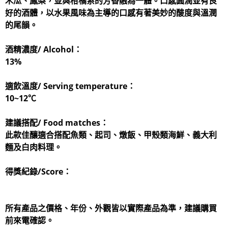
木瓜、鳳梨，並與柑橘系的芳香融為一體。口感圓潤並有良
好的酒體，以水果風味為主導的口感有著美妙的酸度與溫潤
的尾韻。
酒精濃度/ Alcohol：
13%
適飲溫度/ Serving temperature：
10~12℃
建議搭配/ Food matches：
此款佳釀適合搭配魚類、起司、燉飯、甲殼類海鮮、義大利
麵及白肉料理。
得獎紀錄/Score：
所有產品之價格、年份、外觀皆以實際產品為準，建議購買
前來電確認。