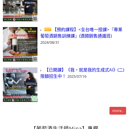
【預約課程】<全台唯一授課>『專業
葡萄酒銷售訓練課』(酒類銷售通識班)
2024/08/31
【已開課】《我，就是我的生成式AI》(二)
限額招生中！
2025/07/16
more..
【葡萄酒生活師Mina】專欄