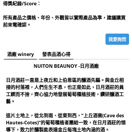
得獎紀錄/Score：
所有產品之價格、年份、外觀皆以實際產品為準，建議購買
前來電確認。
我要詢問
酒廠 winery
發表品酒心得
NUITON BEAUNOY -日月酒
廠
日月酒莊一直是上夜丘和上伯恩區的釀酒先驅。與金丘相
接的村落裡，人們生生不息，也正是如此，日月酒莊的員
工鍥而不捨，齊心協力地發展葡萄種植技術，鑽研釀酒工
藝。
這片土地上，從北到南、從東到西，“上丘酒窖(Cave des
Hautes-Cotes)”的葡萄種植者團結一致，在日月酒莊的領
導下，致力於釀製能表達金丘每塊土地內涵的酒。