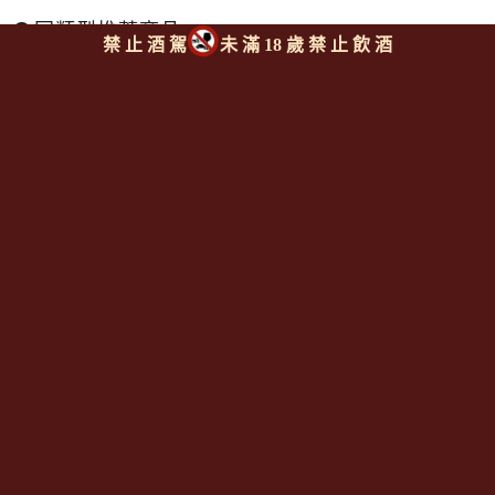
同類型推薦商品
禁 止 酒 駕
未 滿 18 歲 禁 止 飲 酒
回上頁
|
下一則
Since 2008
<全台唯一「水平及垂直整合、一次購足」各國進口酒類商品 專
業詢(尋)酒詢價零售批發授課
全通路供應
平台>
聯繫客服
https://reurl.cc/M3X1Km
email:
aswineoutlet@gmail.com 服務專線: 0925986388 (AM
11:00~PM 17:00)