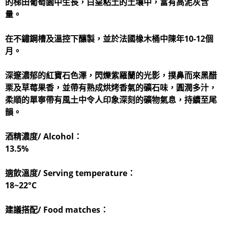
的梯田葡萄園中生長，白堊粘土的土壤中，富有高泥灰含
量。
在不鏽鋼槽及溫控下釀製，並於法國橡木桶中陳年10-12個
月。
深邃濃郁的紅寶石色澤，閃爍紫羅蘭的光影，撲鼻而來黑醋
栗及草莓果香，並帶有熟成烘烤香氣的礦石味，圓潤多汁，
柔順的單寧帶有風土中令人印象深刻的礦物氣息，持續至尾
韻。
酒精濃度/ Alcohol：
13.5%
適飲溫度/ Serving temperature：
18~22°C
建議搭配/ Food matches：