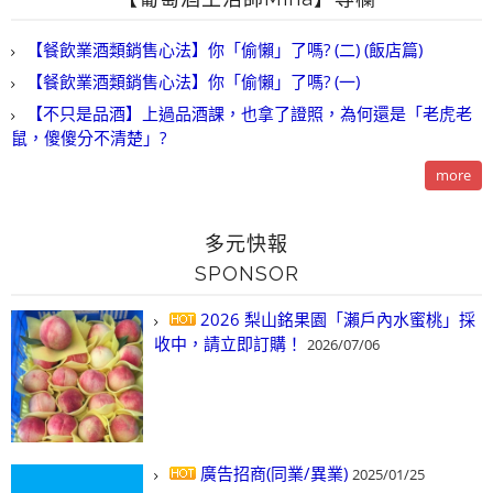
【餐飲業酒類銷售心法】你「偷懶」了嗎? (二) (飯店篇)
【餐飲業酒類銷售心法】你「偷懶」了嗎? (一)
【不只是品酒】上過品酒課，也拿了證照，為何還是「老虎老
鼠，傻傻分不清楚」?
more
多元快報
SPONSOR
2026 梨山銘果園「瀨戶內水蜜桃」採
收中，請立即訂購！
2026/07/06
廣告招商(同業/異業)
2025/01/25