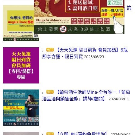
【凡酒問Angels Share】線上選酒、詢
(尋)酒、詢價、零售、批發，看這裡!
2024/03/01
【天天免運 隔日到貨 會員加碼】6瓶
即享含運、隔日到貨
2025/06/23
【葡萄酒生活師Mina-全台唯一「葡萄
酒品酒與銷售全能」講師/顧問】
2024/08/03
【立即LINE預約免費諮詢】
2024/04/02