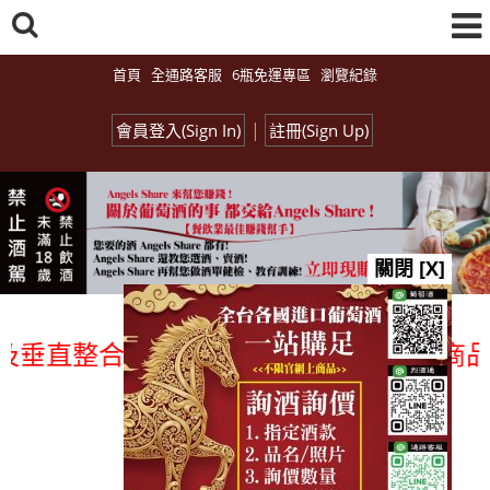
首頁
全通路客服
6瓶免運專區
瀏覽紀錄
|
會員登入(Sign In)
註冊(Sign Up)
關閉 [X]
垂直整合、一次購足」各國進口酒類商品 專
總覽-促銷&活動
all events