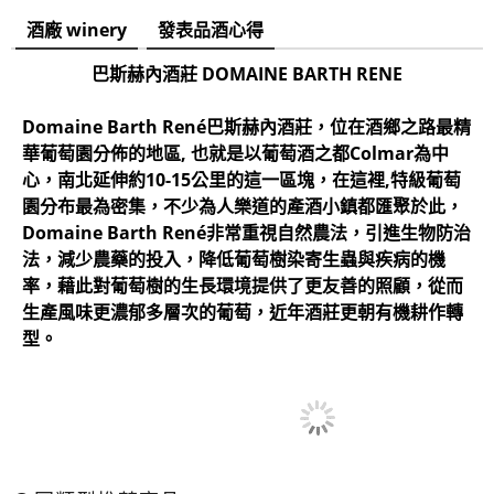
酒廠 winery
發表品酒心得
巴斯赫內酒莊 DOMAINE BARTH RENE
​Domaine Barth René巴斯赫內酒莊，位在酒鄉之路最精
華葡萄園分佈的地區, 也就是以葡萄酒之都Colmar為中
心，南北延伸約10-15公里的這一區塊，在這裡,特級葡萄
園分布最為密集，不少為人樂道的產酒小鎮都匯聚於此，
Domaine Barth René非常重視自然農法，引進生物防治
法，減少農藥的投入，降低葡萄樹染寄生蟲與疾病的機
率，藉此對葡萄樹的生長環境提供了更友善的照顧，從而
生產風味更濃郁多層次的葡萄，近年酒莊更朝有機耕作轉
型。