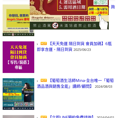
【凡酒問Angels Share】線上選酒、詢
(尋)酒、詢價、零售、批發，看這裡!
2024/03/01
【天天免運 隔日到貨 會員加碼】6瓶
即享含運、隔日到貨
2025/06/23
【葡萄酒生活師Mina-全台唯一「葡萄
酒品酒與銷售全能」講師/顧問】
2024/08/03
【立即LINE預約免費諮詢】
2024/04/02