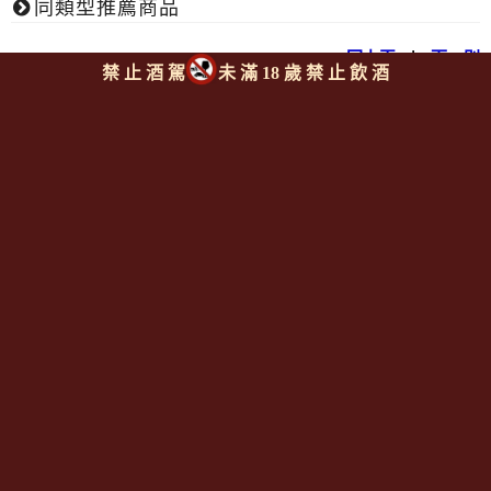
同類型推薦商品
回上頁
|
下一則
禁 止 酒 駕
未 滿 18 歲 禁 止 飲 酒
Since 2008
<全台唯一「水平及垂直整合、一次購足」各國進口酒類商品 專
業詢(尋)酒詢價零售批發授課
全通路供應
平台>
聯繫客服
https://reurl.cc/M3X1Km
email:
aswineoutlet@gmail.com 服務專線: 0925986388 (AM
11:00~PM 17:00)
線上註冊成為
[一般會員] / [通路會