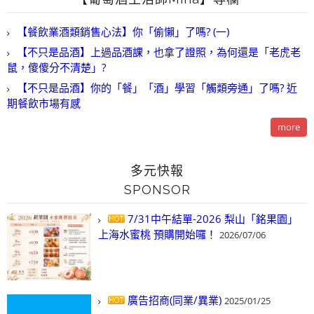
【餐飲業酒類銷售心法】你「偷懶」了嗎? (一)
【不只是品酒】上過品酒課，也拿了證照，為何還是「老虎老
鼠，傻傻分不清楚」?
【不只是品酒】你的「餐」「酒」學習「觸類旁通」了嗎? 近
期餐飲市場有感
more
多元快報
SPONSOR
7/31中午結單-2026 梨山「銘果園」
上海水蜜桃 預購開始囉！
2026/07/06
廣告招商(同業/異業)
2025/01/25