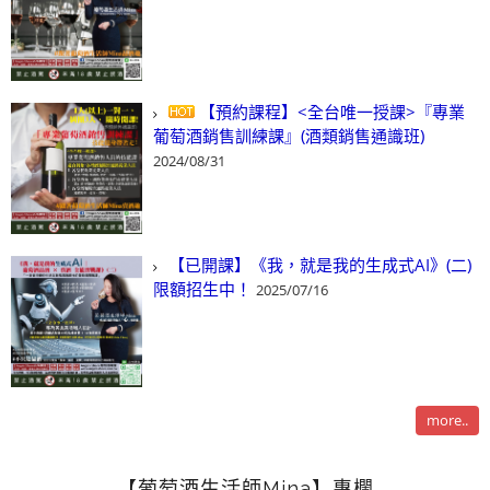
【預約課程】<全台唯一授課>『專業
葡萄酒銷售訓練課』(酒類銷售通識班)
2024/08/31
【已開課】《我，就是我的生成式AI》(二)
限額招生中！
2025/07/16
more..
【葡萄酒生活師Mina】專欄