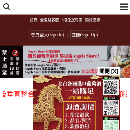
首頁
全通路客服
6瓶免運專區
瀏覽紀錄
|
會員登入(Sign In)
註冊(Sign Up)
關閉 [X]
垂直整合、一次購足」各國進口酒類商品 專
總覽-促銷&活動
all events