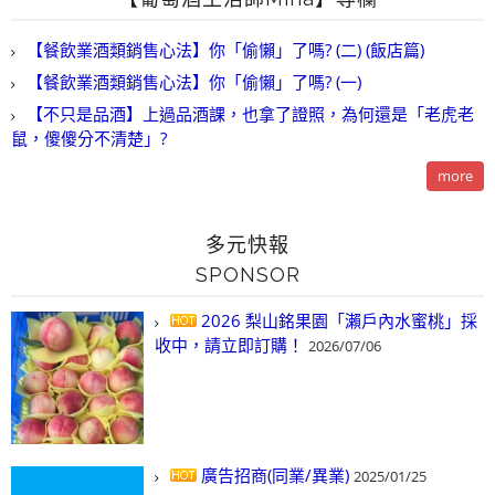
【餐飲業酒類銷售心法】你「偷懶」了嗎? (二) (飯店篇)
【餐飲業酒類銷售心法】你「偷懶」了嗎? (一)
【不只是品酒】上過品酒課，也拿了證照，為何還是「老虎老
鼠，傻傻分不清楚」?
more
多元快報
SPONSOR
2026 梨山銘果園「瀨戶內水蜜桃」採
收中，請立即訂購！
2026/07/06
廣告招商(同業/異業)
2025/01/25