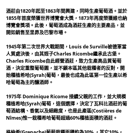
酒莊由1820年起至1863年間興建，同時生產葡萄酒。並於
1855年首度榮獲世界博覽會大獎，1873年再度榮獲維也納
博覽會獎項。此後，葡萄酒成為酒莊生產的主要產品，並
開如銷售至里昴及巴黎市場。
1945年第二次世界大戰期間，Louis de Surville被德軍當
人質處決後，由其姪子Charles Ricombe繼承此古堡。
Charles Ricombe自此經營酒莊，致力生產高品質葡萄
酒，決定重整葡萄園，並不顧本區其他栽種者的反對，開
始種植希哈(Syrah)葡萄，最後也成為此區第一位生產以希
哈葡萄為主的釀酒師。
1975年 Dominique Ricome 接續父親的工作，並大規模
種植希哈(Syrah)葡萄，這個選擇，決定了瓦科比酒莊的葡
萄酒結構、香氣以及細緻度，也是此產區(Costières de
Nîmes)惟一栽種希哈葡萄超過60%種植面積的酒莊。
格納希(Grenache)葡萄栽種面積約為30% ，其它10%，