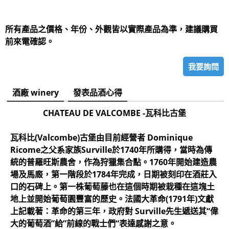
所有產品之價格、年份、外觀皆以實際產品為準，建議購買
前來電確認。
我要詢問
酒廠 winery
發表品酒心得
CHATEAU DE VALCOMBE -瓦科比古堡
瓦科比(Valcombe)古堡由目前經營者 Dominique
Ricome之父系家族Surville於1740年所購得，當時為傳
統的普羅旺斯農舍，作為狩獵集合點。1760年開始建造農
場及馬廄，第一階段於1784年完成，日期被刻印在酒莊入
口的石碑上。第一株葡萄藤也在這個時期被栽種在這塊土
地上並開始葡萄園豐富的歷史。法國大革命(1791年)文獻
上記載著：革命的第三年，政府對 Surville先生遞送其“偉
大的葡萄酒”給”前線的戰士們“表達感謝之意。