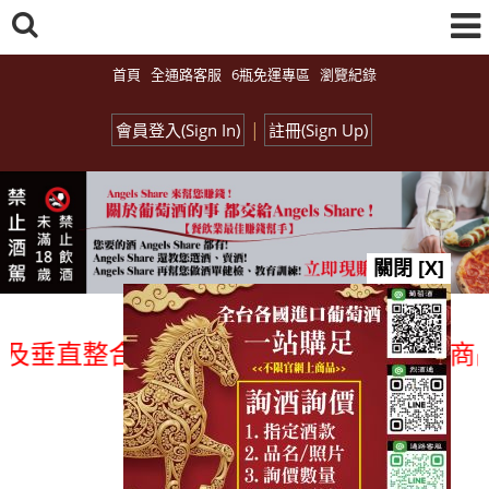
首頁
全通路客服
6瓶免運專區
瀏覽紀錄
|
會員登入(Sign In)
註冊(Sign Up)
關閉 [X]
垂直整合、一次購足」各國進口酒類商品 專
總覽-促銷&活動
all events