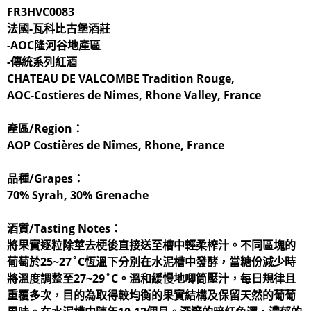
FR3HVC0083
法國-瓦科比古堡酒莊
-AOC隆河谷地產區
-傳統系列紅酒
CHATEAU DE VALCOMBE Tradition Rouge,
AOC-Costieres de Nimes, Rhone Valley, France
產區/Region：
AOP Costières de Nîmes, Rhone, France
品種/Grapes：
70% Syrah, 30% Grenache
酒質/Tasting Notes：
將果實逐粒除莖去梗後直接送至槽中輕柔榨汁。不同區塊的
葡萄於25~27˚C恆溫下分別在水泥槽中發酵，當糖份減少時
將溫度調整至27~29˚C。溫和緩慢地唧筒壓汁，每日規律且
重覆多次，目的為取得較均衡的果實結構及保留天然的葡葡