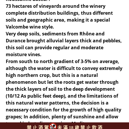
73 hectares of vineyards around the winery
complete distribution buildings, thus different
soils and geographic area, making it a special
Valcombe wine style.
Very deep soils, sediments from Rhône and
Durance brought alluvial layers thick and pebbles,
this soil can provide regular and moderate
moisture vines.
From south to north gradient of 3-5% on average,
although the water is difficult to convey extremely
high northern crop, but this is a natural
phenomenon but let the roots get water through
the thick layers of soil to the deep development
(10/12 As public feet deep), and the limitations of
this natural water patterns, the decision is a
necessary condition for the growth of high quality
grapes; In addition, plenty of sunshine and allow
to cool in hot climates vines Mediterranean
禁 止 酒 駕
未 滿 18 歲 禁 止 飲 酒