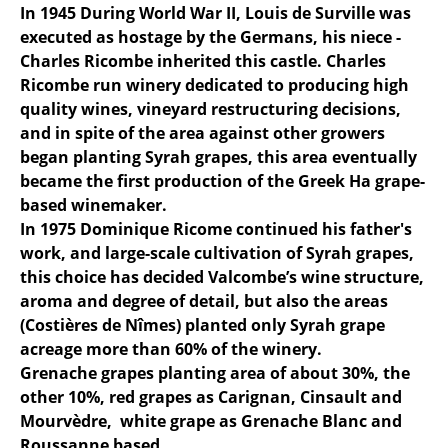
In 1945 During World War II, Louis de Surville was
executed as hostage by the Germans, his niece -
Charles Ricombe inherited this castle. Charles
Ricombe run winery dedicated to producing high
quality wines, vineyard restructuring decisions,
and in spite of the area against other growers
began planting Syrah grapes, this area eventually
became the first production of the Greek Ha grape-
based winemaker.
In 1975 Dominique Ricome continued his father's
work, and large-scale cultivation of Syrah grapes,
this choice has decided Valcombe’s wine structure,
aroma and degree of detail, but also the areas
(Costières de Nîmes) planted only Syrah grape
acreage more than 60% of the winery.
Grenache grapes planting area of about 30%, the
other 10%, red grapes as Carignan, Cinsault and
Mourvèdre, white grape as Grenache Blanc and
Roussanne based. .