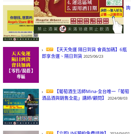
【凡酒問Angels Share】線上選酒、詢
(尋)酒、詢價、零售、批發，看這裡!
2024/03/01
【天天免運 隔日到貨 會員加碼】6瓶
即享含運、隔日到貨
2025/06/23
【葡萄酒生活師Mina-全台唯一「葡萄
酒品酒與銷售全能」講師/顧問】
2024/08/03
【立即LINE預約免費諮詢】
2024/04/02