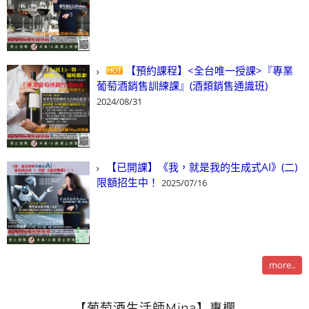
【預約課程】<全台唯一授課>『專業
葡萄酒銷售訓練課』(酒類銷售通識班)
2024/08/31
【已開課】《我，就是我的生成式AI》(二)
限額招生中！
2025/07/16
more..
【葡萄酒生活師Mina】專欄