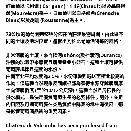
紅葡萄以卡利濃 ( Carignan)、仙梭(Cinsault)以及慕維得
爾(Mourvèdre)為主，白葡萄則以白格那希(Grenache
Blanc)以及胡姍 (Roussanne)為主。.
73公頃的葡萄園完整地分佈在酒莊建築物周圍，由此區不
同的土壤及地理位置，造就出瓦科比葡葡酒特殊的風格。
非常深層的土壤，來自隆河(Rhône)及杜漢河(Durance)
沖積的沈澱帶來厚實且層層疊疊小卵石，這種土壤可提供
葡萄藤規律且適度的水份。
由南至北平均坡度為3-5%，水份雖較難輸送至極北較高的
作物，但這種自然現象反而讓根部為獲得水源穿越層層厚
土向深層發展 (至於10/12公尺深)，這種自然且局限性的
供水模式，是決定優質葡萄生長的必要條件；另外，充足
的日照及可讓葡萄藤在炎熱氣候中降溫的地中海微風，都
是影響葡萄酒品質的重要因素。
Chateau de Valcombe has been purchased from