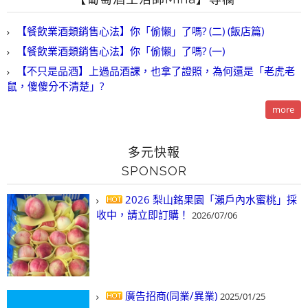
【餐飲業酒類銷售心法】你「偷懶」了嗎? (二) (飯店篇)
【餐飲業酒類銷售心法】你「偷懶」了嗎? (一)
【不只是品酒】上過品酒課，也拿了證照，為何還是「老虎老
鼠，傻傻分不清楚」?
more
多元快報
SPONSOR
2026 梨山銘果園「瀨戶內水蜜桃」採
收中，請立即訂購！
2026/07/06
廣告招商(同業/異業)
2025/01/25