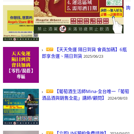
【凡酒問Angels Share】線上選酒、詢
(尋)酒、詢價、零售、批發，看這裡!
2024/03/01
【天天免運 隔日到貨 會員加碼】6瓶
即享含運、隔日到貨
2025/06/23
【葡萄酒生活師Mina-全台唯一「葡萄
酒品酒與銷售全能」講師/顧問】
2024/08/03
【立即LINE預約免費諮詢】
2024/04/02