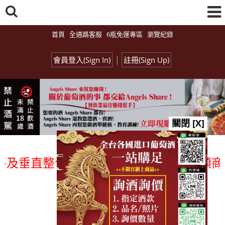
首頁
全通路客服
6瓶免運專區
瀏覽紀錄
|
會員登入(Sign In)
註冊(Sign Up)
關閉 [X]
及垂直整合、一次購足」各國進口酒類商品 
總覽-促銷&活動
all events