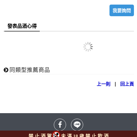
我要詢問
發表品酒心得
同類型推薦商品
上一則
|
回上頁
禁 止 酒 駕
未 滿 18 歲 禁 止 飲 酒