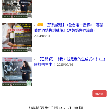
【預約課程】<全台唯一授課>『專業
葡萄酒銷售訓練課』(酒類銷售通識班)
2024/08/31
【已開課】《我，就是我的生成式AI》(二)
限額招生中！
2025/07/16
more..
【葡萄酒生活師Mina】專欄