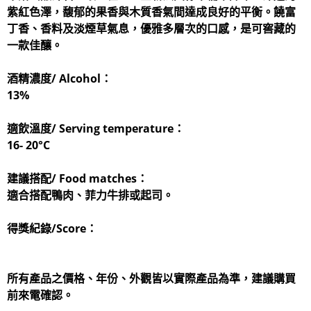
紫紅色澤，馥郁的果香與木質香氣間達成良好的平衡。饒富
丁香、香料及淡煙草氣息，優雅多層次的口感，是可窖藏的
一款佳釀。
酒精濃度/ Alcohol：
13%
適飲溫度/ Serving temperature：
16- 20°C
建議搭配/ Food matches：
適合搭配鴨肉、菲力牛排或起司。
得獎紀錄/Score：
所有產品之價格、年份、外觀皆以實際產品為準，建議購買
前來電確認。