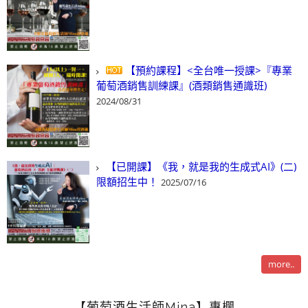
【預約課程】<全台唯一授課>『專業
葡萄酒銷售訓練課』(酒類銷售通識班)
2024/08/31
【已開課】《我，就是我的生成式AI》(二)
限額招生中！
2025/07/16
more..
【葡萄酒生活師Mina】專欄