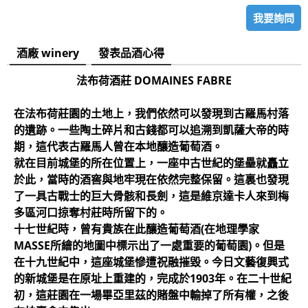
我要詢問
酒廠 winery
發表品酒心得
法布荷酒莊 DOMAINES FABRE
在法布荷莊園的土地上，我們依然可以發現到古羅馬村落
的遺跡。一些陶土碎片和古錢都可以追溯到凱薩大帝的時
期，這代表古羅馬人曾在本地釀造葡萄酒。
就在目前城堡的所在位置上，一座中古世紀的堡壘就矗立
於此，當時的酒窖與地牢現在依然完整保留。這裏也發現
了一具古戰士的巨大骨骸和長劍，這是維京達卡人來到梅
多區河口掠奪村莊時所留下的。
十七世紀時，曾有貴族在此釀造葡萄酒(在地理學家
MASSE所繪的地圖中標示出了一處重要的葡萄園)。但是
在十九世紀中，這座城堡慘遭祝融摧毀。今日文藝復興式
的新城堡是在原址上重建的，完成於1903年。在二十世紀
初，這莊園在一場畢亞里茲的賭盤中輸掉了所有權，之後