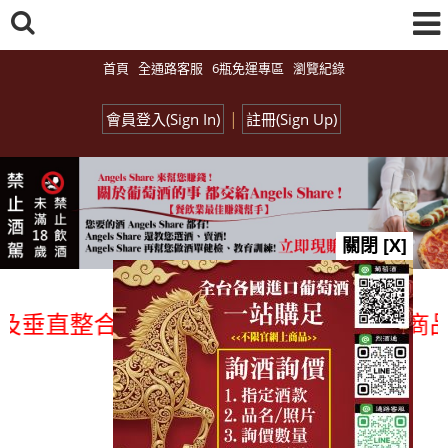
首頁
全通路客服
6瓶免運專區
瀏覽紀錄
|
會員登入(Sign In)
註冊(Sign Up)
關閉 [X]
垂直整合、一次購足」各國進口酒類商品 專
總覽-促銷&活動
all events