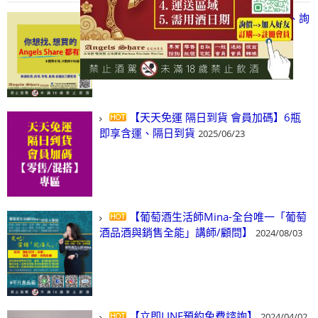
【凡酒問Angels Share】線上選酒、詢
(尋)酒、詢價、零售、批發，看這裡!
2024/03/01
【天天免運 隔日到貨 會員加碼】6瓶
即享含運、隔日到貨
2025/06/23
【葡萄酒生活師Mina-全台唯一「葡萄
酒品酒與銷售全能」講師/顧問】
2024/08/03
【立即LINE預約免費諮詢】
2024/04/02