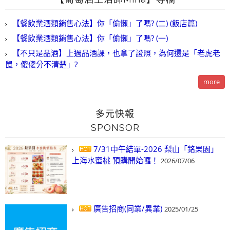
【餐飲業酒類銷售心法】你「偷懶」了嗎? (二) (飯店篇)
【餐飲業酒類銷售心法】你「偷懶」了嗎? (一)
【不只是品酒】上過品酒課，也拿了證照，為何還是「老虎老
鼠，傻傻分不清楚」?
more
多元快報
SPONSOR
7/31中午結單-2026 梨山「銘果園」
上海水蜜桃 預購開始囉！
2026/07/06
廣告招商(同業/異業)
2025/01/25