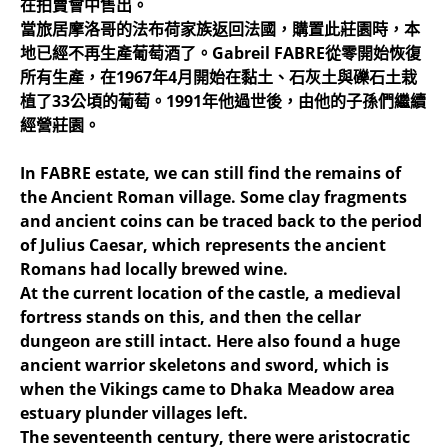
在拍賣會中售出。
當旅居摩洛哥的法布荷家族返回法國，購置此莊園時，本
地已經不再生產葡萄酒了。Gabreil FABRE從零開始恢復
所有生產，在1967年4月開始在黏土、石灰土與礫石土栽
植了33公頃的葡萄。1991年他過世後，由他的子孫們繼續
經營莊園。
In FABRE estate, we can still find the remains of
the Ancient Roman village. Some clay fragments
and ancient coins can be traced back to the period
of Julius Caesar, which represents the ancient
Romans had locally brewed wine.
At the current location of the castle, a medieval
fortress stands on this, and then the cellar
dungeon are still intact. Here also found a huge
ancient warrior skeletons and sword, which is
when the Vikings came to Dhaka Meadow area
estuary plunder villages left.
The seventeenth century, there were aristocratic