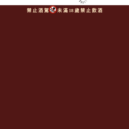
禁 止 酒 駕
未 滿 18 歲 禁 止 飲 酒
同類型推薦商品
回上頁
|
下一則
Since 2008
<全台唯一「水平及垂直整合、一次購足」各國進口酒類商品 專
業詢(尋)酒詢價零售批發授課
全通路供應
平台>
聯繫客服
https://reurl.cc/M3X1Km
email: