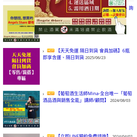
【凡酒問Angels Share】線上選酒、詢
(尋)酒、詢價、零售、批發，看這裡!
2024/03/01
【天天免運 隔日到貨 會員加碼】6瓶
即享含運、隔日到貨
2025/06/23
【葡萄酒生活師Mina-全台唯一「葡萄
酒品酒與銷售全能」講師/顧問】
2024/08/03
【立即LINE預約免費諮詢】
2024/04/02