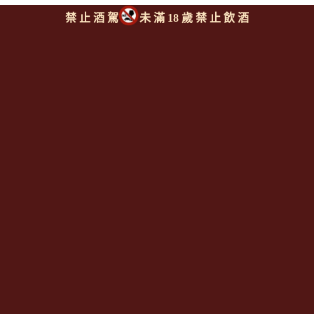
禁 止 酒 駕
未 滿 18 歲 禁 止 飲 酒
同類型推薦商品
上一則
|
回上頁
Since 2008
<全台唯一「水平及垂直整合、一次購足」各國進口酒類商品 專