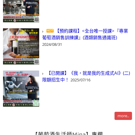
【預約課程】<全台唯一授課>『專業
葡萄酒銷售訓練課』(酒類銷售通識班)
2024/08/31
【已開課】《我，就是我的生成式AI》(二)
限額招生中！
2025/07/16
more..
【葡萄酒生活師Mina】專欄