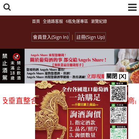
首頁
全通路客服
6瓶免運專區
瀏覽紀錄
|
會員登入(Sign In)
註冊(Sign Up)
關閉 [X]
垂直整合、一次購足」各國進口酒類商品 專
總覽-促銷&活動
all events