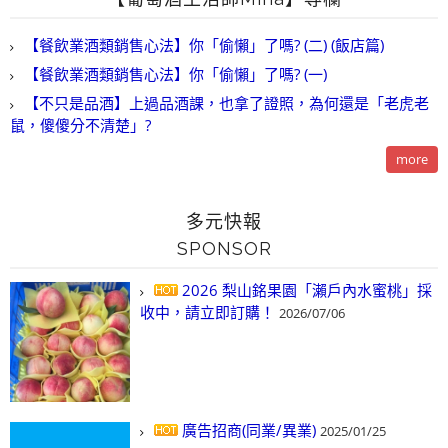
【餐飲業酒類銷售心法】你「偷懶」了嗎? (二) (飯店篇)
【餐飲業酒類銷售心法】你「偷懶」了嗎? (一)
【不只是品酒】上過品酒課，也拿了證照，為何還是「老虎老
鼠，傻傻分不清楚」?
more
多元快報
SPONSOR
2026 梨山銘果園「瀨戶內水蜜桃」採
收中，請立即訂購！
2026/07/06
廣告招商(同業/異業)
2025/01/25