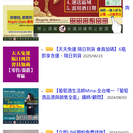
【凡酒問Angels Share】線上選酒、詢
(尋)酒、詢價、零售、批發，看這裡!
2024/03/01
【天天免運 隔日到貨 會員加碼】6瓶
即享含運、隔日到貨
2025/06/23
【葡萄酒生活師Mina-全台唯一「葡萄
酒品酒與銷售全能」講師/顧問】
2024/08/03
【立即LINE預約免費諮詢】
2024/04/02