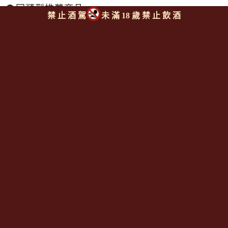
同類型推薦商品
禁 止 酒 駕
未 滿 18 歲 禁 止 飲 酒
回上頁
|
下一則
Since 2008
<全台唯一「水平及垂直整合、一次購足」各國進口酒類商品 專
業詢(尋)酒詢價零售批發授課
全通路供應
平台>
聯繫客服
https://reurl.cc/M3X1Km
email:
aswineoutlet@gmail.com 服務專線: 0925986388 (AM
11:00~PM 17:00)