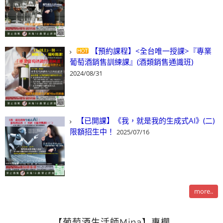
【預約課程】<全台唯一授課>『專業
葡萄酒銷售訓練課』(酒類銷售通識班)
2024/08/31
【已開課】《我，就是我的生成式AI》(二)
限額招生中！
2025/07/16
more..
【葡萄酒生活師Mina】專欄