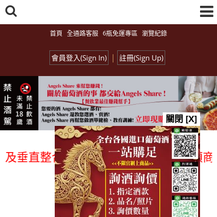
首頁
全通路客服
6瓶免運專區
瀏覽紀錄
|
會員登入(Sign In)
註冊(Sign Up)
關閉 [X]
及垂直整合、一次購足」各國進口酒類商品 
總覽-促銷&活動
all events