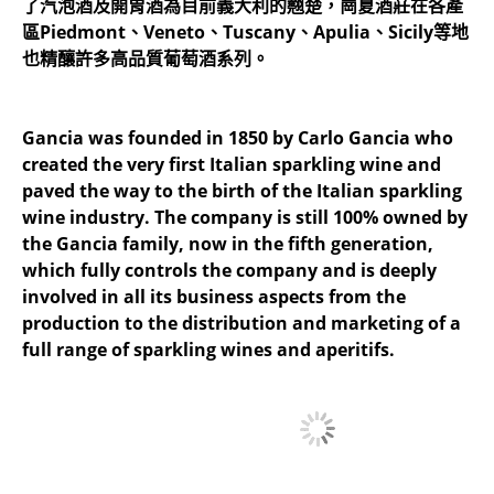
了汽泡酒及開胃酒為目前義大利的翹楚，崗夏酒莊在各產
區Piedmont、Veneto、Tuscany、Apulia、Sicily等地
也精釀許多高品質葡萄酒系列。
Gancia was founded in 1850 by Carlo Gancia who
created the very first Italian sparkling wine and
paved the way to the birth of the Italian sparkling
wine industry. The company is still 100% owned by
the Gancia family, now in the fifth generation,
which fully controls the company and is deeply
involved in all its business aspects from the
production to the distribution and marketing of a
full range of sparkling wines and aperitifs.