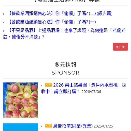
【餐飲業酒類銷售心法】你「偷懶」了嗎? (二) (飯店篇)
【餐飲業酒類銷售心法】你「偷懶」了嗎? (一)
【不只是品酒】上過品酒課，也拿了證照，為何還是「老虎老
鼠，傻傻分不清楚」?
more
多元快報
SPONSOR
2026 梨山銘果園「瀨戶內水蜜桃」採
收中，請立即訂購！
2026/07/06
廣告招商(同業/異業)
2025/01/25