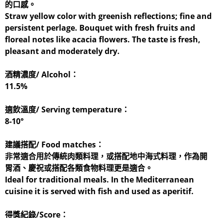
的口感。
Straw yellow color with greenish reflections; fine and
persistent perlage. Bouquet with fresh fruits and
floreal notes like acacia flowers. The taste is fresh,
pleasant and moderately dry.
酒精濃度/ Alcohol：
11.5%
適飲溫度/ Serving temperature：
8-10°
建議搭配/ Food matches：
非常適合用於傳統肉類料理，或搭配地中海式料理，作為開
胃酒、慶祝或搭配各類食物料理更是適合。
Ideal for traditional meals. In the Mediterranean
cuisine it is served with fish and used as aperitif.
得獎紀錄/Score：