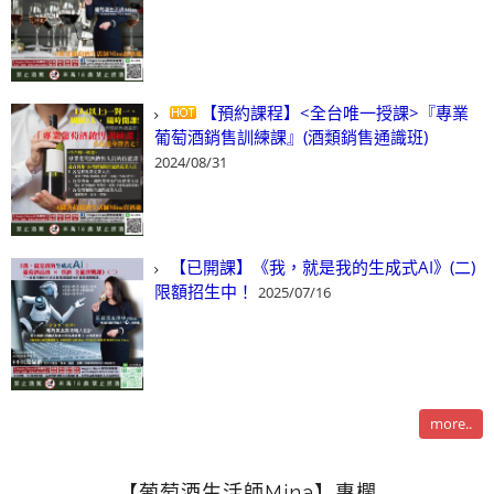
【預約課程】<全台唯一授課>『專業
葡萄酒銷售訓練課』(酒類銷售通識班)
2024/08/31
【已開課】《我，就是我的生成式AI》(二)
限額招生中！
2025/07/16
more..
【葡萄酒生活師Mina】專欄