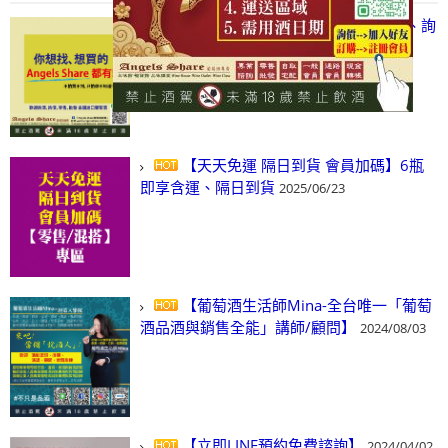
【凡酒問Angels Share】線上選酒、詢
(尋)酒、詢價、零售、批發，看這裡!
2024/03/01
【天天免運 隔日到貨 會員加碼】6瓶
即享含運、隔日到貨
2025/06/23
【葡萄酒生活師Mina-全台唯一「葡萄
酒品酒與銷售全能」講師/顧問】
2024/08/03
【立即LINE預約免費諮詢】
2024/04/02