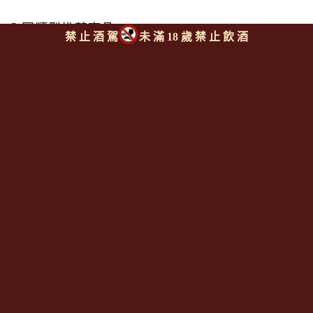
同類型推薦商品
禁 止 酒 駕
未 滿 18 歲 禁 止 飲 酒
上一則
|
回上頁
|
下一則
Since 2008
<全台唯一「水平及垂直整合、一次購足」各國進口酒類商品 專
業詢(尋)酒詢價零售批發授課
全通路供應
平台>
聯繫客服
https://reurl.cc/M3X1Km
email:
aswineoutlet@gmail.com 服務專線: 0925986388 (AM