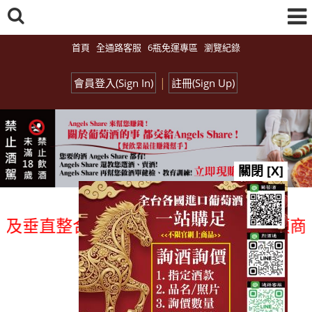
首頁
全通路客服
6瓶免運專區
瀏覽紀錄
|
會員登入(Sign In)
註冊(Sign Up)
關閉 [X]
垂直整合、一次購足」各國進口酒類商品 專
總覽-促銷&活動
all events