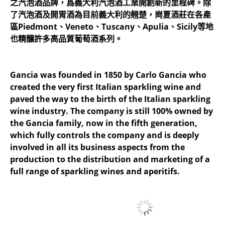
之汽泡酒品牌，爲義大利汽泡酒工業開創新的里程碑。除
了汽泡酒及開胃酒為目前義大利的翹楚，崗夏酒莊在各產
區Piedmont、Veneto、Tuscany、Apulia、Sicily等地
也精釀許多高品質葡萄酒系列。
Gancia was founded in 1850 by Carlo Gancia who
created the very first Italian sparkling wine and
paved the way to the birth of the Italian sparkling
wine industry. The company is still 100% owned by
the Gancia family, now in the fifth generation,
which fully controls the company and is deeply
involved in all its business aspects from the
production to the distribution and marketing of a
full range of sparkling wines and aperitifs.