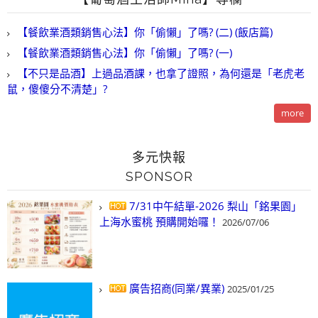
【餐飲業酒類銷售心法】你「偷懶」了嗎? (二) (飯店篇)
【餐飲業酒類銷售心法】你「偷懶」了嗎? (一)
【不只是品酒】上過品酒課，也拿了證照，為何還是「老虎老
鼠，傻傻分不清楚」?
more
多元快報
SPONSOR
7/31中午結單-2026 梨山「銘果園」
上海水蜜桃 預購開始囉！
2026/07/06
廣告招商(同業/異業)
2025/01/25