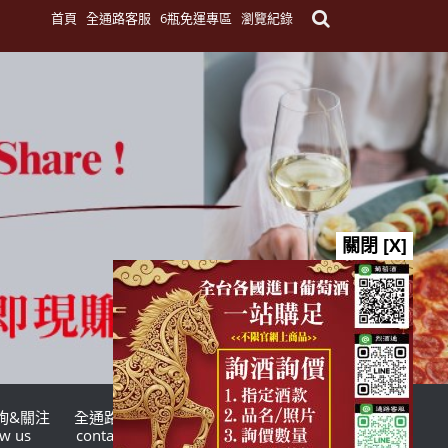
首頁
全通路客服
6瓶免運專區
瀏覽紀錄
關閉 [X]
詢&關注
全通路客服
台灣酒商聯盟
ow us
contact us
TWSMA