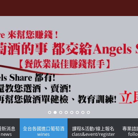
最新消息
全台各國進口葡萄酒
課程&活動/線上報名
專業諮
news
wines
class&event/register
foll