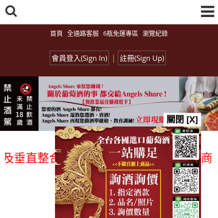
首頁
全通路客服
6瓶免運專區
瀏覽紀錄
|
會員登入(Sign In)
註冊(Sign Up)
關閉 [X]
垂直整合、一次購足」各國進口酒類商品 專
總覽-促銷&活動
all events