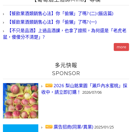
【餐飲業酒類銷售心法】你「偷懶」了嗎? (二) (飯店篇)
【餐飲業酒類銷售心法】你「偷懶」了嗎? (一)
【不只是品酒】上過品酒課，也拿了證照，為何還是「老虎老
鼠，傻傻分不清楚」?
more
多元快報
SPONSOR
2026 梨山銘果園「瀨戶內水蜜桃」採
收中，請立即訂購！
2026/07/06
廣告招商(同業/異業)
2025/01/25