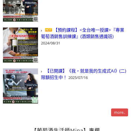
【預約課程】<全台唯一授課>『專業
葡萄酒銷售訓練課』(酒類銷售通識班)
2024/08/31
【已開課】《我，就是我的生成式AI》(二)
限額招生中！
2025/07/16
more..
【葡萄酒生活師Mina】專欄