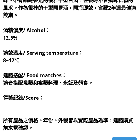
味。帶有細緻香氣的優雅干型白酒，佐餐時不會搶奪食物的
風采。作為很棒的干型開胃酒，開瓶即飲，窖藏2年達最佳適
飲期。
酒精濃度/ Alcohol：
12.5%
適飲溫度/ Serving temperature：
8~12℃
建議搭配/ Food matches：
適合搭配魚類和禽類料理、米飯及麵食。
得獎紀錄/Score：
所有產品之價格、年份、外觀皆以實際產品為準，建議購買
前來電確認。