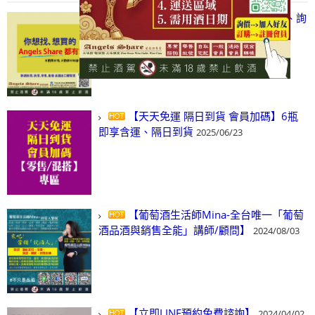
【凡酒問Angels Share】線上選酒、詢
(尋)酒、詢價、零售、批發，看這裡!
2024/03/01
【天天免運 隔日到貨 會員加碼】6瓶
即享含運、隔日到貨
2025/06/23
【葡萄酒生活師Mina-全台唯一「葡萄
酒品酒與銷售全能」講師/顧問】
2024/08/03
【立即LINE預約免費諮詢】
2024/04/02