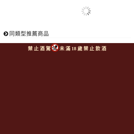
同類型推薦商品
上一則
|
回上頁
禁 止 酒 駕
未 滿 18 歲 禁 止 飲 酒
Since 2008
<全台唯一「水平及垂直整合、一次購足」各國進口酒類商品 專