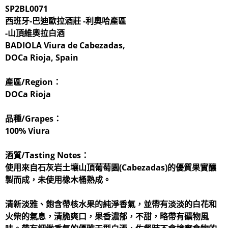
SP2BL0071
西班牙-巴迪歐拉酒莊 -利奧哈產區
-山頂維奧拉白酒
BADIOLA Viura de Cabezadas,
DOCa Rioja, Spain
產區/Region：
DOCa Rioja
品種/Grapes：
100% Viura
酒質/Tasting Notes：
使用來自石灰岩土壤山頂葡萄園(Cabezadas)的優質果實釀
製而成，未使用橡木桶熟成。
清新淡雅、飽含帶核水果的純淨香氣，並帶有淡淡的白花和
火柴的氣息，清脆爽口，果香濃郁，不甜，略帶有礦物風