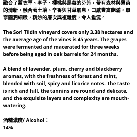
融合了薰衣草、李子、櫻桃與黑莓的芬芳，帶有森林與薄荷
的清新，融合著土壤、辛香與甘草氣息，口感豐富飽滿，單
寧圓潤細緻，精妙的層次與複雜度，令人垂涎。
The Sorì Tildìn vineyard covers only 3.38 hectares and
the average age of the vines is 45 years. The grapes
were fermented and macerated for three weeks
before being aged in oak barrels for 24 months.
A blend of lavender, plum, cherry and blackberry
aromas, with the freshness of forest and mint,
blended with soil, spicy and licorice notes. The taste
is rich and full, the tannins are round and delicate,
and the exquisite layers and complexity are mouth-
watering.
酒精濃度/ Alcohol：
14%