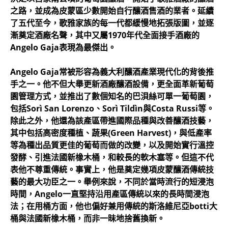
之路，並成為皮蒙區少數開始自行釀酒售酒的業者。延續
了五代至今，歌雅家族的每一代都緩慢地拓張版圖，並逐
漸奠定酒廠名聲，其中又屬1970年代全面接手酒廠的
Angelo Gaja表現為最傑出。
Angelo Gaja常被形容為義大利釀酒產業現代化的背後推
手之一。他不但大舉更新酒廠釀酒設備，更全面革新葡萄
園管理方式，並推出了數個知名的巴浿絲可單一葡萄園，
包括Sorì San Lorenzo、Sorì Tildìn與Costa Russi等。
除此之外，他還為該產區帶進國際品種與改善釀酒技藝，
其中包括高密度種植、蔬果(Green Harvest)，與低產率
等為種出品質更佳的葡萄而做的改變，以及開始實行溫控
發酵、引進法國新橡木桶，和較長的軟木塞等。但這不代
表他不尊重傳統。事實上，他是奠定幾項皮蒙釀酒傳統技
藝的最大功臣之一。舉例來說，不同於當時流行的短浸泡
時間，Angelo一直堅持沿用產區傳統以來的長時間浸泡
法；在用桶方面，他也偏好兼用傳統的斯洛維尼亞botti大
桶與法國新橡木桶，而非一昧地捨舊換新。