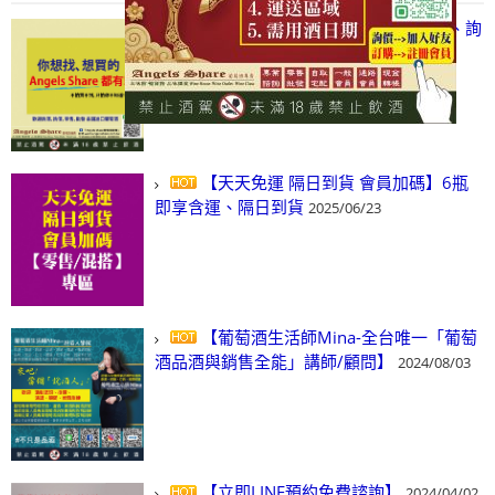
【凡酒問Angels Share】線上選酒、詢
(尋)酒、詢價、零售、批發，看這裡!
2024/03/01
【天天免運 隔日到貨 會員加碼】6瓶
即享含運、隔日到貨
2025/06/23
【葡萄酒生活師Mina-全台唯一「葡萄
酒品酒與銷售全能」講師/顧問】
2024/08/03
【立即LINE預約免費諮詢】
2024/04/02