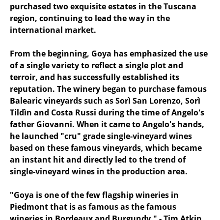
purchased two exquisite estates in the Tuscana
region, continuing to lead the way in the
international market.
From the beginning, Goya has emphasized the use
of a single variety to reflect a single plot and
terroir, and has successfully established its
reputation. The winery began to purchase famous
Balearic vineyards such as Sorì San Lorenzo, Sorì
Tildìn and Costa Russi during the time of Angelo's
father Giovanni. When it came to Angelo's hands,
he launched "cru" grade single-vineyard wines
based on these famous vineyards, which became
an instant hit and directly led to the trend of
single-vineyard wines in the production area.
"Goya is one of the few flagship wineries in
Piedmont that is as famous as the famous
wineries in Bordeaux and Burgundy." - Tim Atkin,