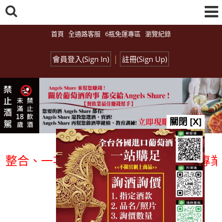
首頁
全通路客服
6瓶免運專區
瀏覽紀錄
|
會員登入(Sign In)
註冊(Sign Up)
關閉 [X]
、一次購足」各國進口酒類商品 專業詢(尋
總覽-促銷&活動
all events