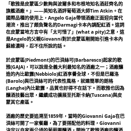
「歌雅是皮蒙區少數夠與波爾多和布根地知名酒莊齊名的
旗艦酒廠。」——英知名酒評葡萄酒大師Tim Atkin。在
國際品種的使用上，Angelo Gaja帶領酒廠正面迎向當代
潮流，推出了頗負聲名的Darmagi卡本內調配紅酒。這詞
在皮蒙當地方言中有「太可惜了」(what a pity)之意，這
是Angelo的父親Giovanni對於皮蒙區剛開始引進卡本內
蘇維濃時，忍不住所說的話。
於皮蒙區(Piedmont)的巴浿絲可(Barbaresco)起家的歌
雅(GAJA)，可以說是全義大利最知名的酒廠之一；酒廠釀
造的內比歐露(Nebbiolo)紅酒享譽全球，不但是巴羅洛
(Barolo)與巴浿絲可的代表性風格，就連簡單的朗格
(Langhe)內比歐露，品質也好得不在話下。而歌雅也因為
釀酒技藝出眾，繼續成功擴展至托斯卡納(Tuscana)與皮
蒙其它產區。
酒廠的歷史要追溯至1859年，當時的Giovanni Gaja在巴
浿絲可開了一家餐廳，為了要搭配他的料理，Giovanni
決定以自家兩公頃的葡萄園釀酒，開始了歌雅酒廠的釀酒