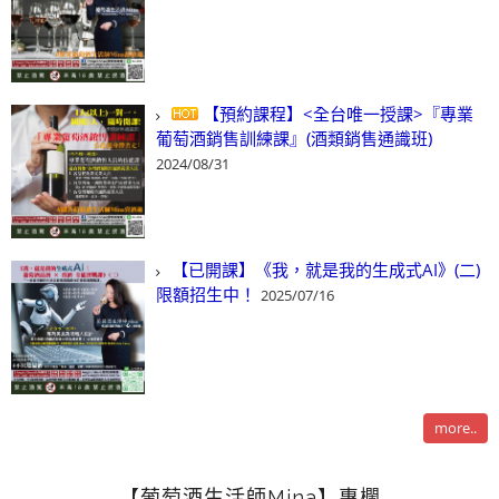
【預約課程】<全台唯一授課>『專業
葡萄酒銷售訓練課』(酒類銷售通識班)
2024/08/31
【已開課】《我，就是我的生成式AI》(二)
限額招生中！
2025/07/16
more..
【葡萄酒生活師Mina】專欄