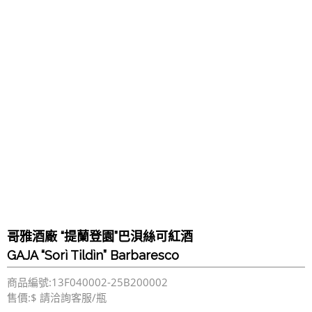
哥雅酒廠 “提蘭登園”巴浿絲可紅酒
GAJA “Sorì Tildìn” Barbaresco
商品編號:13F040002-25B200002
售價:$ 請洽詢客服/瓶