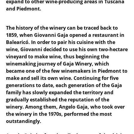
expand to other wine-producing areas in Tuscana
and Piedmont.
The history of the winery can be traced back to
1859, when Giovanni Gaja opened a restaurant in
Balearicó. In order to pair his cuisine with the
wine, Giovanni decided to use his own two-hectare
vineyard to make wine, thus beginning the
winemaking journey of Gaja Winery, which
became one of the few winemakers in Piedmont to
make and sell its own wine. Continuing for five
generations to date, each generation of the Gaja
family has slowly expanded the territory and
gradually established the reputation of the
winery. Among them, Angelo Gaja, who took over
the winery in the 1970s, performed the most
outstandingly.