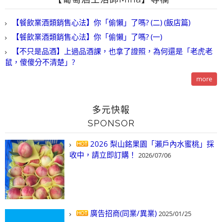
【餐飲業酒類銷售心法】你「偷懶」了嗎? (二) (飯店篇)
【餐飲業酒類銷售心法】你「偷懶」了嗎? (一)
【不只是品酒】上過品酒課，也拿了證照，為何還是「老虎老
鼠，傻傻分不清楚」?
more
多元快報
SPONSOR
2026 梨山銘果園「瀨戶內水蜜桃」採
收中，請立即訂購！
2026/07/06
廣告招商(同業/異業)
2025/01/25