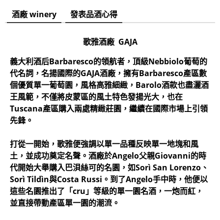
酒廠 winery
發表品酒心得
歌雅酒廠 GAJA
義大利酒后Barbaresco的領航者，頂級Nebbiolo葡萄的
代名詞，名揚國際的GAJA酒廠，擁有Barbaresco產區數
個優質單一葡萄園，風格高雅細緻，Barolo酒款也盡灑酒
王風範，不僅將皮蒙區的風土特色發揚光大，也在
Tuscana產區購入兩處精緻莊園，繼續在國際市場上引領
先鋒。
打從一開始，歌雅便強調以單一品種反映單一地塊和風
土，並成功奠定名聲。酒廠於Angelo父親Giovanni的時
代開始大舉購入巴浿絲可的名園，如Sorì San Lorenzo、
Sorì Tildìn與Costa Russi。到了Angelo手中時，他便以
這些名園推出了「cru」等級的單一園名酒，一炮而紅，
並直接帶動產區單一園的潮流。