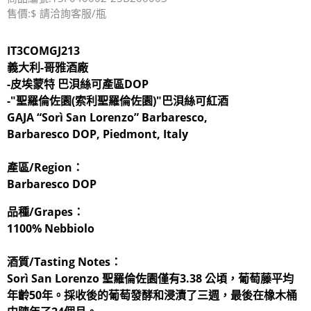
售價:$ 請洽詢客服/瓶
IT3COMGJ213
義大利-哥雅酒廠
-皮埃蒙特 巴浿絲可產區DOP
-"聖羅倫佐園(索利聖羅倫佐園)"巴浿絲可紅酒
GAJA “Sorì San Lorenzo” Barbaresco,
Barbaresco DOP, Piedmont, Italy
產區/Region：
Barbaresco DOP
品種/Grapes：
1100% Nebbiolo
酒質/Tasting Notes：
Sorì San Lorenzo 聖羅倫佐園僅有3.38 公頃，葡萄藤平均
年齡50年。採收後的葡萄發酵和浸漬了三週，最後在橡木桶