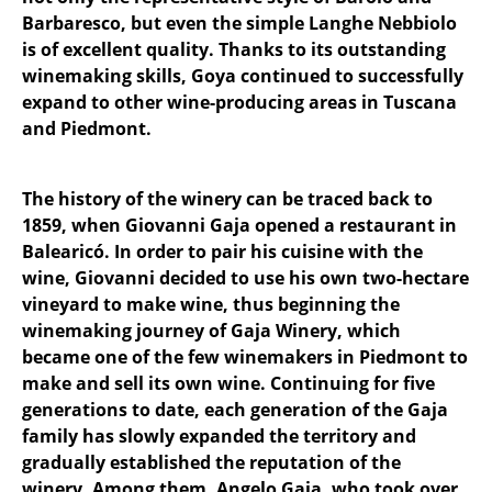
Barbaresco, but even the simple Langhe Nebbiolo
is of excellent quality. Thanks to its outstanding
winemaking skills, Goya continued to successfully
expand to other wine-producing areas in Tuscana
and Piedmont.
The history of the winery can be traced back to
1859, when Giovanni Gaja opened a restaurant in
Balearicó. In order to pair his cuisine with the
wine, Giovanni decided to use his own two-hectare
vineyard to make wine, thus beginning the
winemaking journey of Gaja Winery, which
became one of the few winemakers in Piedmont to
make and sell its own wine. Continuing for five
generations to date, each generation of the Gaja
family has slowly expanded the territory and
gradually established the reputation of the
winery. Among them, Angelo Gaja, who took over