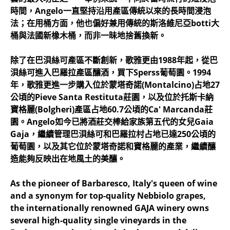
時間，Angelo一直堅持沿用產區傳統以來的長時間浸泡
法；在用桶方面，他也偏好兼用傳統的斯洛維尼亞botti大
桶與法國新橡木桶，而非一昧地捨舊換新。
除了在巴浿絲可產區不斷創新，歌雅更由1988年起，從巴
浿絲可進入巴羅拉產區釀酒，買下Sperss葡萄園。1994
年，歌雅更進一步購入位於蒙塔奇諾(Montalcino)占地27
公頃的Pieve Santa Restituta莊園，以及位於托斯卡納
寶格麗(Bolgheri)產區占地60.7公頃的Ca' Marcanda莊
園。Angelo如今已將酒莊交棒給家族第五代的女兒Gaia
Gaja，繼續管理巴浿絲可和巴羅拉村占地已達250公頃的
葡萄園，以及其它位於蒙塔奇諾和寶格麗的產業，繼續釀
造能夠反映出在地風土的美釀。
As the pioneer of Barbaresco, Italy's queen of wine
and a synonym for top-quality Nebbiolo grapes,
the internationally renowned GAJA winery owns
several high-quality single vineyards in the