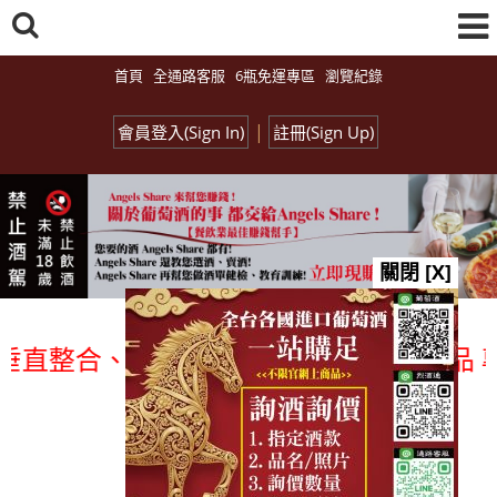
首頁
全通路客服
6瓶免運專區
瀏覽紀錄
|
會員登入(Sign In)
註冊(Sign Up)
關閉 [X]
整合、一次購足」各國進口酒類商品 專業詢
總覽-促銷&活動
all events