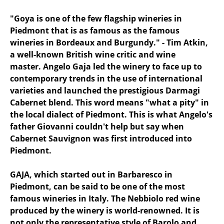
"Goya is one of the few flagship wineries in
Piedmont that is as famous as the famous
wineries in Bordeaux and Burgundy." - Tim Atkin,
a well-known British wine critic and wine
master. Angelo Gaja led the winery to face up to
contemporary trends in the use of international
varieties and launched the prestigious Darmagi
Cabernet blend. This word means "what a pity" in
the local dialect of Piedmont. This is what Angelo's
father Giovanni couldn't help but say when
Cabernet Sauvignon was first introduced into
Piedmont.
GAJA, which started out in Barbaresco in
Piedmont, can be said to be one of the most
famous wineries in Italy. The Nebbiolo red wine
produced by the winery is world-renowned. It is
not only the representative style of Barolo and