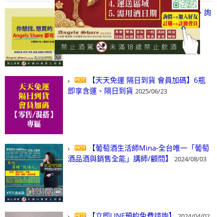
【凡酒問Angels Share】線上選酒、詢
(尋)酒、詢價、零售、批發，看這裡!
2024/03/01
【天天免運 隔日到貨 會員加碼】6瓶
即享含運、隔日到貨
2025/06/23
【葡萄酒生活師Mina-全台唯一「葡萄
酒品酒與銷售全能」講師/顧問】
2024/08/03
【立即LINE預約免費諮詢】
2024/04/02