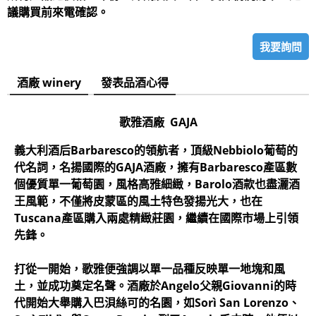
議購買前來電確認。
我要詢問
酒廠 winery
發表品酒心得
歌雅酒廠 GAJA
義大利酒后Barbaresco的領航者，頂級Nebbiolo葡萄的
代名詞，名揚國際的GAJA酒廠，擁有Barbaresco產區數
個優質單一葡萄園，風格高雅細緻，Barolo酒款也盡灑酒
王風範，不僅將皮蒙區的風土特色發揚光大，也在
Tuscana產區購入兩處精緻莊園，繼續在國際市場上引領
先鋒。
打從一開始，歌雅便強調以單一品種反映單一地塊和風
土，並成功奠定名聲。酒廠於Angelo父親Giovanni的時
代開始大舉購入巴浿絲可的名園，如Sorì San Lorenzo、