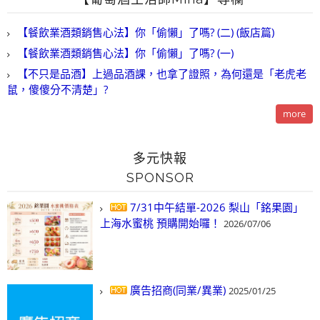
【餐飲業酒類銷售心法】你「偷懶」了嗎? (二) (飯店篇)
【餐飲業酒類銷售心法】你「偷懶」了嗎? (一)
【不只是品酒】上過品酒課，也拿了證照，為何還是「老虎老
鼠，傻傻分不清楚」?
more
多元快報
SPONSOR
7/31中午結單-2026 梨山「銘果園」
上海水蜜桃 預購開始囉！
2026/07/06
廣告招商(同業/異業)
2025/01/25