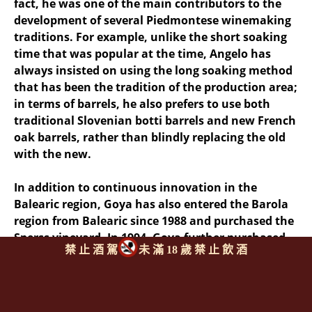
fact, he was one of the main contributors to the
development of several Piedmontese winemaking
traditions. For example, unlike the short soaking
time that was popular at the time, Angelo has
always insisted on using the long soaking method
that has been the tradition of the production area;
in terms of barrels, he also prefers to use both
traditional Slovenian botti barrels and new French
oak barrels, rather than blindly replacing the old
with the new.
In addition to continuous innovation in the
Balearic region, Goya has also entered the Barola
region from Balearic since 1988 and purchased the
Sperss vineyard. In 1994, Goya further purchased
禁 止 酒 駕
未 滿 18 歲 禁 止 飲 酒
the 27-hectare Pieve Santa Restituta estate in
Montalcino and the 60.7-hectare Ca' Marcanda
estate in the Bolgheri region of Tuscany. Angelo
has now handed over the winery to his fifth-