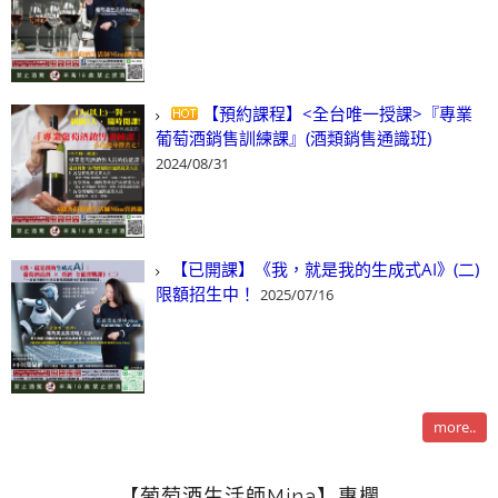
【預約課程】<全台唯一授課>『專業
葡萄酒銷售訓練課』(酒類銷售通識班)
2024/08/31
【已開課】《我，就是我的生成式AI》(二)
限額招生中！
2025/07/16
more..
【葡萄酒生活師Mina】專欄