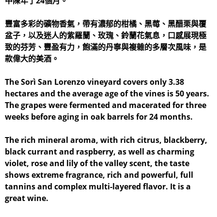
中陳年了24個月。
豐富多彩的礦物香氣，帶有濃郁的柑橘、黑莓、黑醋栗與覆
盆子，以及迷人的紫羅蘭、玫瑰、鈴蘭花氣息，口感展現極
致的芬芳、豐盈有力，飽滿的丹寧與複雜的多層次風味，是
款偉大的美酒。
The Sorì San Lorenzo vineyard covers only 3.38
hectares and the average age of the vines is 50 years.
The grapes were fermented and macerated for three
weeks before aging in oak barrels for 24 months.
The rich mineral aroma, with rich citrus, blackberry,
black currant and raspberry, as well as charming
violet, rose and lily of the valley scent, the taste
shows extreme fragrance, rich and powerful, full
tannins and complex multi-layered flavor. It is a
great wine.