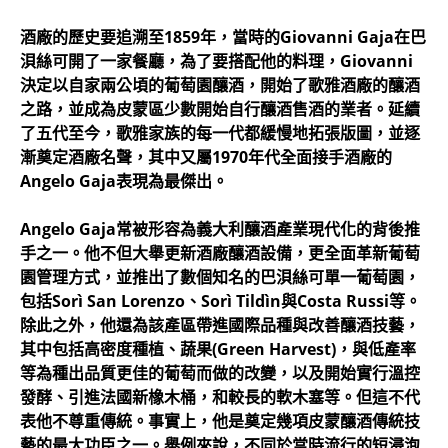
酒廠的歷史要追溯至1859年，當時的Giovanni Gaja在巴
浿絲可開了一家餐廳，為了要搭配他的料理，Giovanni
決定以自家兩公頃的葡萄園釀酒，開始了歌雅酒廠的釀酒
之路，並成為皮蒙區少數開始自行釀酒售酒的業者。延續
了五代至今，歌雅家族的每一代都緩慢地拓張版圖，並逐
漸奠定酒廠名聲，其中又屬1970年代全面接手酒廠的
Angelo Gaja表現為最傑出。
Angelo Gaja常被形容為義大利釀酒產業現代化的背後推
手之一。他不但大舉更新酒廠釀酒設備，更全面革新葡萄
園管理方式，並推出了數個知名的巴浿絲可單一葡萄園，
包括Sorì San Lorenzo、Sorì Tildìn與Costa Russi等。
除此之外，他還為該產區帶進國際品種與改善釀酒技藝，
其中包括高密度種植、蔬果(Green Harvest)，與低產率
等為種出品質更佳的葡萄而做的改變，以及開始實行溫控
發酵、引進法國新橡木桶，和較長的軟木塞等。但這不代
表他不尊重傳統。事實上，他是奠定幾項皮蒙釀酒傳統技
藝的最大功臣之一。舉例來說，不同於當時流行的短浸泡