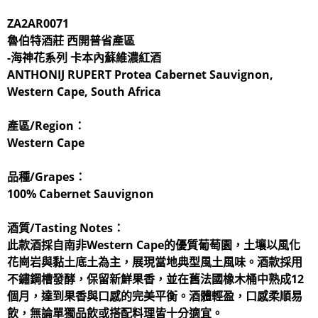
ZA2AR0071
魯伯特酒莊
西開普省產區
-
海神花系列
卡本內蘇維濃紅酒
ANTHONIJ RUPERT Protea Cabernet Sauvignon,
Western Cape, South Africa
產區/Region：
Western Cape
品種/Grapes：
100% Cabernet Sauvignon
酒質/Tasting Notes：
此款酒採自南非Western Cape的優質葡萄園，土壤以風化
花崗岩與黏土底土為主，展現當地典型風土風味。酒款採用
不鏽鋼槽發酵，保留新鮮果香，並在舊法國橡木桶中熟成12
個月，達到果香與口感的完美平衡。酒體輕盈，口感柔順易
飲，無論單獨品飲或搭配料理皆十分適宜。