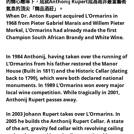
的精心雕琢下，成就Anthonij Rupert成為南非最富藝術
氣息的頂尖「精品酒莊」。
When Dr. Anton Rupert acquired L’Ormarins in
1968 from Pieter Gabriel Marais and Willem Pieter
Morkel, L’Ormarins had already made the first
Champion South African Brandy and White Wine.
In 1984 Anthonij, having taken over the running of
L’Ormarins from his father restored the Manor
House (Built in 1811) and the Historic Cellar (dating
back to 1799), which were both declared national
monuments. In 1989 L’Ormarins won every major
local wine competition. While tragically in 2001,
Anthonij Rupert passes away.
In 2003 Johann Rupert takes over L’Ormarins. In
2005 he builds the Anthonij Rupert Cellar. A state
of the art, gravity fed cellar with revolving ceiling