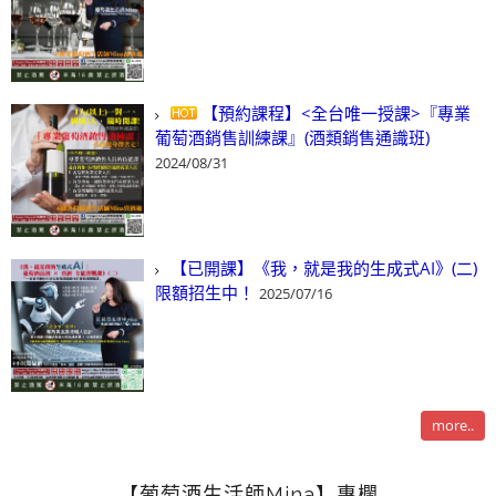
【預約課程】<全台唯一授課>『專業
葡萄酒銷售訓練課』(酒類銷售通識班)
2024/08/31
【已開課】《我，就是我的生成式AI》(二)
限額招生中！
2025/07/16
more..
【葡萄酒生活師Mina】專欄