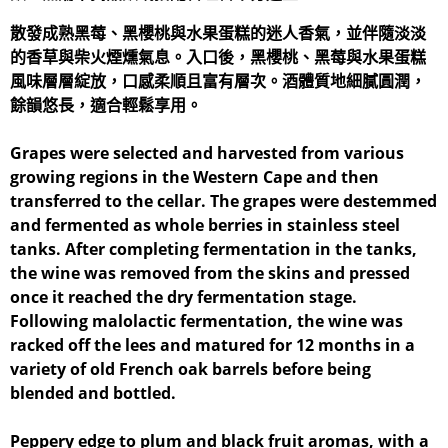
散發成熟黑莓、黑櫻桃與水果蛋糕的迷人香氣，並伴隨淡淡
的香草與柴火煙燻氣息。入口後，黑櫻桃、黑莓與水果蛋糕
風味層層綻放，口感柔順且富有層次。酒體質地細膩圓潤，
餘韻悠長，適合輕鬆享用。
Grapes were selected and harvested from various
growing regions in the Western Cape and then
transferred to the cellar. The grapes were destemmed
and fermented as whole berries in stainless steel
tanks. After completing fermentation in the tanks,
the wine was removed from the skins and pressed
once it reached the dry fermentation stage.
Following malolactic fermentation, the wine was
racked off the lees and matured for 12 months in a
variety of old French oak barrels before being
blended and bottled.
Peppery edge to plum and black fruit aromas, with a