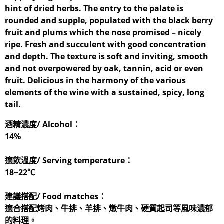
hint of dried herbs. The entry to the palate is
rounded and supple, populated with the black berry
fruit and plums which the nose promised – nicely
ripe. Fresh and succulent with good concentration
and depth. The texture is soft and inviting, smooth
and not overpowered by oak, tannin, acid or even
fruit. Delicious in the harmony of the various
elements of the wine with a sustained, spicy, long
tail.
酒精濃度/ Alcohol：
14%
適飲溫度/ Serving temperature：
18~22℃
建議搭配/ Food matches：
適合搭配烤肉、牛排、羊排、燉牛肉、硬質起司等風味濃郁
的料理。