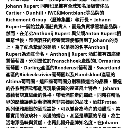
Johann Rupert 同時也是擁有全球知名頂級奢侈品
Cartier、Dunhill，IWC和Montblanc等品牌的
Richemont Group 〈歷峰集團〉執行長。 Johann
Rupert一開始並非酒莊負責人，而是負責掌管精品品牌，
然而，在弟弟Anthonij Rupert 與父親Anton Rupert相
繼辭世後，整個酒莊的經營管理便都落到了Johann的身
上，為了紀念摯愛的弟弟，以弟弟的名字Anthonij
Rupert為酒莊命名。 Anthonij Rupert 酒莊擁有四座優
質葡萄園，分別是位於Franschhoek產區的L’Ormarins
葡萄園、Darling產區的Rooderust葡萄園、Swartland
產區的Riebeeksrivier葡萄園以及Elandskloof產區的
Altima葡萄園。這四座葡萄園分別種植適合的品種，釀造
的各系列酒款都能展現最優異的產區風土特色。 Johann
憑藉著認真細緻的性格，帶著酒莊走向巔峰，同時在精品
界的歷練讓他對藝術擁有非常獨到的品味。酒莊Protea
系列優雅細緻的酒瓶設計，可以變身為時尚的油醋瓶、美
麗實用的玻璃杯、浪漫的燭台，甚至是華麗的吊燈，為生
活增添品味與質感，也藉此提升品牌知名度。在Johann