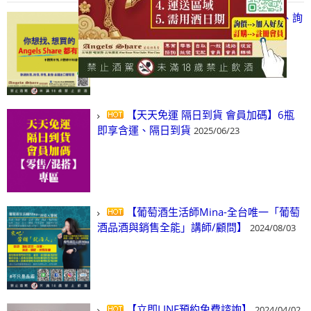
【凡酒問Angels Share】線上選酒、詢
(尋)酒、詢價、零售、批發，看這裡!
2024/03/01
【天天免運 隔日到貨 會員加碼】6瓶
即享含運、隔日到貨
2025/06/23
【葡萄酒生活師Mina-全台唯一「葡萄
酒品酒與銷售全能」講師/顧問】
2024/08/03
【立即LINE預約免費諮詢】
2024/04/02