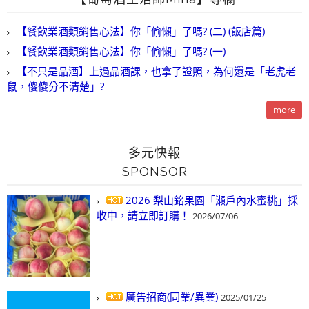
【餐飲業酒類銷售心法】你「偷懶」了嗎? (二) (飯店篇)
【餐飲業酒類銷售心法】你「偷懶」了嗎? (一)
【不只是品酒】上過品酒課，也拿了證照，為何還是「老虎老
鼠，傻傻分不清楚」?
more
多元快報
SPONSOR
2026 梨山銘果園「瀨戶內水蜜桃」採
收中，請立即訂購！
2026/07/06
廣告招商(同業/異業)
2025/01/25