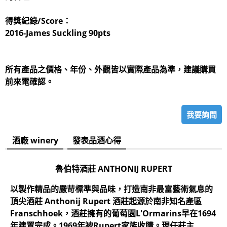
得獎紀錄/Score：
2016-James Suckling 90pts
所有產品之價格、年份、外觀皆以實際產品為準，建議購買
前來電確認。
我要詢問
酒廠 winery
發表品酒心得
魯伯特酒莊 ANTHONIJ RUPERT
以製作精品的嚴苛標準與品味，打造南非最富藝術氣息的
頂尖酒莊 Anthonij Rupert 酒莊起源於南非知名產區
Franschhoek，酒莊擁有的葡萄園L'Ormarins早在1694
年建置完成。1969年被Rupert家族收購。現任莊主