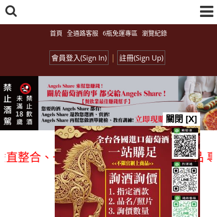
首頁
全通路客服
6瓶免運專區
瀏覽紀錄
|
會員登入(Sign In)
註冊(Sign Up)
關閉 [X]
整合、一次購足」各國進口酒類商品 專業詢
總覽-促銷&活動
all events