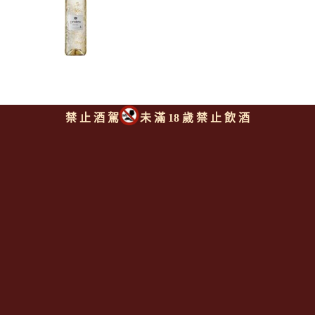
禁 止 酒 駕
未 滿 18 歲 禁 止 飲 酒
魯伯特酒莊 海神花系列 灰皮
諾白酒
ANTHONIJ RUPERT Protea
Pinot Grigio
上一則
|
回上頁